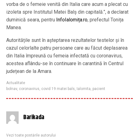
vorba de o femeie venită din Italia care acum a plecat cu
izoleta spre Institutul Matei Balș din capitală.”, a declarat
duminică seara, pentru
InfoIalomița.ro
, prefectul Tonița
Manea.
Autoritățile sunt în așteptarea rezultatelor testelor și în
cazul celorlalte patru persoane care au făcut deplasarea
din Italia împreună cu femeia infectată cu coronavirus,
acestea aflându-se în continuare în carantină în Centrul
județean de la Amara.
Actualitate
bolnav
,
coronavirus
,
covid 19 matei bals
,
Ialomita
,
pacient
Barikada
Vezi toate postările autorului