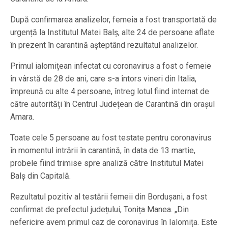
După confirmarea analizelor, femeia a fost transportată de
urgență la Institutul Matei Balș, alte 24 de persoane aflate
în prezent în carantină așteptând rezultatul analizelor.
Primul ialomițean infectat cu coronavirus a fost o femeie
în vârstă de 28 de ani, care s-a întors vineri din Italia,
împreună cu alte 4 persoane, întreg lotul fiind internat de
către autorități în Centrul Județean de Carantină din orașul
Amara.
Toate cele 5 persoane au fost testate pentru coronavirus
în momentul intrării în carantină, în data de 13 martie,
probele fiind trimise spre analiză către Institutul Matei
Balș din Capitală.
Rezultatul pozitiv al testării femeii din Bordușani, a fost
confirmat de prefectul județului, Tonița Manea. „Din
nefericire avem primul caz de coronavirus în Ialomița. Este