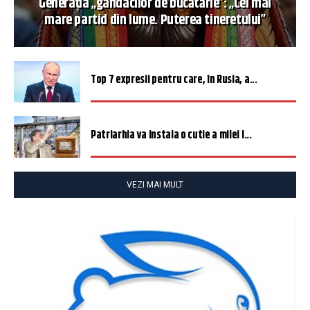
Generația „gândacilor de bucătărie”: „Cel mai
mare partid din lume. Puterea tineretului”
Top 7 expresii pentru care, în Rusia, a...
Patriarhia va instala o cutie a milei î...
VEZI MAI MULT