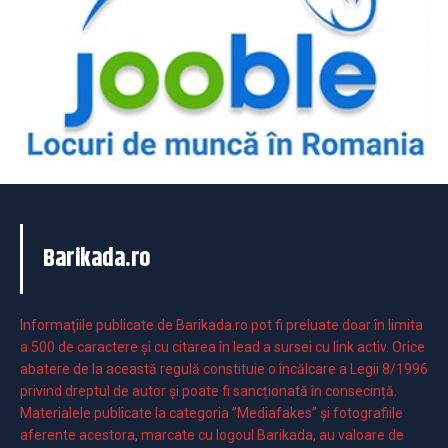
Barikada.ro
Informaţiile publicate de Barikada.ro pot fi preluate doar în limita
a 500 de caractere şi cu citarea în lead a sursei cu link activ. Orice
abatere de la această regulă constituie o încălcare a Legii 8/1996
privind dreptul de autor și poate fi sancționată în consecință.
Materialele publicate la categoria ”Mediafakes” și fotografiile
aferente acestora, marcate cu logoul Barikada, au valoare de