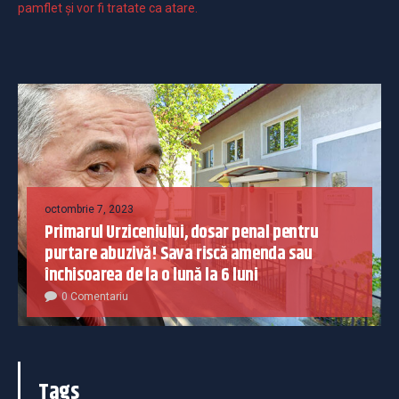
pamflet și vor fi tratate ca atare.
octombrie 7, 2023
Primarul Urziceniului, dosar penal pentru
purtare abuzivă! Sava riscă amenda sau
închisoarea de la o lună la 6 luni
0 Comentariu
Tags