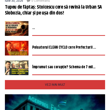
iulie 30, 2026
0 Comentariu
Tupeu de făptaș: Stoicescu cere să revină la Urban SA
Slobozia, chiar și pe ușa din dos!
...
Poluatorul CLEAN CYCLO cere Prefecturii ...
Împrumut sau corupție? Schema de 7 mil...
VEZI MAI MULT