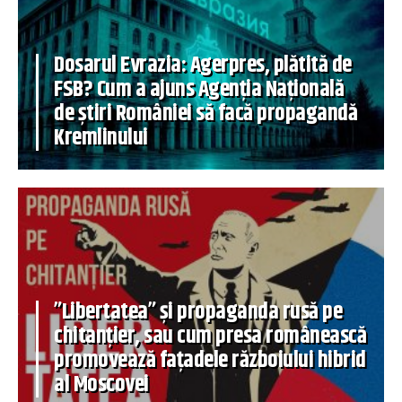
Dosarul Evrazia: Agerpres, plătită de
FSB? Cum a ajuns Agenția Națională
de știri României să facă propagandă
Kremlinului
”Libertatea” și propaganda rusă pe
chitanțier, sau cum presa românească
promovează fațadele războiului hibrid
al Moscovei