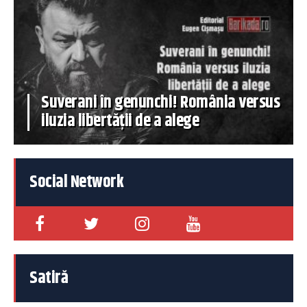
Suverani în genunchi! România versus
iluzia libertății de a alege
Social Network
Satiră