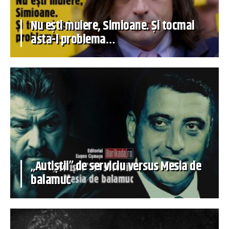
Nu ești muiere, Simioane. Și tocmai
asta-i problema…
„Autiștii” de serviciu versus Mesia de
balamuc