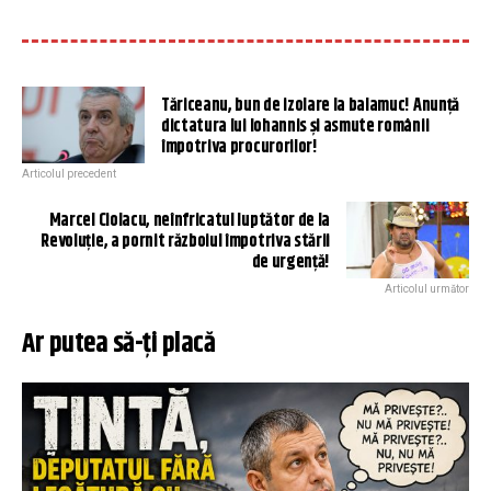
Tăriceanu, bun de izolare la balamuc! Anunță
dictatura lui Iohannis și asmute românii
împotriva procurorilor!
Articolul precedent
Marcel Ciolacu, neînfricatul luptător de la
Revoluție, a pornit războiul împotriva stării
de urgență!
Articolul următor
Ar putea să-ți placă