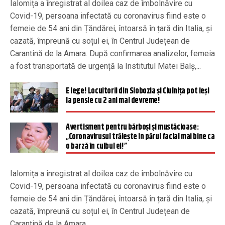
Ialomița a înregistrat al doilea caz de îmbolnăvire cu
Covid-19, persoana infectată cu coronavirus fiind este o
femeie de 54 ani din Țăndărei, întoarsă în țară din Italia, și
cazată, împreună cu soțul ei, în Centrul Județean de
Carantină de la Amara. După confirmarea analizelor, femeia
a fost transportată de urgență la Institutul Matei Balș,...
E lege! Locuitorii din Slobozia și Ciulnița pot ieși
la pensie cu 2 ani mai devreme!
Avertisment pentru bărboși și mustăcioase:
„Coronavirusul trăiește în părul facial mai bine ca
o barză în cuibul ei!”
Ialomița a înregistrat al doilea caz de îmbolnăvire cu
Covid-19, persoana infectată cu coronavirus fiind este o
femeie de 54 ani din Țăndărei, întoarsă în țară din Italia, și
cazată, împreună cu soțul ei, în Centrul Județean de
Carantină de la Amara.