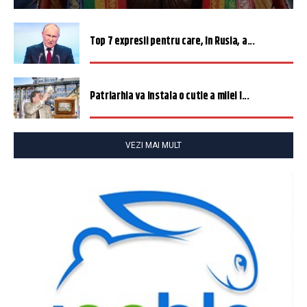
Top 7 expresii pentru care, în Rusia, a...
Patriarhia va instala o cutie a milei î...
VEZI MAI MULT