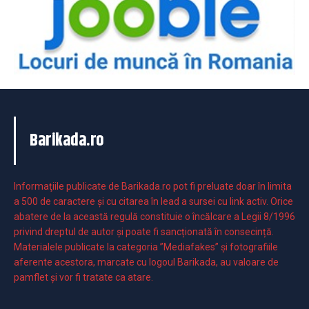
Barikada.ro
Informaţiile publicate de Barikada.ro pot fi preluate doar în limita
a 500 de caractere şi cu citarea în lead a sursei cu link activ. Orice
abatere de la această regulă constituie o încălcare a Legii 8/1996
privind dreptul de autor și poate fi sancționată în consecință.
Materialele publicate la categoria ”Mediafakes” și fotografiile
aferente acestora, marcate cu logoul Barikada, au valoare de
pamflet și vor fi tratate ca atare.