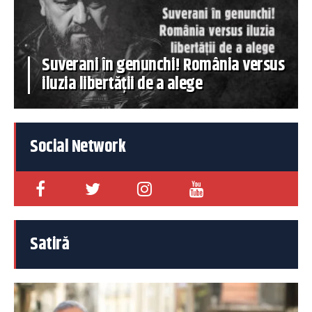
Suverani în genunchi! România versus
iluzia libertății de a alege
Social Network
Satiră