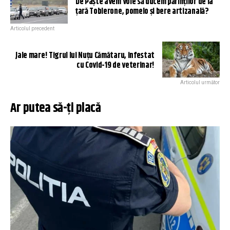
De Paște avem voie să ducem părinților de la
țară Toblerone, pomelo și bere artizanală?
Articolul precedent
Jale mare! Tigrul lui Nuțu Cămătaru, infestat
cu Covid-19 de veterinar!
Articolul următor
Ar putea să-ți placă