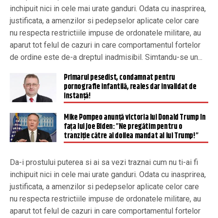
inchipuit nici in cele mai urate ganduri. Odata cu inasprirea,
justificata, a amenzilor si pedepselor aplicate celor care
nu respecta restrictiile impuse de ordonatele militare, au
aparut tot felul de cazuri in care comportamentul fortelor
de ordine este de-a dreptul inadmisibil. Simtandu-se un...
Primarul pesedist, condamnat pentru
pornografie infantilă, reales dar invalidat de
instanță!
Mike Pompeo anunță victoria lui Donald Trump în
fața lui Joe Biden: ”Ne pregătim pentru o
tranziție către al doilea mandat al lui Trump!”
Da-i prostului puterea si ai sa vezi traznai cum nu ti-ai fi
inchipuit nici in cele mai urate ganduri. Odata cu inasprirea,
justificata, a amenzilor si pedepselor aplicate celor care
nu respecta restrictiile impuse de ordonatele militare, au
aparut tot felul de cazuri in care comportamentul fortelor