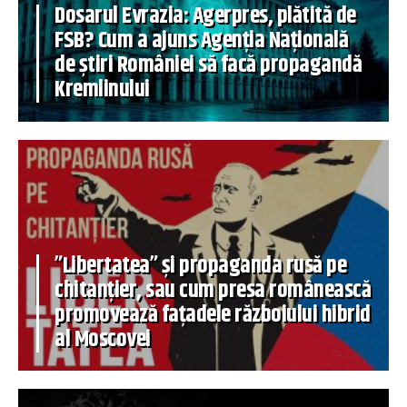
Dosarul Evrazia: Agerpres, plătită de
FSB? Cum a ajuns Agenția Națională
de știri României să facă propagandă
Kremlinului
”Libertatea” și propaganda rusă pe
chitanțier, sau cum presa românească
promovează fațadele războiului hibrid
al Moscovei