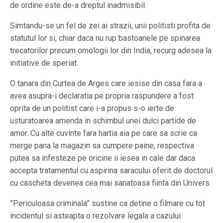
de ordine este de-a dreptul inadmisibil.
Simtandu-se un fel de zei ai strazii, unii politisti profita de
statutul lor si, chiar daca nu rup bastoanele pe spinarea
trecatorilor precum omologii lor din India, recurg adesea la
initiative de speriat.
O tanara din Curtea de Arges care iesise din casa fara a
avea asupra-i declaratia pe propria raspundere a fost
oprita de un politist care i-a propus s-o ierte de
usturatoarea amenda in schimbul unei dulci partide de
amor. Cu alte cuvinte fara hartia aia pe care sa scrie ca
merge pana la magazin sa cumpere paine, respectiva
putea sa infesteze pe oricine ii iesea in cale dar daca
accepta tratamentul cu aspirina saracului oferit de doctorul
cu cascheta devenea cea mai sanatoasa fiinta din Univers.
”Periculoasa criminala” sustine ca detine o filmare cu tot
incidentul si asteapta o rezolvare legala a cazului.