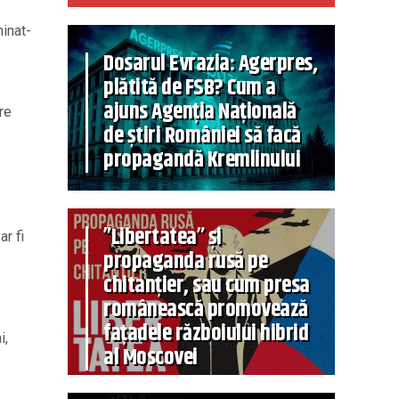
minat-
Dosarul Evrazia: Agerpres,
plătită de FSB? Cum a
ajuns Agenția Națională
re
de știri României să facă
propagandă Kremlinului
”Libertatea” și
r fi
propaganda rusă pe
chitanțier, sau cum presa
românească promovează
fațadele războiului hibrid
i,
al Moscovei