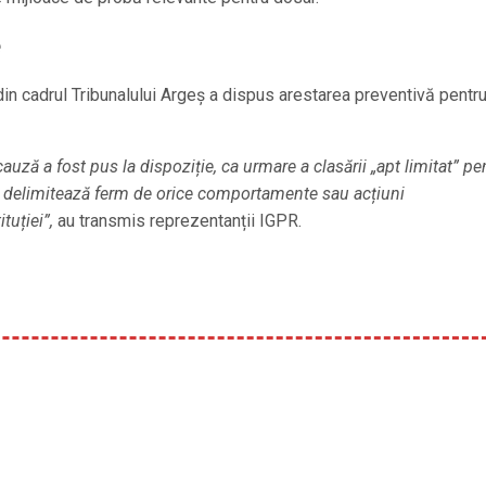
e
i din cadrul Tribunalului Argeș a dispus arestarea preventivă pentr
uză a fost pus la dispoziție, ca urmare a clasării „apt limitat” pe
 se delimitează ferm de orice comportamente sau acțiuni
tuției”,
au transmis reprezentanții IGPR.