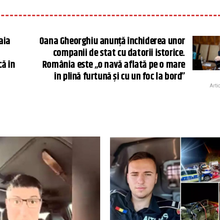
aia
Oana Gheorghiu anunță închiderea unor
companii de stat cu datorii istorice.
că în
România este „o navă aflată pe o mare
în plină furtună şi cu un foc la bord”
Arti