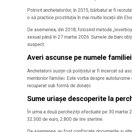
Potrivit anchetatorilor, în 2015, bărbatul ar fi recr
o să practice prostituția în mai multe locații din Elve
De asemenea, din 2018, folosind metoda „loverboy”, 
sexual până în 27 martie 2026. Sumele de bani obținut
suspect.
Averi ascunse pe numele familiei
Anchetatorii susțin că polițistul ar fi încercat să 
membrilor familiei. Este vorba despre autoturisme de
recuperat sub formă de donații.
Sume uriașe descoperite la perch
În urma a două percheziții efectuate pe 30 martie 202
32.300 de euro, 2.800 de lire sterline.
De asemenea, au fost confiscate documente și alte