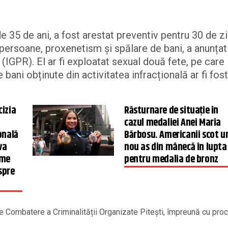
de 35 de ani, a fost arestat preventiv pentru 30 de zi
e persoane, proxenetism și spălare de bani, a anunțat
(IGPR). El ar fi exploatat sexual două fete, pe care 
ani obținute din activitatea infracțională ar fi fost
cizia
Răsturnare de situație în
cazul medaliei Anei Maria
onală
Bărbosu. Americanii scot u
va
nou as din mânecă în lupta
rme
pentru medalia de bronz
 spre
de Combatere a Criminalității Organizate Pitești, împreună cu proc