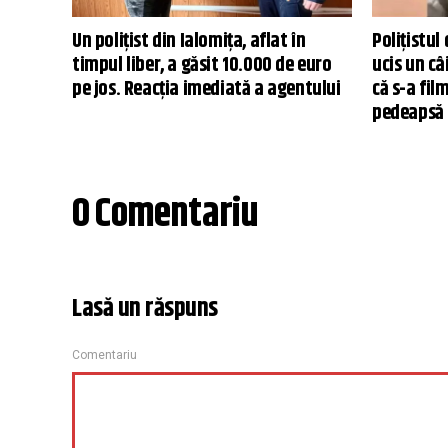
Un poliţist din Ialomiţa, aflat în
Polițistul
timpul liber, a găsit 10.000 de euro
ucis un câ
pe jos. Reacţia imediată a agentului
că s-a fil
pedeapsă 
0 Comentariu
Lasă un răspuns
Comentariu