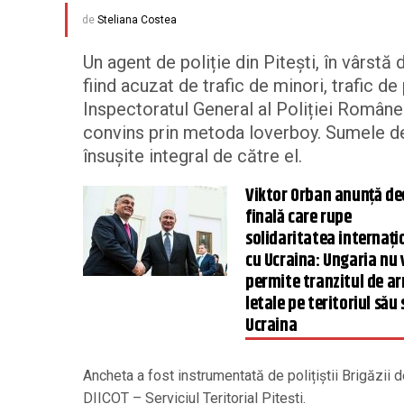
de
Steliana Costea
Un agent de poliție din Pitești, în vârstă 
fiind acuzat de trafic de minori, trafic d
Inspectoratul General al Poliției Române 
convins prin metoda loverboy. Sumele de b
însușite integral de către el.
Viktor Orban anunță de
finală care rupe
solidaritatea internați
cu Ucraina: Ungaria nu 
permite tranzitul de a
letale pe teritoriul său
Ucraina
Ancheta a fost instrumentată de polițiștii Brigăzii 
DIICOT – Serviciul Teritorial Pitești.