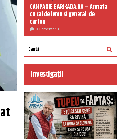
CAMPANIE BARIKADA.RO – Armata
cu cai de lemn și generali de
carton
0 Comentariu
Investigații
at 