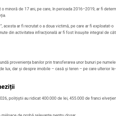
utat o minoră de 17 ani, pe care, în perioada 2016–2019, ar fi deter
ția.
acesta ar fi recrutat o a doua victimă, pe care ar fi exploatat-o
e din activitatea infracțională ar fi fost însușite integral de căt
ascundă proveniența banilor prin transferarea unor bunuri pe numele
 lux, dar și despre imobile – casă și teren – pe care ulterior le-a
eziții
6, polițiștii au ridicat 400.000 de lei, 455.000 de franci elvețien
 mijloace de probă relevante pentru dosar.