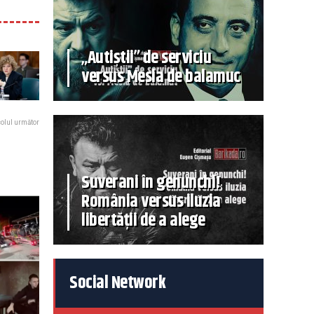
„Autiștii” de serviciu
versus Mesia de balamuc
colul următor
Suverani în genunchi!
România versus iluzia
libertății de a alege
Social Network