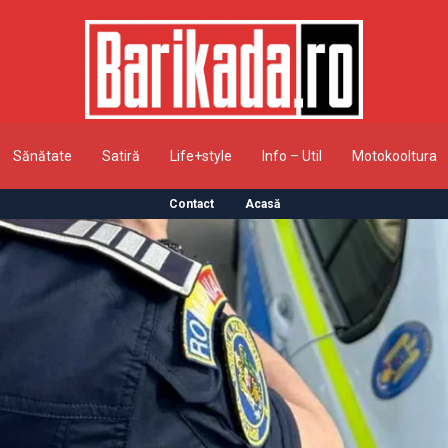
Sănătate
Satiră
Life+style
Info – Util
Motokooltura
Contact
Acasă