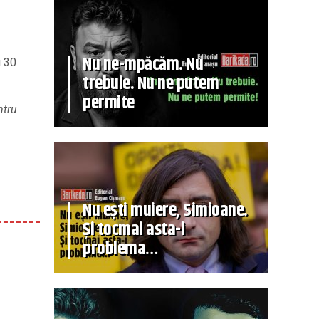
Nu ne-mpăcăm. Nu
u 30
trebuie. Nu ne putem
permite
ntru
Nu ești muiere, Simioane.
Și tocmai asta-i
problema…