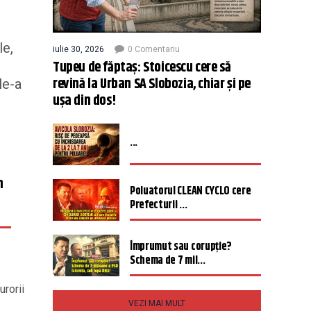
le,
iulie 30, 2026
0 Comentariu
Tupeu de făptaș: Stoicescu cere să
revină la Urban SA Slobozia, chiar și pe
le-a
ușa din dos!
...
n
Poluatorul CLEAN CYCLO cere
Prefecturii ...
Împrumut sau corupție?
Schema de 7 mil...
urorii
VEZI MAI MULT