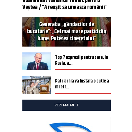
abandonat varianta Tomac pentru
Veștea / ”A reușit să unească românii”
Generația „gândacilor de
bucătărie”: „Cel mai mare partid din
lume. Puterea tineretului”
Top 7 expresii pentru care, în
Rusia, a...
Patriarhia va instala o cutie a
milei î...
VEZI MAI MULT