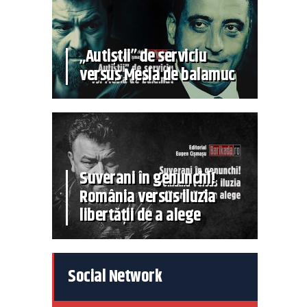
„Autiștii” de serviciu
versus Mesia de balamuc
Suverani în genunchi!
România versus iluzia
libertății de a alege
Social Network