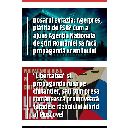
Dosarul Evrazia: Agerpres,
plătită de FSB? Cum a
ajuns Agenția Națională
de știri României să facă
propagandă Kremlinului
”Libertatea” și
propaganda rusă pe
chitanțier, sau cum presa
românească promovează
fațadele războiului hibrid
al Moscovei