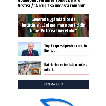
abandonat varianta Tomac pentru
Veștea / ”A reușit să unească românii”
Generația „gândacilor de
bucătărie”: „Cel mai mare partid din
lume. Puterea tineretului”
Top 7 expresii pentru care, în
Rusia, a...
Patriarhia va instala o cutie a
milei î...
VEZI MAI MULT