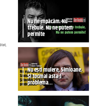
Nu ne-mpăcăm. Nu
trebuie. Nu ne putem
permite
tat,
Nu ești muiere, Simioane.
Și tocmai asta-i
problema…