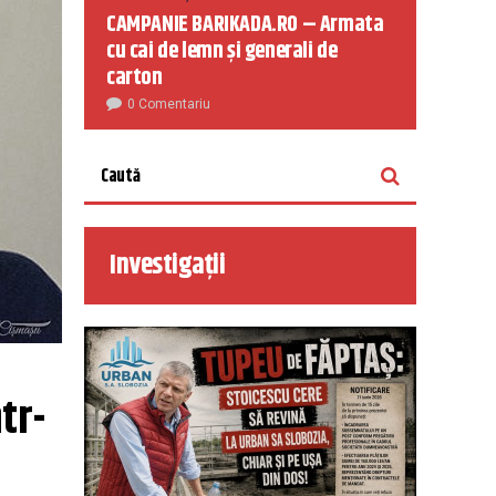
CAMPANIE BARIKADA.RO – Armata
cu cai de lemn și generali de
carton
0 Comentariu
Investigații
tr-