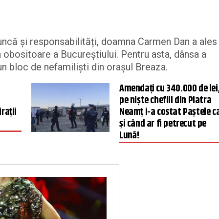
muncă și responsabilități, doamna Carmen Dan a ales
 obositoare a Bucureștiului. Pentru asta, dânsa a
un bloc de nefamiliști din orașul Breaza.
Amendați cu 340.000 de lei
pe niște cheflii din Piatra
rații
Neamț i-a costat Paștele c
și când ar fi petrecut pe
Lună!