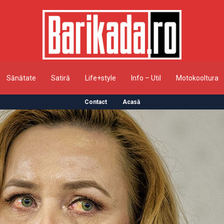
Sănătate
Satiră
Life+style
Info – Util
Motokooltura
Contact
Acasă