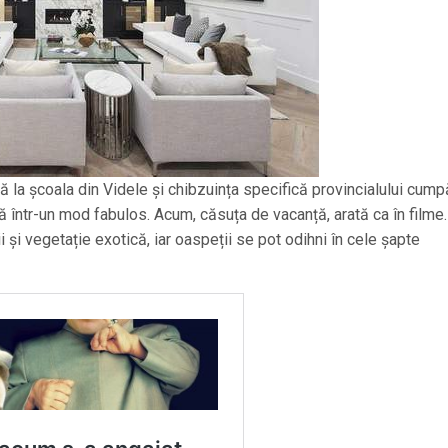
ă la școala din Videle și chibzuința specifică provincialului cumpă
 într-un mod fabulos. Acum, căsuța de vacanță, arată ca în filme.
ii și vegetație exotică, iar oaspeții se pot odihni în cele șapte