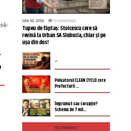
iulie 30, 2026
0 Comentariu
 să-
Tupeu de făptaș: Stoicescu cere să
revină la Urban SA Slobozia, chiar și pe
ușa din dos!
,
...
a
Poluatorul CLEAN CYCLO cere
Prefecturii ...
Împrumut sau corupție?
Schema de 7 mil...
VEZI MAI MULT