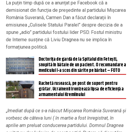
La puțin timp după ce a anunțat pe Facebook că a
demisionat din funcția de președinte al partidului Mișcarea
România Suverană, Carmen Dan a făcut declarații în
emisiunea „Culisele Statului Paralel” despre decizia de a
spune „adio” partidului fostului lider PSD. Fostul ministru
de Interne susține că Liviu Dragnea nu se implica în
formațiunea politică.
Doctorița de gardă de la Spitalul din Fetești,
snopită în bătaie de un pacient. O recomandare a
medicului l-a scos din sărite pe bărbat – FOTO
Rachetă rusească, pe post de suport pentru
grătar. Ucrainenii ironizează lipsa de eficiență a
armamentului Kremlinului
„
Imediat după ce s-a născut Mișcarea România Suverană și
vorbesc de câteva luni ( în martie a fost înregistrat, în
aprilie am preluat conducerea partidului. Domnul Dragnea