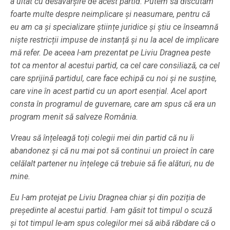
a uitat cu desăvârșire de acest partid. Putem să discutăm
foarte multe despre neimplicare și neasumare, pentru că
eu am ca și specializare științe juridice și știu ce înseamnă
niște restricții impuse de instanță și nu la acel de implicare
mă refer. De aceea l-am prezentat pe Liviu Dragnea peste
tot ca mentor al acestui partid, ca cel care consiliază, ca cel
care sprijină partidul, care face echipă cu noi și ne susține,
care vine în acest partid cu un aport esențial. Acel aport
consta în programul de guvernare, care am spus că era un
program menit să salveze România.
Vreau să înțeleagă toți colegii mei din partid că nu îi
abandonez și că nu mai pot să continui un proiect în care
celălalt partener nu înțelege că trebuie să fie alături, nu de
mine.
Eu l-am protejat pe Liviu Dragnea chiar și din poziția de
președinte al acestui partid. I-am găsit tot timpul o scuză
și tot timpul le-am spus colegilor mei să aibă răbdare că o