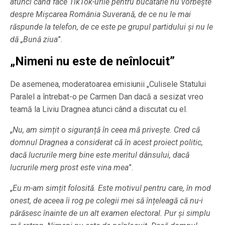
atunci când face TikTok-urile pentru bucătărie nu vorbește
despre Mișcarea România Suverană, de ce nu le mai
răspunde la telefon, de ce este pe grupul partidului și nu le
dă „Bună ziua
”.
„Nimeni nu este de neînlocuit”
De asemenea, moderatoarea emisiunii „Culisele Statului
Paralel a întrebat-o pe Carmen Dan dacă a sesizat vreo
teamă la Liviu Dragnea atunci când a discutat cu el.
„
Nu, am simțit o siguranță în ceea mă privește. Cred că
domnul Dragnea a considerat că în acest proiect politic,
dacă lucrurile merg bine este meritul dânsului, dacă
lucrurile merg prost este vina mea
”.
„
Eu m-am simțit folosită. Este motivul pentru care, în mod
onest, de aceea îi rog pe colegii mei să înțeleagă că nu-i
părăsesc înainte de un alt examen electoral. Pur și simplu