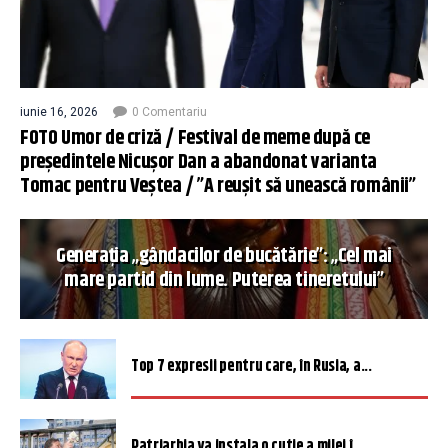
iunie 16, 2026
0 Comentariu
FOTO Umor de criză / Festival de meme după ce
președintele Nicușor Dan a abandonat varianta
Tomac pentru Veștea / ”A reușit să unească românii”
Generația „gândacilor de bucătărie”: „Cel mai
mare partid din lume. Puterea tineretului”
Top 7 expresii pentru care, în Rusia, a...
Patriarhia va instala o cutie a milei î...