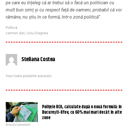
pe care eu înțeleg că ar trebui să o facă un politician cu
mult bun simț și cu respect față de oameni, probabil că voi
rămâne, nu știu în ce formă, într-o zonă politică
”.
Politică
carmen dan
,
Liviu Dragnea
Steliana Costea
Vezi toate postările autorului
Polițele RCA, calculate după o nouă formulă: în
București-Ilfov, cu 60% mai mari decât în alte
zone
Articolul precedent