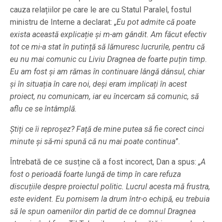
cauza relațiilor pe care le are cu Statul Paralel, fostul
ministru de Interne a declarat: „
Eu pot admite că poate
exista această explicație și m-am gândit. Am făcut efectiv
tot ce mi-a stat în putință să lămuresc lucrurile, pentru că
eu nu mai comunic cu Liviu Dragnea de foarte puțin timp.
Eu am fost și am rămas în continuare lângă dânsul, chiar
și în situația în care noi, deși eram implicați în acest
proiect, nu comunicam, iar eu încercam să comunic, să
aflu ce se întâmplă.
Știți ce îi reproșez? Față de mine putea să fie corect cinci
minute și să-mi spună că nu mai poate continua
”.
Întrebată de ce susține că a fost incorect, Dan a spus:
„A
fost o perioadă foarte lungă de timp în care refuza
discuțiile despre proiectul politic. Lucrul acesta mă frustra,
este evident. Eu pornisem la drum într-o echipă, eu trebuia
să le spun oamenilor din partid de ce domnul Dragnea