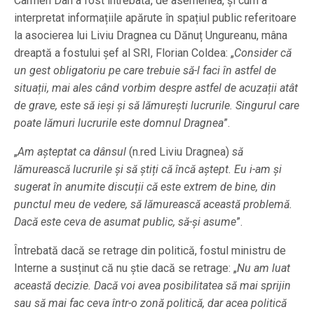
Carmen Dan a fost întrebată, de asemenea, și cum a
interpretat informațiile apărute în spațiul public referitoare
la asocierea lui Liviu Dragnea cu Dănuț Ungureanu, mâna
dreaptă a fostului șef al SRI, Florian Coldea: „
Consider că
un gest obligatoriu pe care trebuie să-l faci în astfel de
situații, mai ales când vorbim despre astfel de acuzații atât
de grave, este să ieși și să lămurești lucrurile. Singurul care
poate lămuri lucrurile este domnul Dragnea
”.
„
Am așteptat ca dânsul
(n.red Liviu Dragnea)
să
lămurească lucrurile și să știți că încă aștept. Eu i-am și
sugerat în anumite discuții că este extrem de bine, din
punctul meu de vedere, să lămurească această problemă.
Dacă este ceva de asumat public, să-și asume
”.
Întrebată dacă se retrage din politică, fostul ministru de
Interne a susținut că nu știe dacă se retrage: „
Nu am luat
această decizie. Dacă voi avea posibilitatea să mai sprijin
sau să mai fac ceva într-o zonă politică, dar acea politică