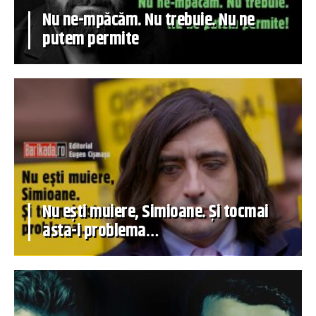
Nu ne-mpăcăm. Nu trebuie. Nu ne
putem permite
Nu ești muiere, Simioane. Și tocmai
asta-i problema…