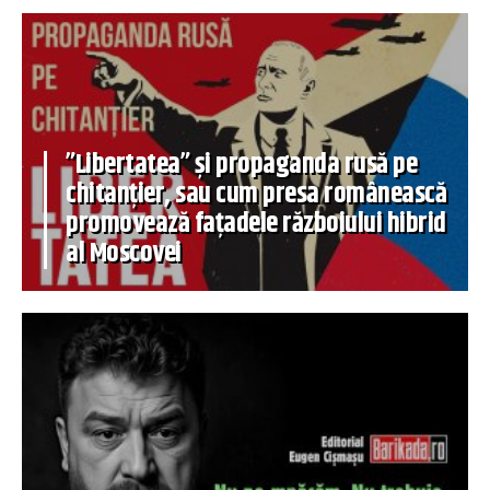
”Libertatea” și propaganda rusă pe
chitanțier, sau cum presa românească
promovează fațadele războiului hibrid
al Moscovei