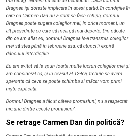
mă retrag. Nimeni nu este de neînlocuit. Dacă domnul
Dragnea își dorește implicare în acest partid, în condițiile în
care cu Carmen Dan nu a dorit să facă echipă, domnul
Dragnea poate sugera colegilor mei, în orice moment, un
alt președinte cu care să meargă mai departe. Din păcate,
din ce am aflat eu, domnul Dragnea le-a transmis colegilor
mei să stea până în februarie așa, că atunci îi expiră
dânsului interdicțiile.
Eu am evitat să le spun foarte multe lucruri colegilor mei și
am considerat că, și în ceasul al 12-lea, trebuie să avem
speranța că ceva se poate schimba și măcar vom primi
niște explicații
.
Domnul Dragnea a făcut câteva promisiuni, nu a respectat
niciuna dintre aceste promisiuni
”.
Se retrage Carmen Dan din politică?