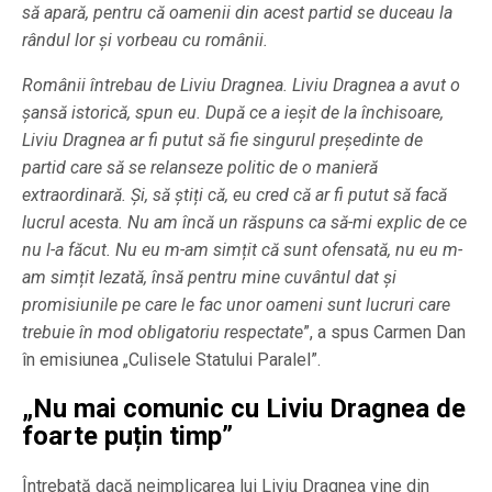
să apară, pentru că oamenii din acest partid se duceau la
rândul lor și vorbeau cu românii.
Românii întrebau de Liviu Dragnea. Liviu Dragnea a avut o
șansă istorică, spun eu. După ce a ieșit de la închisoare,
Liviu Dragnea ar fi putut să fie singurul președinte de
partid care să se relanseze politic de o manieră
extraordinară. Și, să știți că, eu cred că ar fi putut să facă
lucrul acesta. Nu am încă un răspuns ca să-mi explic de ce
nu l-a făcut. Nu eu m-am simțit că sunt ofensată, nu eu m-
am simțit lezată, însă pentru mine cuvântul dat și
promisiunile pe care le fac unor oameni sunt lucruri care
trebuie în mod obligatoriu respectate
”, a spus Carmen Dan
în emisiunea „Culisele Statului Paralel”.
„Nu mai comunic cu Liviu Dragnea de
foarte puțin timp”
Întrebată dacă neimplicarea lui Liviu Dragnea vine din