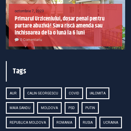
octombrie 7, 2023
Primarul Urziceniului, dosar penal pentru
purtare abuzivă! Sava riscă amenda sau
închisoarea de la o lună la 6 luni
0 Comentariu
Tags
AUR
CALIN GEORGESCU
COVID
IALOMITA
MAIA SANDU
MOLDOVA
PSD
PUTIN
REPUBLICA MOLDOVA
ROMANIA
RUSIA
UCRAINA