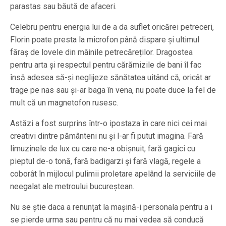
parastas sau băută de afaceri.
Celebru pentru energia lui de a da suflet oricărei petreceri,
Florin poate presta la microfon până dispare și ultimul
făraș de lovele din mâinile petrecăreților. Dragostea
pentru arta și respectul pentru cărămizile de bani îl fac
însă adesea să-și neglijeze sănătatea uitând că, oricât ar
trage pe nas sau și-ar baga în vena, nu poate duce la fel de
mult că un magnetofon rusesc.
Astăzi a fost surprins într-o ipostaza în care nici cei mai
creativi dintre pământeni nu și l-ar fi putut imagina. Fară
limuzinele de lux cu care ne-a obișnuit, fară gagici cu
pieptul de-o tonă, fară badigarzi și fară vlagă, regele a
coborât în mijlocul pulimii proletare apelând la serviciile de
neegalat ale metroului bucureștean.
Nu se știe daca a renunțat la mașină-i personala pentru a i
se pierde urma sau pentru că nu mai vedea să conducă