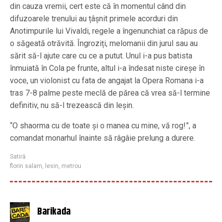
din cauza vremii, cert este că în momentul când din
difuzoarele trenului au țâșnit primele acorduri din
Anotimpurile lui Vivaldi, regele a îngenunchiat ca răpus de
o săgeată otrăvită. Îngroziți, melomanii din jurul sau au
sărit să-l ajute care cu ce a putut. Unul i-a pus batista
înmuiată în Cola pe frunte, altul i-a îndesat niste cireșe în
voce, un violonist cu fata de angajat la Opera Romana i-a
tras 7-8 palme peste meclă de părea că vrea să-l termine
definitiv, nu să-l trezească din leșin.
“O shaorma cu de toate și o manea cu mine, vă rog!”, a
comandat monarhul înainte să râgâie prelung a durere.
Satiră
florin salam
,
lesin
,
metrou
Barikada