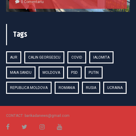
0 Comentariu
Tags
AUR
CALIN GEORGESCU
COVID
IALOMITA
MAIA SANDU
MOLDOVA
PSD
PUTIN
REPUBLICA MOLDOVA
ROMANIA
RUSIA
UCRAINA
CONTACT: barikadanews@gmail.com