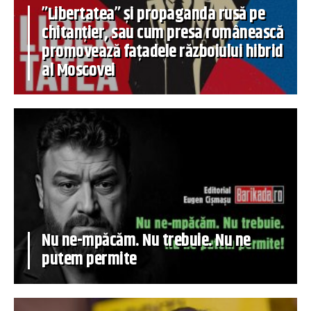
”Libertatea” și propaganda rusă pe
chitanțier, sau cum presa românească
promovează fațadele războiului hibrid
al Moscovei
Nu ne-mpăcăm. Nu trebuie. Nu ne
putem permite