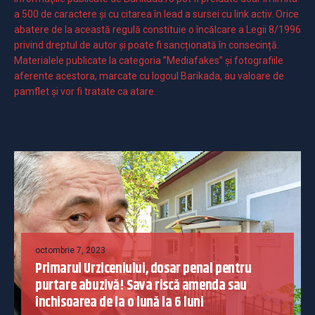
a 500 de caractere şi cu citarea în lead a sursei cu link activ. Orice
abatere de la această regulă constituie o încălcare a Legii 8/1996
privind dreptul de autor și poate fi sancționată în consecință.
Materialele publicate la categoria ”Mediafakes” și fotografiile
aferente acestora, marcate cu logoul Barikada, au valoare de
pamflet și vor fi tratate ca atare.
octombrie 7, 2023
Primarul Urziceniului, dosar penal pentru
purtare abuzivă! Sava riscă amenda sau
închisoarea de la o lună la 6 luni