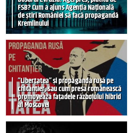
FSB? Cum a ajuns Agenția Națională
de știri României să facă propagandă
Kremlinului
”Libertatea” și propaganda rusă pe
chitanțier, sau cum presa românească
promovează fațadele războiului hibrid
al Moscovei