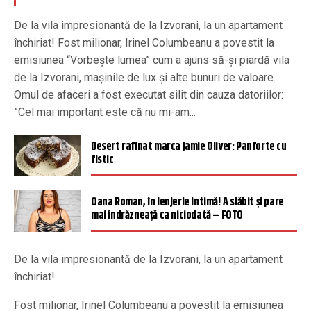
De la vila impresionantă de la Izvorani, la un apartament
închiriat! Fost milionar, Irinel Columbeanu a povestit la
emisiunea “Vorbește lumea” cum a ajuns să-și piardă vila
de la Izvorani, mașinile de lux și alte bunuri de valoare.
Omul de afaceri a fost executat silit din cauza datoriilor:
”Cel mai important este că nu mi-am...
Desert rafinat marca Jamie Oliver: Panforte cu
fistic
Oana Roman, în lenjerie intimă! A slăbit și pare
mai îndrăzneață ca niciodată – FOTO
De la vila impresionantă de la Izvorani, la un apartament
închiriat!
Fost milionar, Irinel Columbeanu a povestit la emisiunea