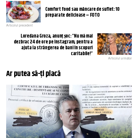
Comfort food sau mâncare de suflet: 10
preparate delicioase – FOTO
Articolul precedent
Loredana Groza, anunț șoc: ”Nu mă mai
dezbrac 24 de ore pe Instagram, pentru a
ajuta la strângerea de bani în scopuri
caritabile!”
Articolul următor
Ar putea să-ți placă