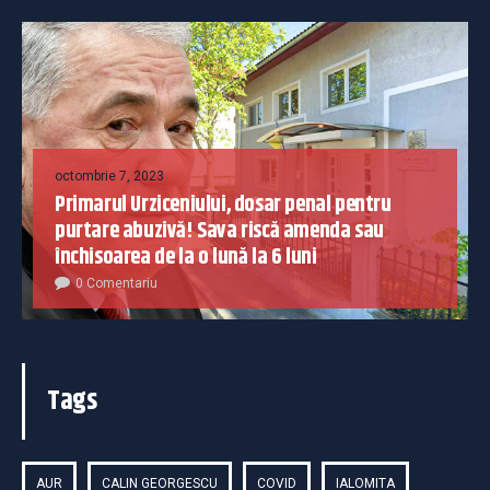
octombrie 7, 2023
Primarul Urziceniului, dosar penal pentru
purtare abuzivă! Sava riscă amenda sau
închisoarea de la o lună la 6 luni
0 Comentariu
Tags
AUR
CALIN GEORGESCU
COVID
IALOMITA