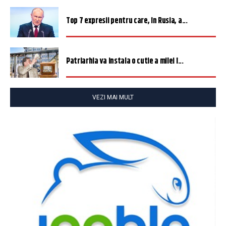
Top 7 expresii pentru care, în Rusia, a...
Patriarhia va instala o cutie a milei î...
VEZI MAI MULT