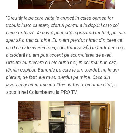
“
Greutăţile pe care viaţa le aruncă în calea oamenilor
trebuie luate ca atare, efortul pentru a le depăşi este cel
care contează. Această perioadă reprezintă un test, pe care
sper să o trec cu bine. Eu n-am pierdut nimic din ceea ce
cred că este averea mea, căci totul se află înăuntrul meu şi
niciodată nu am pus accent pe acumularea de averi.
Oricum nu plecăm cu ele după noi, în cel mai bun caz,
rămân copiilor. Bunurile pe care le-am pierdut, nu le-am
pierdut, de fapt, ele m-au pierdut pe mine. Casa din
Izvorani şi terenurile din Ilfov au fost executate silit”
, a
spus Irinel Columbeanu la PRO TV.