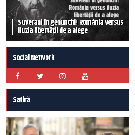
Suverani în genunchi! România versus
iluzia libertății de a alege
Social Network
Satiră