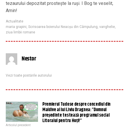
tezaurului depozitat prostește la ruși. I Bog te veselit,
Amin!
Actualitate
maria grapini
,
Scrisoarea boierului Neacşu din Câmpulung
,
vanghelie
,
ziua limbii romane
Nestor
Vezi toate postările autorului
Premierul Tudose despre concediul din
Maldive al lui Liviu Dragnea: ”Domnul
președinte testează programul social
Litoralul pentru Hoţi!”
Articolul precedent