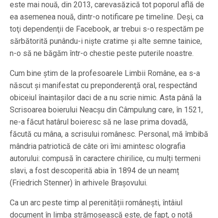
este mai nouă, din 2013, carevasăzică tot poporul află de
ea asemenea nouă, dintr-o notificare pe timeline. Deşi, ca
toţi dependenţii de Facebook, ar trebui s-o respectăm pe
sărbătorită punându-i nişte cratime şi alte semne tainice,
n-o să ne băgăm într-o chestie peste puterile noastre.
Cum bine ştim de la profesoarele Limbii Române, ea s-a
născut şi manifestat cu preponderenţă oral, respectând
obiceiul înaintaşilor daci de a nu scrie nimic. Asta până la
Scrisoarea boierului Neacşu din Câmpulung care, în 1521,
ne-a făcut hatârul boieresc să ne lase prima dovadă,
făcută cu mâna, a scrisului românesc. Personal, mă îmbibă
mândria patriotică de câte ori îmi amintesc olografia
autorului: compusă în caractere chirilice, cu mulți termeni
slavi, a fost descoperită abia în 1894 de un neamț
(Friedrich Stenner) în arhivele Brașovului.
Ca un arc peste timp al perenității românești, întâiul
document în limba strămoșească este, de fapt, o notă