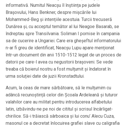
informativă. Numitul Neacșu îl înștiința pe judele
Brașovului, Hans Benkner, despre mișcările lui
Mohammed-Beg și intențiile acestuia. Turcii trecuseră
Dunărea și, cu acceptul temător al lui Neagoe Basarab, se
îndreptau spre Transilvania. Soliman I pornise în campania
sa de cucerire a Ungariei. Care era gheșeftul informatorului
n-ar fi greu de identificat; Neacșu Lupu apare menționat
într-un document din anii 1510-1512 legat de un proces de
datorii pe care-l avea cu negustorii brașoveni. Se vede
treaba că boierul nostru a fost mulțumit și îndatorat în
urma soluției date de juzii Kronstadtului.
Acum, la ceas de mare sărbătoare, să le mulțumim cu
adâncă recunoștință celor din Școala Ardeleană și tuturor
valahilor care au militat pentru introducerea alfabetului
latin, izbăvindu-ne pe noi de cititul și scrisul încârligat-
chirilice. Să-i trăiască sârboaica și lui conu’ Alecu Cuza,
masonul ce a decretat înlocuirea grafiei slave cu caligrafia