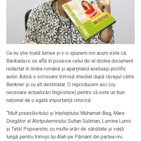
Ce nu știe toată lumea și v-o spunem noi acum este că
Barikada.ro se află în posesia celui de-al doilea document
redactat în limba română și aparținând aceluiași prolific
autor. Adică o scrisoare trimisă imediat după răvașul către
Benkner și cu alt destinatar. O reproducem aici (cu
necesare actualizări lingvistice) pentru că este un bun
național de o egală importanță istorică:
“Mult preaslăvitului și înțeleptului Muhamat-Beg, Mare
Dregător al Atotputernicului Sultan Suliman, Lumina Lumii
și Tatăl Popoarelor, cu multe urări de sănătate și viață
lungă pentru trimișii lui Alah pe Pământ din partea-mi,