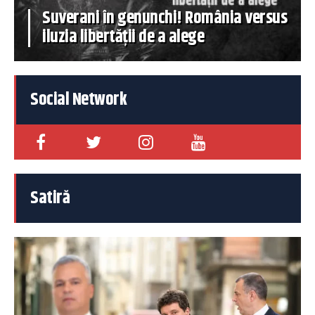
Suverani în genunchi! România versus
iluzia libertății de a alege
Social Network
Satiră