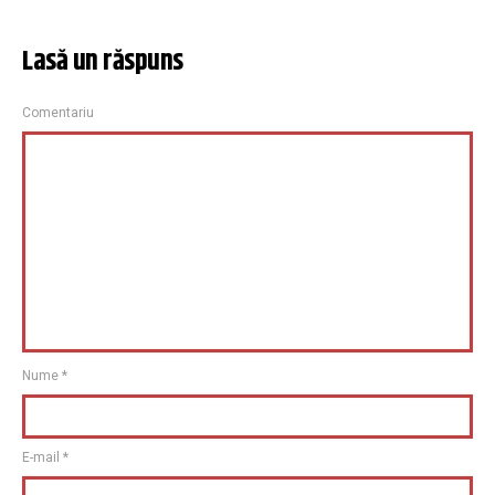
Lasă un răspuns
Comentariu
Nume
*
E-mail
*