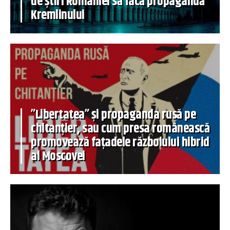
de știri României să facă propagandă
Kremlinului
”Libertatea” și propaganda rusă pe
chitanțier, sau cum presa românească
promovează fațadele războiului hibrid
al Moscovei