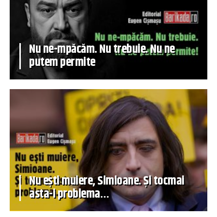
Nu ne-mpăcăm. Nu trebuie. Nu ne
putem permite
Nu ești muiere, Simioane. Și tocmai
asta-i problema…