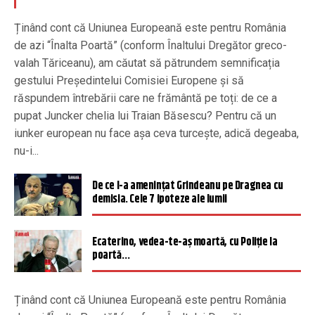
Ținând cont că Uniunea Europeană este pentru România
de azi “Înalta Poartă” (conform Înaltului Dregător greco-
valah Tăriceanu), am căutat să pătrundem semnificația
gestului Președintelui Comisiei Europene și să
răspundem întrebării care ne frământă pe toți: de ce a
pupat Juncker chelia lui Traian Băsescu? Pentru că un
iunker european nu face așa ceva turcește, adică degeaba,
nu-i...
De ce l-a amenințat Grindeanu pe Dragnea cu
demisia. Cele 7 ipoteze ale lumii
Ecaterino, vedea-te-aș moartă, cu Poliție la
poartă…
Ținând cont că Uniunea Europeană este pentru România