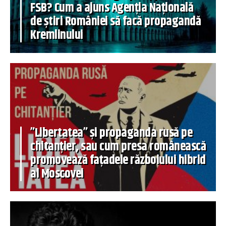
FSB? Cum a ajuns Agenția Națională
de știri României să facă propagandă
Kremlinului
”Libertatea” și propaganda rusă pe
chitanțier, sau cum presa românească
promovează fațadele războiului hibrid
al Moscovei