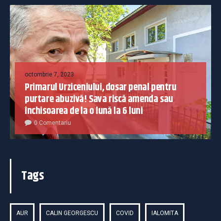
octombrie 7, 2023
Primarul Urziceniului, dosar penal pentru
purtare abuzivă! Sava riscă amenda sau
închisoarea de la o lună la 6 luni
0 Comentariu
Tags
AUR
CALIN GEORGESCU
COVID
IALOMITA