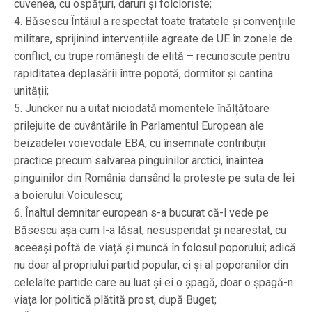
cuvenea, cu ospățuri, daruri și folcloriste;
4. Băsescu Întâiul a respectat toate tratatele și convențiile
militare, sprijinind intervențiile agreate de UE în zonele de
conflict, cu trupe românești de elită – recunoscute pentru
rapiditatea deplasării între popotă, dormitor și cantina
unității;
5. Juncker nu a uitat niciodată momentele înălțătoare
prilejuite de cuvântările în Parlamentul European ale
beizadelei voievodale EBA, cu însemnate contribuții
practice precum salvarea pinguinilor arctici, înaintea
pinguinilor din România dansând la proteste pe suta de lei
a boierului Voiculescu;
6. Înaltul demnitar european s-a bucurat că-l vede pe
Băsescu așa cum l-a lăsat, nesuspendat și nearestat, cu
aceeași poftă de viață și muncă în folosul poporului; adică
nu doar al propriului partid popular, ci și al poporanilor din
celelalte partide care au luat și ei o șpagă, doar o șpagă-n
viața lor politică plătită prost, după Buget;