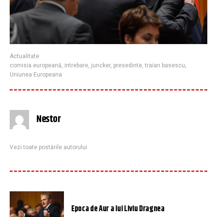
Actualitate
comisia europeană
,
intrebare
,
juncker
,
presedinte
,
traian basescu
,
Uniunea Europeana
Nestor
Vezi toate postările autorului
Epoca de Aur a lui Liviu Dragnea