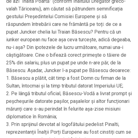
de azi “Înalta Poartă” (conform Înaltului Dregător greco-
valah Tăriceanu), am căutat să pătrundem semnificația
gestului Președintelui Comisiei Europene și să
răspundem întrebării care ne frământă pe toți: de ce a
pupat Juncker chelia lui Traian Băsescu? Pentru că un
iunker european nu face așa ceva turcește, adică degeaba,
nu-i așa? Din ipotezele de lucru următoare, numai una-i
câștigătoare. Cine o bifează corect primește o tăiere de
25% din salariu, plus un pupat pe unde n-are păr, de la
Băsescu. Așadar, Juncker l-a pupat pe Băsescu deoarece:
1. Băsescu a plătit, cât timp a fost Domn cu firman de la
Sultan, întocmai și la timp tributul datorat Imperiului UE;
2. Pe lângă tributul oficial, Băsescu-Vodă a livrat prompt și
peșcheșurile datorate pașilor, pașalelor și altor funcționari
mărunți care s-au perindat în felurite așa-zise misiuni
diplomatice în România;
3. Prin sprijinul devotat al logofătului pedelist Pinalti,
reprezentanții Înalții Porți Europene au fost cinstiți cum se