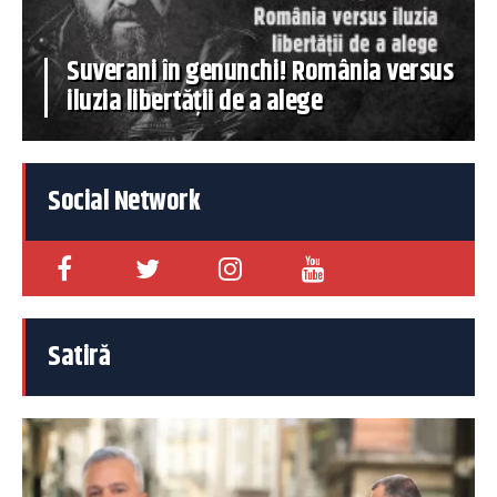
Suverani în genunchi! România versus
iluzia libertății de a alege
Social Network
Satiră