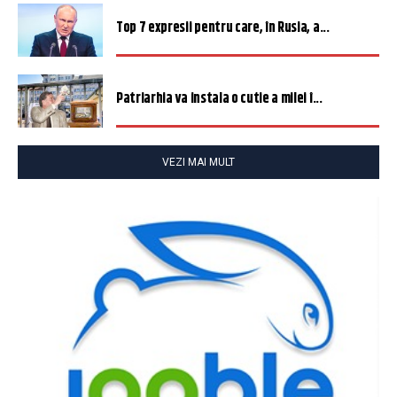
Top 7 expresii pentru care, în Rusia, a...
Patriarhia va instala o cutie a milei î...
VEZI MAI MULT