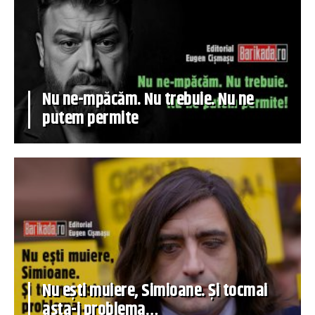
Nu ne-mpăcăm. Nu trebuie. Nu ne
putem permite
Nu ești muiere, Simioane. Și tocmai
asta-i problema…