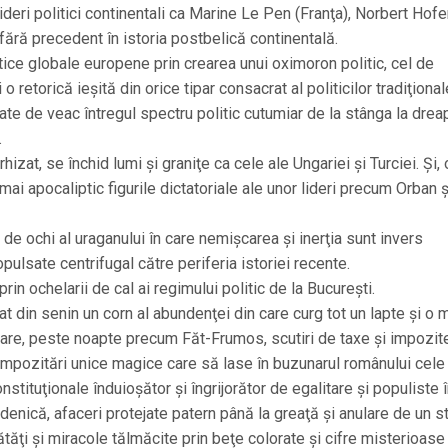
ideri politici continentali ca Marine Le Pen (Franţa), Norbert Hofe
fără precedent în istoria postbelică continentală.
ce globale europene prin crearea unui oximoron politic, cel de
 o retorică ieşită din orice tipar consacrat al politicilor tradiţional
e de veac întregul spectru politic cutumiar de la stânga la dreap
.
izat, se închid lumi şi graniţe ca cele ale Ungariei şi Turciei. Şi,
mai apocaliptic figurile dictatoriale ale unor lideri precum Orban ş
e ochi al uraganului în care nemişcarea şi inerţia sunt invers
pulsate centrifugal către periferia istoriei recente.
rin ochelarii de cal ai regimului politic de la Bucureşti.
t din senin un corn al abundenţei din care curg tot un lapte şi o m
tare, peste noapte precum Făt-Frumos, scutiri de taxe şi impozite
 impozitări unice magice care să lase în buzunarul românului cele
nstituţionale înduioşător şi îngrijorător de egalitare şi populiste 
denică, afaceri protejate patern până la greaţă şi anulare de un s
unătăţi şi miracole tălmăcite prin beţe colorate şi cifre misterioase