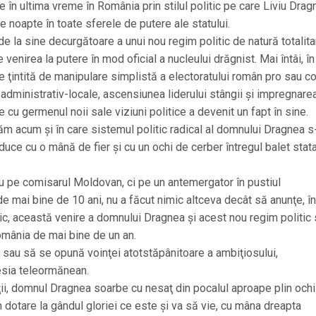
 în ultima vreme în România prin stilul politic pe care Liviu Drag
e noapte în toate sferele de putere ale statului.
 la sine decurgătoare a unui nou regim politic de natură totalita
 venirea la putere în mod oficial a nucleului drăgnist. Mai întâi, în
ne ţintită de manipulare simplistă a electoratului român pro sau co
 administrativ-locale, ascensiunea liderului stângii şi impregnarea
ale cu germenul noii sale viziuni politice a devenit un fapt în sine.
flăm acum şi în care sistemul politic radical al domnului Dragnea s
onduce cu o mână de fier şi cu un ochi de cerber întregul balet stata
 nu pe comisarul Moldovan, ci pe un antemergator în pustiul
 mai bine de 10 ani, nu a făcut nimic altceva decât să anunţe, în
tic, această venire a domnului Dragnea şi acest nou regim politic
România de mai bine de un an.
e sau să se opună voinţei atotstăpânitoare a ambiţiosului,
mesia teleormănean.
rţii, domnul Dragnea soarbe cu nesaţ din pocalul aproape plin ochi
 dotare la gândul gloriei ce este şi va să vie, cu mâna dreapta