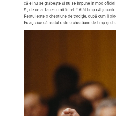
că el nu se grăbeşte şi nu se impune în mod oficia
Şi, de ce ar face-o, mă întreb? Atât timp cât jocuril
Restul este o chestiune de tradiţie, după cum îi pl
Eu aş zice că restul este o chestiune de timp şi chef