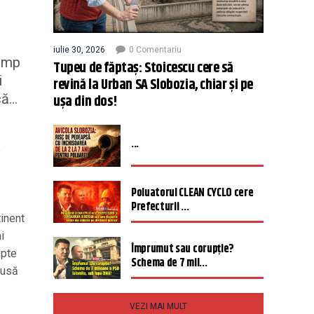
iulie 30, 2026
0 Comentariu
timp
Tupeu de făptaș: Stoicescu cere să
i
revină la Urban SA Slobozia, chiar și pe
...
ușa din dos!
...
,
Poluatorul CLEAN CYCLO cere
Prefecturii ...
tinent
i
Împrumut sau corupție?
epte
Schema de 7 mil...
pusă
VEZI MAI MULT