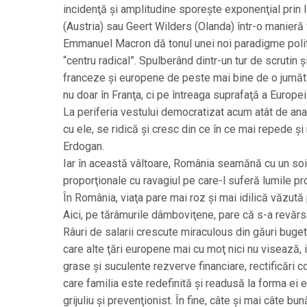
incidenţă şi amplitudine sporeşte exponenţial prin l
(Austria) sau Geert Wilders (Olanda) într-o manieră 
Emmanuel Macron dă tonul unei noi paradigme politi
“centru radical”. Spulberând dintr-un tur de scrutin şi
franceze şi europene de peste mai bine de o jumătat
nu doar în Franţa, ci pe întreaga suprafaţă a Europei
La periferia vestului democratizat acum atât de anarh
cu ele, se ridică şi cresc din ce în ce mai repede şi 
Erdogan.
Iar în această vâltoare, România seamănă cu un soi d
proporţionale cu ravagiul pe care-l suferă lumile pro
În România, viaţa pare mai roz şi mai idilică văzută p
Aici, pe tărâmurile dâmboviţene, pare că s-a revărsa
Râuri de salarii crescute miraculous din găuri buge
care alte ţări europene mai cu moţ nici nu visează,
grase şi suculente rezverve financiare, rectificări co
care familia este redefinită şi readusă la forma ei e
grijuliu şi prevenţionist. În fine, câte şi mai câte b