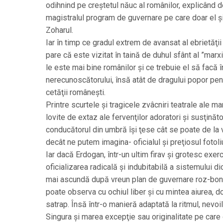
odihnind pe creştetul năuc al românilor, explicând d
magistralul program de guvernare pe care doar el şi 
Zoharul.
Iar în timp ce gradul extrem de avansat al ebrietăţi
pare că este vizitat în taină de duhul sfânt al ”marxi
le este mai bine românilor şi ce trebuie el să facă î
nerecunoscătorului, însă atât de dragului popor pen
cetăţii româneşti.
Printre scurtele şi tragicele zvâcniri teatrale ale 
lovite de extaz ale fervenţilor adoratori şi susţinăto
conducătorul din umbră îşi ţese cât se poate de la 
decât ne putem imagina- oficialul şi preţiosul fotoli
Iar dacă Erdogan, într-un ultim firav şi grotesc ex
oficializarea radicală şi indubitabilă a sistemului d
mai ascundă după vreun plan de guvernare roz-bonb
poate observa cu ochiul liber şi cu mintea aiurea, d
satrap. Însă într-o manieră adaptată la ritmul, nevoile
Singura şi marea excepţie sau originalitate pe care