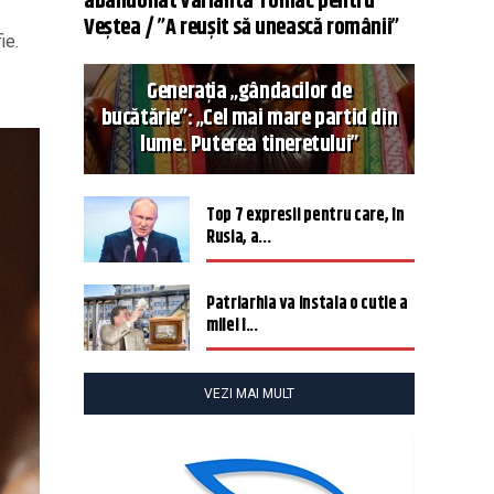
abandonat varianta Tomac pentru
Veștea / ”A reușit să unească românii”
ie.
Generația „gândacilor de
bucătărie”: „Cel mai mare partid din
lume. Puterea tineretului”
Top 7 expresii pentru care, în
Rusia, a...
Patriarhia va instala o cutie a
milei î...
VEZI MAI MULT