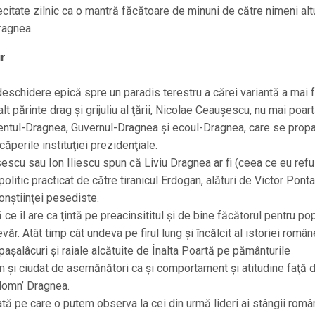
recitate zilnic ca o mantră făcătoare de minuni de către nimeni alt
Dragnea.
ur
deschidere epică spre un paradis terestru a cărei variantă a mai 
t părinte drag şi grijuliu al ţării, Nicolae Ceauşescu, nu mai poar
ntul-Dragnea, Guvernul-Dragnea şi ecoul-Dragnea, care se prop
ăperile instituţiei prezidenţiale.
sescu sau Ion Iliescu spun că Liviu Dragnea ar fi (ceea ce eu ref
olitic practicat de către tiranicul Erdogan, alături de Victor Ponta
onştiinţei pesediste.
ce îl are ca ţintă pe preacinsititul şi de bine făcătorul pentru po
r. Atât timp cât undeva pe firul lung şi încălcit al istoriei român
şalâcuri şi raiale alcătuite de Înalta Poartă pe pământurile
em şi ciudat de asemănători ca şi comportament şi atitudine faţă 
domn’ Dragnea.
tă pe care o putem observa la cei din urmă lideri ai stângii româ