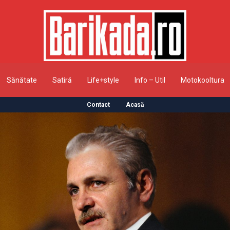
Sănătate
Satiră
Life+style
Info – Util
Motokooltura
Contact
Acasă