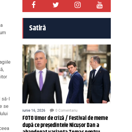
ea
Satiră
 cum
agiile
ă,
itor
 să-l
te se
iunie 16, 2026
0 Comentariu
ului
FOTO Umor de criză / Festival de meme
după ce președintele Nicușor Dan a
aceea