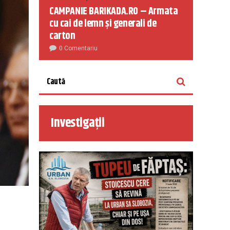
CAMPANIE BARIKADA.RO – Armata
cu cai de lemn și generali de
carton
0 Comentariu
Investigații