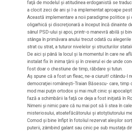
faţă de modelul şi atitudinea erdoganistă se traduce
a clocit zeci de ani şi l-a implementat aproape pest
Această implementare a noii paradigme politice şi de
oligarhică şi discreţionară a început încă dinainte de
sânul PSD-ului şi apoi, printr-o manevră abilă şi bi
stânga în primăvara anului trecut odată cu alegerile
strat cu strat, a tuturor nivelelor şi structurilor stat
De aici şi până la locul şi la momentul în care ne a
instalat fix în inima ţării şi în creierul ei de unde c
fost doar o chestiune de timp, răbdare şi tutun.
Aş spune că a fost un fleac, ne-a ciuruit! citându-l
democraţiei româneşti-Traian Băsescu- care, timp de
mod mai puţin ortodox şi mai mult cinic şi apocalip
fază a schimbării la faţă ce deja a fost iniţiată în 
Nimeni şi nimic pare că nu mai pot să îi stea în cal
misteriosului, atoatefăcătorului şi atotştiutorului 
Comod şi bine înfipt în fotoliul rezervat aleşilor so
puterii, zâmbind galant sau cinic pe sub mustaţa din