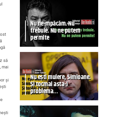
ul
Nu ne-mpăcăm. Nu
trebuie. Nu ne putem
fost
permite
tă
agă
uz să
, mai
Nu ești muiere, Simioane.
por şi
Și tocmai asta-i
eşti
problema…
de
neşti