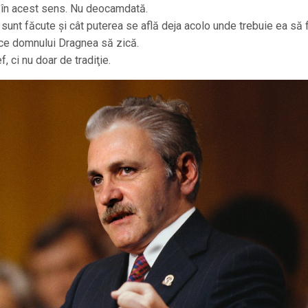
l în acest sens. Nu deocamdată.
e sunt făcute şi cât puterea se află deja acolo unde trebuie ea să f
ace domnului Dragnea să zică.
, ci nu doar de tradiţie.