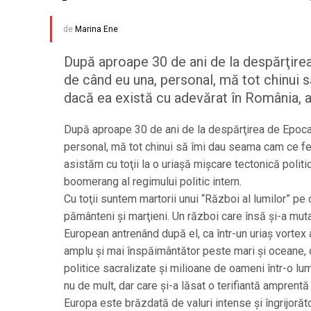
de
Marina Ene
După aproape 30 de ani de la despărţirea
de când eu una, personal, mă tot chinui 
dacă ea există cu adevărat în România, as
După aproape 30 de ani de la despărţirea de Epoca 
personal, mă tot chinui să îmi dau seama cam ce fe
asistăm cu toţii la o uriaşă mişcare tectonică polit
boomerang al regimului politic intern.
Cu toţii suntem martorii unui “Război al lumilor” pe
pământeni şi marţieni. Un război care însă şi-a muta
European antrenând după el, ca într-un uriaş vortex a
amplu şi mai înspăimântător peste mari şi oceane, du
politice sacralizate şi milioane de oameni într-o l
nu de mult, dar care şi-a lăsat o terifiantă amprent
Europa este brăzdată de valuri intense şi îngrijoră