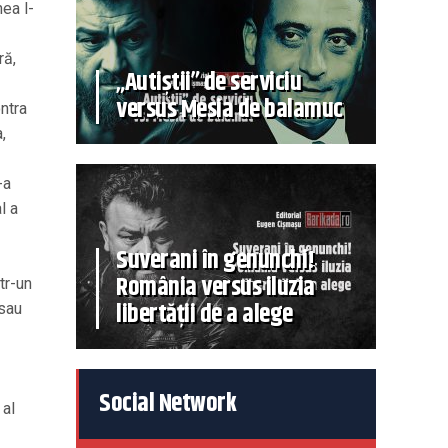
nea l-
ră,
„Autiștii” de serviciu
versus Mesia de balamuc
ntra
,
-a
l a
Suverani în genunchi!
România versus iluzia
tr-un
libertății de a alege
 sau
Social Network
 al