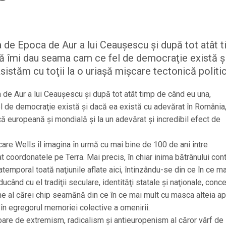
 de Epoca de Aur a lui Ceaușescu şi după tot atât 
să îmi dau seama cam ce fel de democraţie există ş
istăm cu toţii la o uriaşă mişcare tectonică politică
de Aur a lui Ceaușescu şi după tot atât timp de când eu una,
l de democraţie există şi dacă ea există cu adevărat în România
ică europeană şi mondială şi la un adevărat şi incredibil efect de
 care Wells îl imagina în urmă cu mai bine de 100 de ani între
t coordonatele pe Terra. Mai precis, în chiar inima bătrânului con
temporal toată naţiunile aflate aici, întinzându-se din ce în ce ma
când cu el tradiţii seculare, identităţi statale şi naţionale, conc
ume al cărei chip seamănă din ce în ce mai mult cu masca alteia a
ă în egregorul memoriei colective a omenirii.
toare de extremism, radicalism şi antieuropenism al căror vârf de