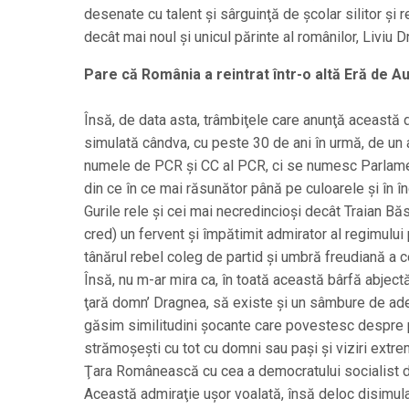
desenate cu talent şi sârguinţă de şcolar silitor şi 
decât mai noul şi unicul părinte al românilor, Liviu 
Pare că România a reintrat într-o altă Eră de A
Însă, de data asta, trâmbiţele care anunţă această 
simulată cândva, cu peste 30 de ani în urmă, de un al
numele de PCR şi CC al PCR, ci se numesc Parlame
din ce în ce mai răsunător până pe culoarele şi în înc
Gurile rele şi cei mai necredincioşi decât Traian Bă
cred) un fervent şi împătimit admirator al regimului p
tânărul rebel coleg de partid şi umbră freudiană a c
Însă, nu m-ar mira ca, în toată această bârfă abjectă 
ţară domn’ Dragnea, să existe şi un sâmbure de adevă
găsim similitudini şocante care povestesc despre pa
strămoşeşti cu tot cu domni sau paşi şi viziri extr
Ţara Românească cu cea a democratului socialist 
Această admiraţie uşor voalată, însă deloc disimula