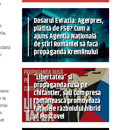
r
Dosarul Evrazia: Agerpres,
e
plătită de FSB? Cum a
ta,
ajuns Agenția Națională
de știri României să facă
 odată
propagandă Kremlinului
i
”Libertatea” și
propaganda rusă pe
chitanțier, sau cum presa
iere.
românească promovează
 la
 mai
fațadele războiului hibrid
în
al Moscovei
tat