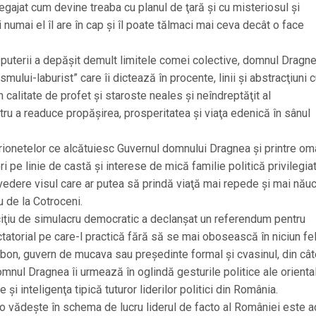
egajat cum devine treaba cu planul de ţară şi cu misteriosul şi
numai el îl are în cap şi îl poate tălmaci mai ceva decât o face
i puterii a depăşit demult limitele comei colective, domnul Dragn
smului-laburist” care îi dictează în procente, linii şi abstracţiuni
n calitate de profet şi staroste neales şi neîndreptăţit al
tru a readuce propăşirea, prosperitatea şi viaţa edenică în sânul
marionetelor ce alcătuiesc Guvernul domnului Dragnea şi printre om
ri pe linie de castă şi interese de mică familie politică privilegiat
vedere visul care ar putea să prindă viaţă mai repede şi mai năuc
u de la Cotroceni.
erciţiu de simulacru democratic a declanşat un referendum pentru
ictatorial pe care-l practică fără să se mai obosească în niciun fel
on, guvern de mucava sau preşedinte formal şi cvasinul, din câ
omnul Dragnea îi urmează în oglindă gesturile politice ale oriental
 şi inteligenţa tipică tuturor liderilor politici din România.
 o vădeşte în schema de lucru liderul de facto al României este 