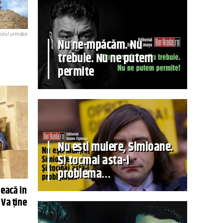
colul următor
Nu ne-mpăcăm. Nu
trebuie. Nu ne putem
permite
Nu ești muiere, Simioane.
Și tocmai asta-i
problema…
leacă în
 Va ține