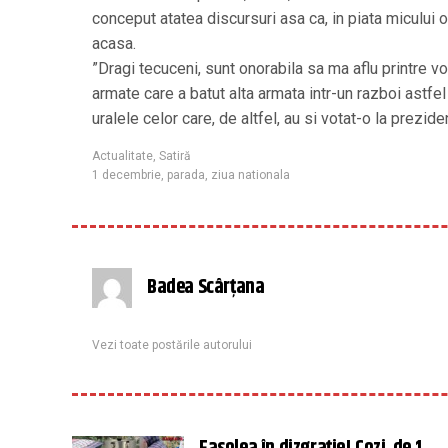
conceput atatea discursuri asa ca, in piata micului ora
acasa.
”Dragi tecuceni, sunt onorabila sa ma aflu printre vo
armate care a batut alta armata intr-un razboi astfel 
uralele celor care, de altfel, au si votat-o la preziden
Actualitate
,
Satiră
1 decembrie
,
parada
,
ziua nationala
Badea Scârțana
Vezi toate postările autorului