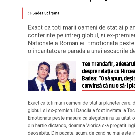
de
Badea Scârțana
Exact ca toti marii oameni de stat ai plane
conferinte pe intreg globul, si ex-premier
Nationale a Romaniei. Emotionata peste ma
o incantatoare parada a unei escadrile de.
Teo Trandafir, adevăru
despre relația cu Mirce
Badea: “O să spun, deși
convinsă că nu o să-i pl
Exact ca toti marii oameni de stat ai planetei care, d
globul, si ex-premierul Dancila a fost invitata la Te
Emotionata peste masura ca alegatorii nu au uitat-o 
din hartie dictando, doamna Viorica s-a pregatit ing
deosebita. Din pacate, acum, de cand nu mai este in p