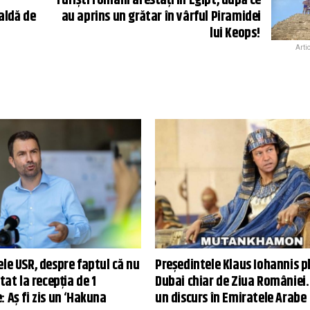
Turiști români arestați în Egipt, după ce
aldă de
au aprins un grătar în vârful Piramidei
lui Keops!
Arti
le USR, despre faptul că nu
Președintele Klaus Iohannis p
itat la recepţia de 1
Dubai chiar de Ziua României.
 Aş fi zis un ‘Hakuna
un discurs în Emiratele Arabe