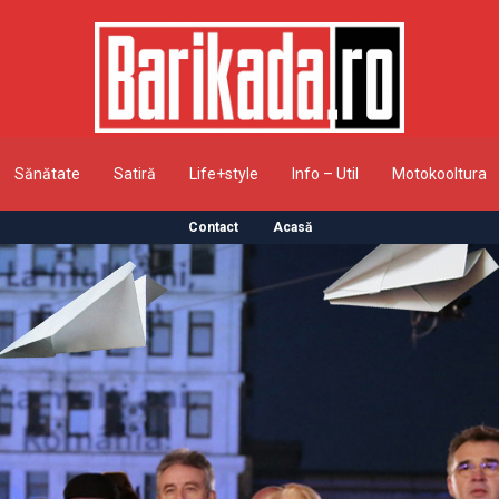
Sănătate
Satiră
Life+style
Info – Util
Motokooltura
Contact
Acasă