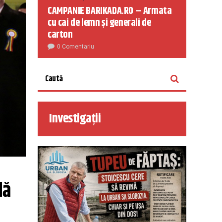
CAMPANIE BARIKADA.RO – Armata
cu cai de lemn și generali de
carton
0 Comentariu
Investigații
ă 