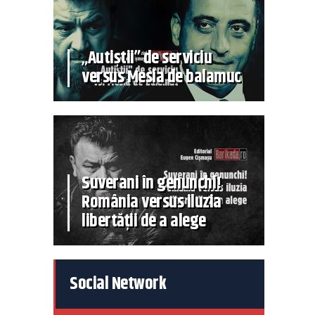
„Autiștii” de serviciu
versus Mesia de balamuc
Suverani în genunchi!
România versus iluzia
libertății de a alege
Social Network