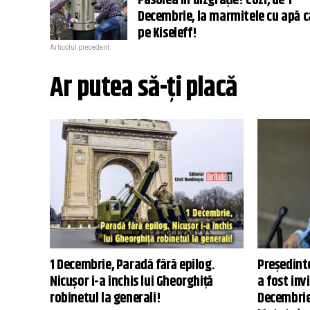
Fasolea în dizgrație! Cozi, de 1
Decembrie, la marmitele cu apă c
pe Kiseleff!
Articolul precedent
Ar putea să-ți placă
1 Decembrie, Paradă fără epilog.
Președinte
Nicușor i-a închis lui Gheorghiță
a fost inv
robinetul la generali!
Decembrie: