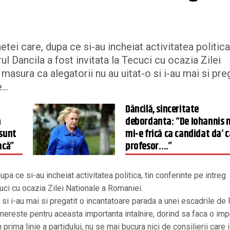
tei care, dupa ce si-au incheiat activitatea politica,
ul Dancila a fost invitata la Tecuci cu ocazia Zilei
sura ca alegatorii nu au uitat-o si i-au mai si preg
..
l
Dăncilă, sinceritate
a
debordanta: “De Iohannis 
 sunt
mi-e frică ca candidat da’ 
acă”
profesor….”
upa ce si-au incheiat activitatea politica, tin conferinte pe intreg
cuci cu ocazia Zilei Nationale a Romaniei.
si i-au mai si pregatit o incantatoare parada a unei escadrile de
inereste pentru aceasta importanta intalnire, dorind sa faca o im
rima linie a partidului, nu se mai bucura nici de consilierii care 