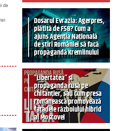
ii de
Dosarul Evrazia: Agerpres,
nei
plătită de FSB? Cum a
ajuns Agenția Națională
de știri României să facă
propagandă Kremlinului
”Libertatea” și
propaganda rusă pe
chitanțier, sau cum presa
românească promovează
fațadele războiului hibrid
al Moscovei