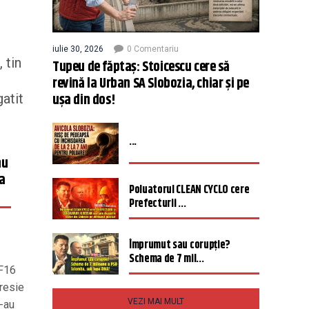
iulie 30, 2026
0 Comentariu
 tin
Tupeu de făptaș: Stoicescu cere să
revină la Urban SA Slobozia, chiar și pe
ușa din dos!
atit
...
nu
ca
Poluatorul CLEAN CYCLO cere
Prefecturii ...
Împrumut sau corupție?
Schema de 7 mil...
 F16
presie
VEZI MAI MULT
i-au