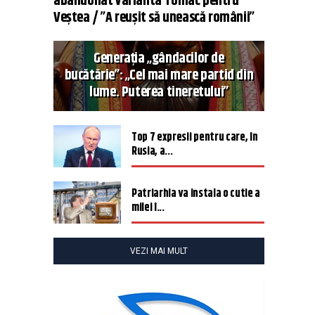
abandonat varianta Tomac pentru
Veștea / ”A reușit să unească românii”
Generația „gândacilor de
bucătărie”: „Cel mai mare partid din
lume. Puterea tineretului”
Top 7 expresii pentru care, în
Rusia, a...
Patriarhia va instala o cutie a
milei î...
VEZI MAI MULT