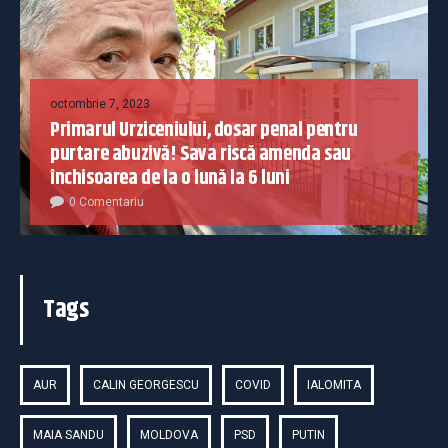
octombrie 7, 2023
Primarul Urziceniului, dosar penal pentru
purtare abuzivă! Sava riscă amenda sau
închisoarea de la o lună la 6 luni
0 Comentariu
Tags
AUR
CALIN GEORGESCU
COVID
IALOMITA
MAIA SANDU
MOLDOVA
PSD
PUTIN