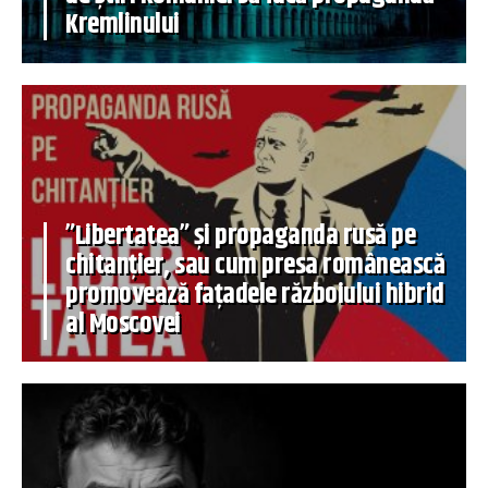
Kremlinului
”Libertatea” și propaganda rusă pe
chitanțier, sau cum presa românească
promovează fațadele războiului hibrid
al Moscovei