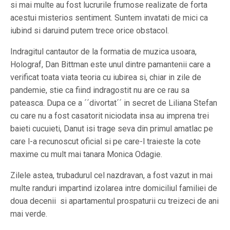
si mai multe au fost lucrurile frumose realizate de forta
acestui misterios sentiment. Suntem invatati de mici ca
iubind si daruind putem trece orice obstacol.
Indragitul cantautor de la formatia de muzica usoara,
Holograf, Dan Bittman este unul dintre pamantenii care a
verificat toata viata teoria cu iubirea si, chiar in zile de
pandemie, stie ca fiind indragostit nu are ce rau sa
pateasca. Dupa ce a ´´divortat´´ in secret de Liliana Stefan
cu care nu a fost casatorit niciodata insa au imprena trei
baieti cucuieti, Danut isi trage seva din primul amatlac pe
care l-a recunoscut oficial si pe care-l traieste la cote
maxime cu mult mai tanara Monica Odagie.
Zilele astea, trubadurul cel nazdravan, a fost vazut in mai
multe randuri impartind izolarea intre domiciliul familiei de
doua decenii si apartamentul prospaturii cu treizeci de ani
mai verde.