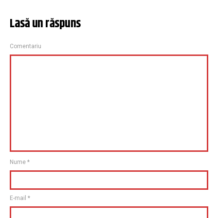
Lasă un răspuns
Comentariu
Nume
*
E-mail
*