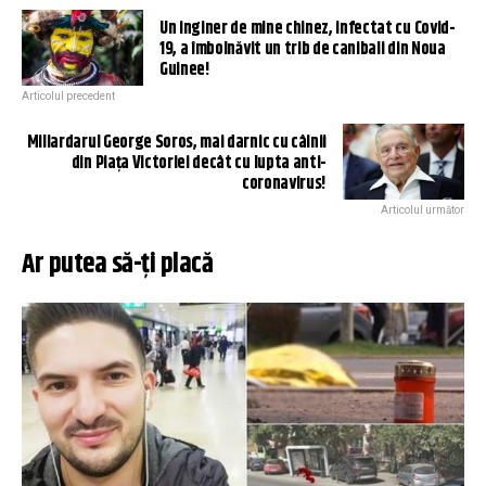
Un inginer de mine chinez, infectat cu Covid-
19, a îmbolnăvit un trib de canibali din Noua
Guinee!
Articolul precedent
Miliardarul George Soros, mai darnic cu câinii
din Piața Victoriei decât cu lupta anti-
coronavirus!
Articolul următor
Ar putea să-ți placă