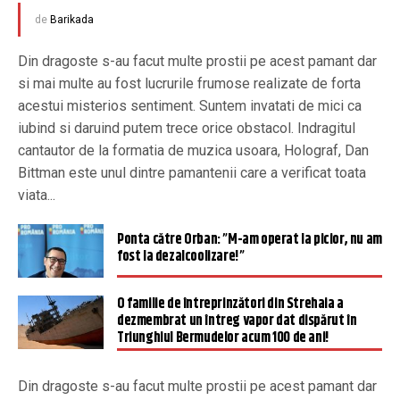
de
Barikada
Din dragoste s-au facut multe prostii pe acest pamant dar
si mai multe au fost lucrurile frumose realizate de forta
acestui misterios sentiment. Suntem invatati de mici ca
iubind si daruind putem trece orice obstacol. Indragitul
cantautor de la formatia de muzica usoara, Holograf, Dan
Bittman este unul dintre pamantenii care a verificat toata
viata...
Ponta către Orban: ”M-am operat la picior, nu am
fost la dezalcoolizare!”
O familie de întreprinzători din Strehaia a
dezmembrat un întreg vapor dat dispărut în
Triunghiul Bermudelor acum 100 de ani!
Din dragoste s-au facut multe prostii pe acest pamant dar