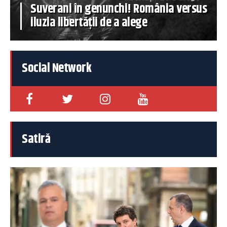
Suverani în genunchi! România versus
iluzia libertății de a alege
Social Network
Satiră