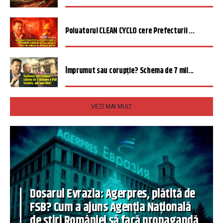
Poluatorul CLEAN CYCLO cere Prefecturii ...
Împrumut sau corupție? Schema de 7 mil...
VEZI MAI MULT
Dosarul Evrazia: Agerpres, plătită de
FSB? Cum a ajuns Agenția Națională
de știri României să facă propagandă