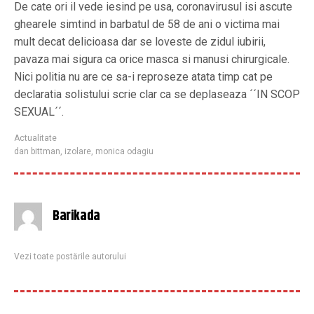
De cate ori il vede iesind pe usa, coronavirusul isi ascute
ghearele simtind in barbatul de 58 de ani o victima mai
mult decat delicioasa dar se loveste de zidul iubirii,
pavaza mai sigura ca orice masca si manusi chirurgicale.
Nici politia nu are ce sa-i reproseze atata timp cat pe
declaratia solistului scrie clar ca se deplaseaza ´´IN SCOP
SEXUAL´´.
Actualitate
dan bittman
,
izolare
,
monica odagiu
Barikada
Vezi toate postările autorului