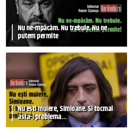
Nu ne-mpăcăm. Nu trebuie. Nu ne
putem permite
Nu ești muiere, Simioane. Și tocmai
asta-i problema…