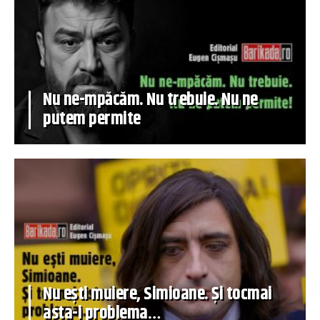
Nu ne-mpăcăm. Nu trebuie. Nu ne
putem permite
Nu ești muiere, Simioane. Și tocmai
asta-i problema…