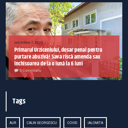
octombrie 7, 2023
Primarul Urziceniului, dosar penal pentru
purtare abuzivă! Sava riscă amenda sau
închisoarea de la o lună la 6 luni
0 Comentariu
Tags
AUR
CALIN GEORGESCU
COVID
IALOMITA