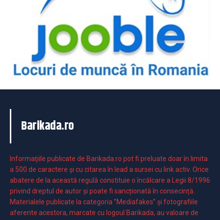
Barikada.ro
Informaţiile publicate de Barikada.ro pot fi preluate doar în limita
a 500 de caractere şi cu citarea în lead a sursei cu link activ. Orice
abatere de la această regulă constituie o încălcare a Legii 8/1996
privind dreptul de autor și poate fi sancționată în consecință.
Materialele publicate la categoria ”Mediafakes” și fotografiile
aferente acestora, marcate cu logoul Barikada, au valoare de