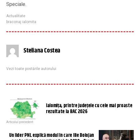
Speciale.
Actualitate
braconaj ialomita
Steliana Costea
Vezi toate postările autorului
Ialomiţa, printre județele cu cele mai proaste
rezultate la BAC 2026
Articolul precedent
Un lider PNL explică modul în care Ilie Bolojan