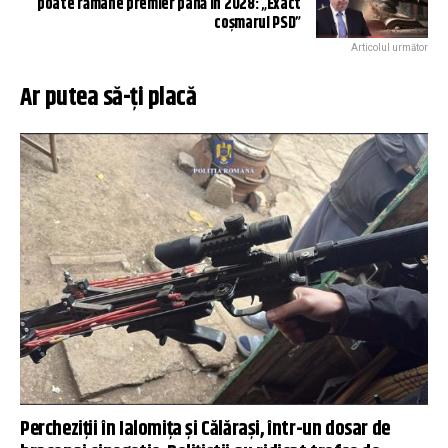
poate rămâne premier până în 2028: „Exact
coşmarul PSD”
Articolul următor
Ar putea să-ți placă
Percheziţii în Ialomiţa şi Călăraşi, într-un dosar de