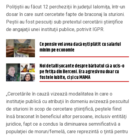
Poliţiştii au făcut 12 percheziţii în judeţul Ialomiţa, într-un
dosar în care sunt cercetate fapte de braconaj la sturioni.
Peştii au fost pescuiţi sub pretextul cercetării ştiinţifice
de angajaţii unei instituţii publice, potrivit IGPR.
Ce pensie vei avea dacă ești plătit cu salariul
minim pe economie
Noi detalii șocante despre bărbatul că a ucis-o
pe fetița din Berceni. Era agresiv nu doar cu
fostele iubite, ci și cu MAMA
„Cercetările în cauză vizează modalitatea în care o
instituţie publică cu atribuţii în domeniu avizează pescuitul
de sturioni în scop de cercetare ştiinţifică, peştele fiind
însă braconat în beneficiul altor persoane, inclusiv entităţi
juridice, fapt ce a condus la diminuarea semnificativă a
populaţiei de morun/femelă, care reprezintă o ţintă pentru