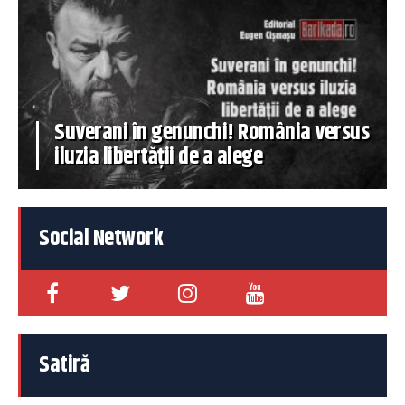
Suverani în genunchi! România versus
iluzia libertății de a alege
Social Network
Satiră