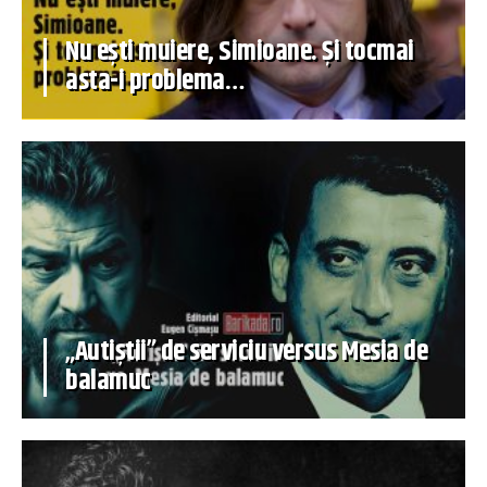
Nu ești muiere, Simioane. Și tocmai
asta-i problema…
„Autiștii” de serviciu versus Mesia de
balamuc