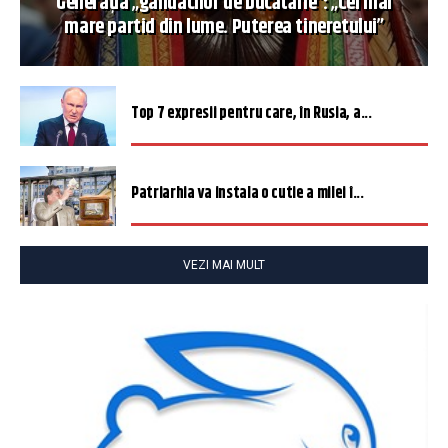
Generația „gândacilor de bucătărie”: „Cel mai
mare partid din lume. Puterea tineretului”
Top 7 expresii pentru care, în Rusia, a...
Patriarhia va instala o cutie a milei î...
VEZI MAI MULT