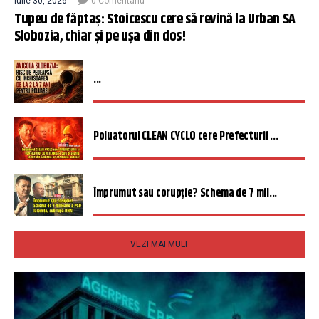
iulie 30, 2026
0 Comentariu
Tupeu de făptaș: Stoicescu cere să revină la Urban SA
Slobozia, chiar și pe ușa din dos!
...
Poluatorul CLEAN CYCLO cere Prefecturii ...
Împrumut sau corupție? Schema de 7 mil...
VEZI MAI MULT