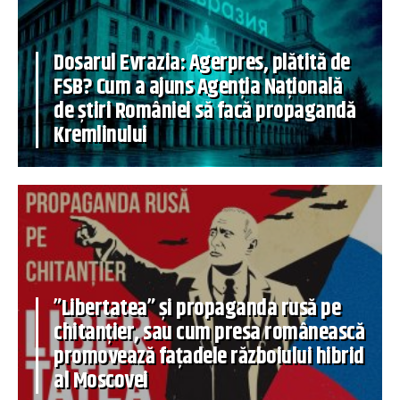
Dosarul Evrazia: Agerpres, plătită de
FSB? Cum a ajuns Agenția Națională
de știri României să facă propagandă
Kremlinului
”Libertatea” și propaganda rusă pe
chitanțier, sau cum presa românească
promovează fațadele războiului hibrid
al Moscovei