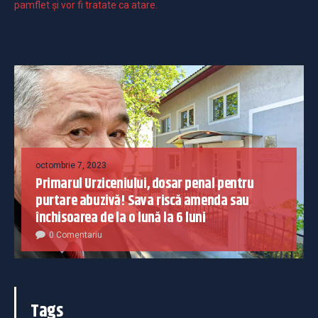
pamflet și vor fi tratate ca atare.
octombrie 7, 2023
Primarul Urziceniului, dosar penal pentru
purtare abuzivă! Sava riscă amenda sau
închisoarea de la o lună la 6 luni
0 Comentariu
Tags