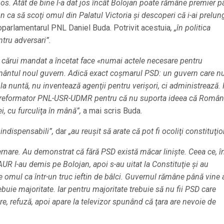
 jos. Atât de bine l-a dat jos încât Bolojan poate rămâne premier 
ca să scoţi omul din Palatul Victoria şi descoperi că i-ai prelung
roparlamentarul PNL Daniel Buda. Potrivit acestuia
, „în politica
tru adversari”.
l cărui mandat a încetat face «numai actele necesare pentru
ământul noul guvern. Adică exact coşmarul PSD: un guvern care n
a nuntă, nu inventează agenţii pentru verişori, ci administrează.
ern reformator PNL-USR-UDMR pentru că nu suporta ideea că Român
i, cu furculiţa în mână”,
a mai scris Buda.
e indispensabili”,
dar
„au reuşit să arate că pot fi ocoliţi constituţio
nare. Au demonstrat că fără PSD există măcar linişte. Ceea ce, î
R l-au demis pe Bolojan, apoi s-au uitat la Constituţie şi au
 omul ca într-un truc ieftin de bâlci. Guvernul rămâne până vine a
rebuie majoritate. Iar pentru majoritate trebuie să nu fii PSD care
e, refuză, apoi apare la televizor spunând că ţara are nevoie de