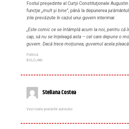
Fostul preşedinte al Curţii Constituţionale August
funcţie
„mult şi bine”,
până la depunerea jurământulu
zile prevăzute în cazul unui guvern interimar.
„Este comic ce se întâmplă acum la noi, pentru că î
cap, să nu se înţeleagă asta – cel care depune o m
guvern. Dacă trece moţiunea, guvernul acela pleacă şi 
Politică
BOLOJAN
Steliana Costea
Vezi toate postările autorului