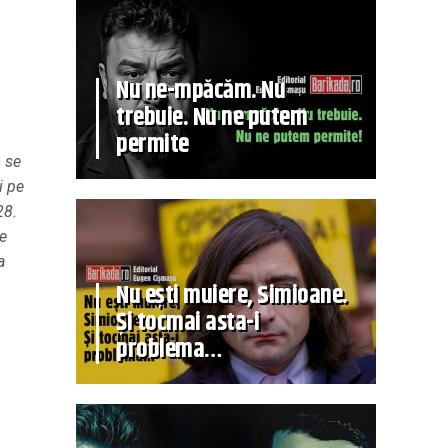
Nu ne-mpăcăm. Nu
trebuie. Nu ne putem
permite
u se
i pe
28.
ie
a
Nu ești muiere, Simioane.
Și tocmai asta-i
problema…