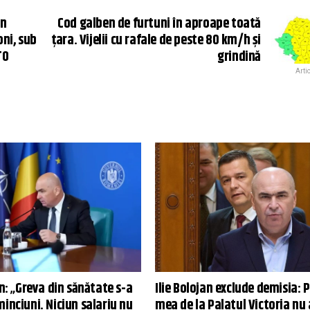
in
Cod galben de furtuni în aproape toată
oni, sub
țara. Vijelii cu rafale de peste 80 km/h și
TO
grindină
Arti
an: „Greva din sănătate s-a
Ilie Bolojan exclude demisia: 
inciuni. Niciun salariu nu
mea de la Palatul Victoria nu 