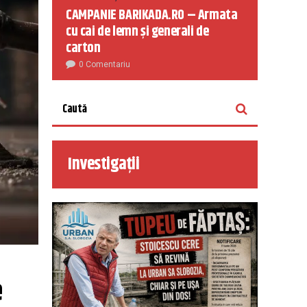
CAMPANIE BARIKADA.RO – Armata
cu cai de lemn și generali de
carton
0 Comentariu
Investigații
 