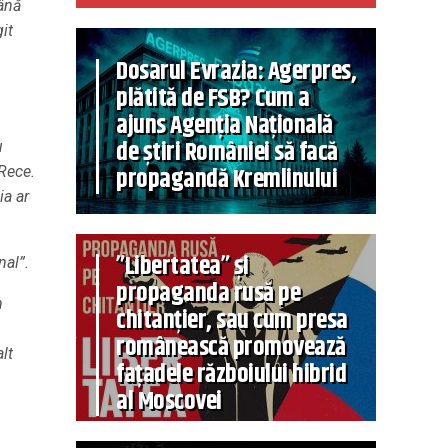
până
it
Dosarul Evrazia: Agerpres,
plătită de FSB? Cum a
ajuns Agenția Națională
de știri României să facă
u
propagandă Kremlinului
 Rece.
ia ar
”Libertatea” și
nal”.
propaganda rusă pe
n
chitanțier, sau cum presa
românească promovează
lt
fațadele războiului hibrid
al Moscovei