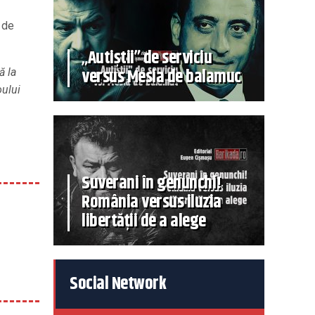
 de
„Autiștii” de serviciu
versus Mesia de balamuc
ă la
oului
Suverani în genunchi!
România versus iluzia
libertății de a alege
Social Network