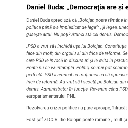
Daniel Buda: „Democraţia are şi
Daniel Buda apreciază că
„Bolojan poate rămâne int
politica până s-a împiedicat de lege”: „Şi legea, une
găseşte altul. Nu poţi? Atunci stă cel demis. Democ
„PSD a vrut să-i închidă uşa lui Bolojan. Constituţia 
face din moft, din orgoliu şi din frica de reforme. Se
care PSD le invocă în discursuri şi le evită în pract
Poate nu se va întâmpla. Politic, se mai pot schimba 
perfectă: PSD a aruncat cu moţiunea ca să oprească r
fricii de reformă. Au vrut să-l scoată pe Bolojan di
demis. Administrator în funcţie. Revenim când PSD 
europarlamentarului PNL.
Rezolvarea crizei politice nu pare aproape, întrucât
Fost șef al CCR: Ilie Bolojan poate rămâne „ mult şi