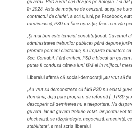
guvern». PSD a vrut să-l dea jos pe Bolojan. L-a dat
în 2028. Asta da moţiune de cenzură: apeşi pe buton 
contractul de chirie”,
a scris, luni, pe Facebook, eu
românească, PSD nu face opoziţie, face renovări pen
„Şi mai bun este temeiul constituţional: Guvernul a
administrarea treburilor publice» până depune jur
promite pomeni electorale, nu împarte ministere ca l
Sec. Contabil. Fără artificii. PSD a blocat un guv
putea fi condusă câteva luni fără ei în mijlocul mese
Liberalul afirmă că social-democraţii
„au vrut să fi
„Au vrut să demonstreze că fără PSD nu există guver
România, deja pare program de reformă (…) PSD şi AU
descoperit că demiterea nu e teleportare. Nu dispare
guvern. Iar alt guvern trebuie votat. Iar pentru vot t
blochează, se răzgândeşte, negociază, ameninţă, cer
stabilitate”,
a mai scris liberalul.