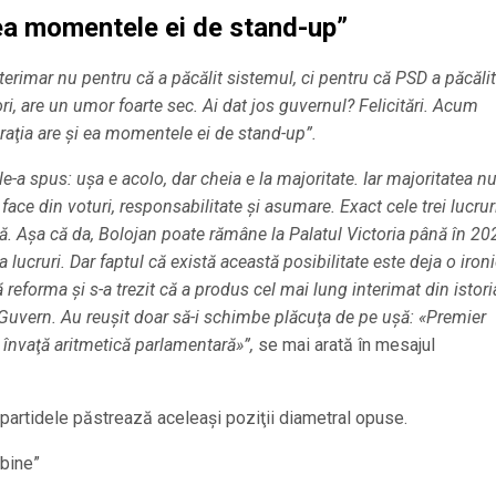
 ea momentele ei de stand-up”
erimar nu pentru că a păcălit sistemul, ci pentru că PSD a păcălit
ori, are un umor foarte sec. Ai dat jos guvernul? Felicitări. Acum
raţia are şi ea momentele ei de stand-up”.
le-a spus: uşa e acolo, dar cheia e la majoritate. Iar majoritatea n
 face din voturi, responsabilitate şi asumare. Exact cele trei lucrur
ică. Aşa că da, Bolojan poate rămâne la Palatul Victoria până în 20
lucruri. Dar faptul că există această posibilitate este deja o iron
eforma şi s-a trezit că a produs cel mai lung interimat din istori
n Guvern. Au reuşit doar să-i schimbe plăcuţa de pe uşă: «Premier
învaţă aritmetică parlamentară»”,
se mai arată în mesajul
 partidele păstrează aceleaşi poziţii diametral opuse.
 bine”