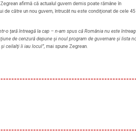
in Zegrean afirmă că actualul guvern demis poate rămâne în
i de către un nou guvern, întrucât nu este condiţionat de cele 45
ntr-o ţară întreagă la cap – n-am spus că România nu este întreag
oţiune de cenzură depune şi noul program de guvernare şi lista n
ceilalţi îi iau locul”,
mai spune Zegrean.