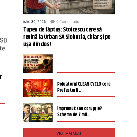
iulie 30, 2026
0 Comentariu
Tupeu de făptaș: Stoicescu cere să
revină la Urban SA Slobozia, chiar și pe
PSD
ușa din dos!
te
...
r
Poluatorul CLEAN CYCLO cere
Prefecturii ...
Împrumut sau corupție?
Schema de 7 mil...
VEZI MAI MULT