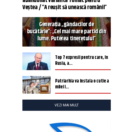
abandonat varianta Tomac pentru
Veștea / ”A reușit să unească românii”
Generația „gândacilor de
bucătărie”: „Cel mai mare partid din
lume. Puterea tineretului”
Top 7 expresii pentru care, în
Rusia, a...
Patriarhia va instala o cutie a
milei î...
VEZI MAI MULT