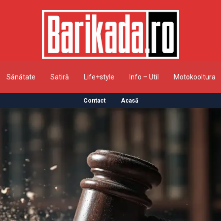
Sănătate
Satiră
Life+style
Info – Util
Motokooltura
Contact
Acasă