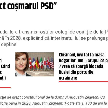
act coşmarul PSD”
da, le-a transmis foștilor colegi de coaliție de la 
ă în 2028, explicând că interimatul lui se prelungeş
 depline.
Chișinăul, invitat la masa
n
bogaților lumii: Grupul celo
. Când
7 vrea să spargă blocada
c
Rusiei din porturile
nții
ucrainene
 lecţie de drept constituţional de la domnul Augustin Zegrean! Cu
toria până în 2028. Augustin Zegrean: ‘Poate sta şi 100 de ani la