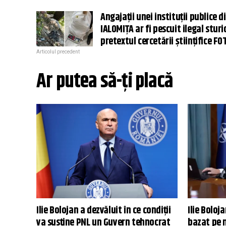
Angajații unei instituții publice d
IALOMIŢA ar fi pescuit ilegal sturi
pretextul cercetării științifice FO
Articolul precedent
Ar putea să-ți placă
Ilie Bolojan a dezvăluit în ce condiții
Ilie Boloj
va susţine PNL un Guvern tehnocrat
bazat pe m