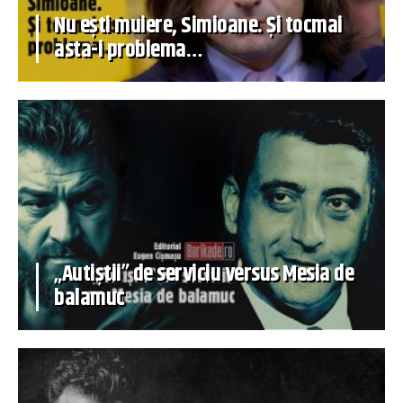
Nu ești muiere, Simioane. Și tocmai
asta-i problema…
„Autiștii” de serviciu versus Mesia de
balamuc