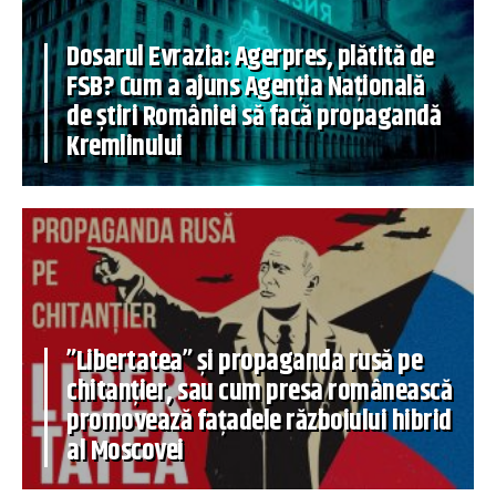
Dosarul Evrazia: Agerpres, plătită de
FSB? Cum a ajuns Agenția Națională
de știri României să facă propagandă
Kremlinului
”Libertatea” și propaganda rusă pe
chitanțier, sau cum presa românească
promovează fațadele războiului hibrid
al Moscovei