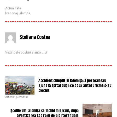
Actualitate
braconaj ialomita
Steliana Costea
Vezi toate postările autorului
Accident cumplit în Ialomiţa: 3 persoaneau
ajuns la spital după ce două autoturisme s-au
ciocnit
Articolul precedent
Școlile din Ialomița se închid miercuri, după
avertizarea Cod roșu de ploi torențiale