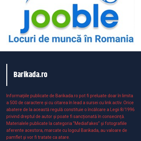
Barikada.ro
Informaţiile publicate de Barikada.ro pot fi preluate doar în limita
a 500 de caractere şi cu citarea în lead a sursei cu link activ. Orice
abatere de la această regulă constituie o încălcare a Legii 8/1996
privind dreptul de autor și poate fi sancționată în consecință.
Materialele publicate la categoria ”Mediafakes” și fotografiile
aferente acestora, marcate cu logoul Barikada, au valoare de
pamflet și vor fi tratate ca atare.