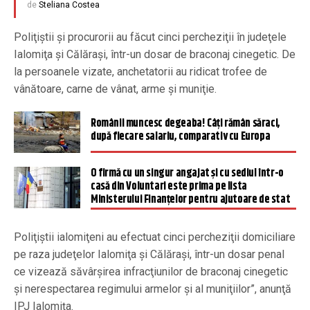
de
Steliana Costea
Poliţiştii şi procurorii au făcut cinci percheziţii în judeţele
Ialomiţa şi Călăraşi, într-un dosar de braconaj cinegetic. De
la persoanele vizate, anchetatorii au ridicat trofee de
vânătoare, carne de vânat, arme şi muniţie.
Românii muncesc degeaba! Câți rămân săraci,
după fiecare salariu, comparativ cu Europa
O firmă cu un singur angajat și cu sediul într-o
casă din Voluntari este prima pe lista
Ministerului Finanțelor pentru ajutoare de stat
Poliţiştii ialomiţeni au efectuat cinci percheziţii domiciliare
pe raza judeţelor Ialomiţa şi Călăraşi, într-un dosar penal
ce vizează săvârşirea infracţiunilor de braconaj cinegetic
şi nerespectarea regimului armelor şi al muniţiilor”, anunţă
IPJ Ialomiţa.