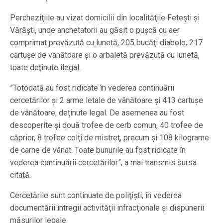
Percheziţiile au vizat domicilii din localităţile Feteşti şi
Vărăşti, unde anchetatorii au găsit o puşcă cu aer
comprimat prevăzută cu lunetă, 205 bucăţi diabolo, 217
cartuşe de vânătoare şi o arbaletă prevăzută cu lunetă,
toate deţinute ilegal.
”Totodată au fost ridicate în vederea continuării
cercetărilor şi 2 arme letale de vânătoare şi 413 cartuşe
de vânătoare, deţinute legal. De asemenea au fost
descoperite şi două trofee de cerb comun, 40 trofee de
căprior, 8 trofee colţi de mistreţ, precum şi 108 kilograme
de carne de vânat. Toate bunurile au fost ridicate în
vederea continuării cercetărilor”, a mai transmis sursa
citată.
Cercetările sunt continuate de poliţişti, în vederea
documentării întregii activităţii infracţionale şi dispunerii
măsurilor legale.