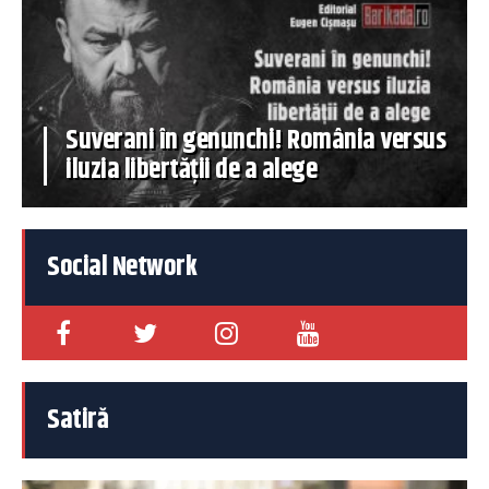
Suverani în genunchi! România versus
iluzia libertății de a alege
Social Network
Satiră