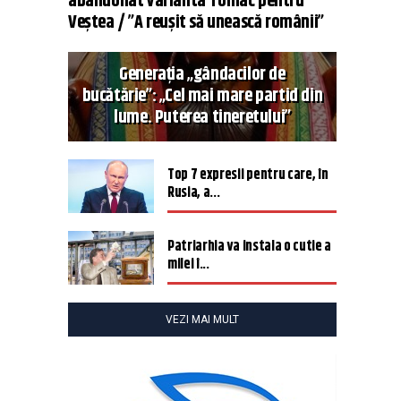
abandonat varianta Tomac pentru
Veștea / ”A reușit să unească românii”
Generația „gândacilor de
bucătărie”: „Cel mai mare partid din
lume. Puterea tineretului”
Top 7 expresii pentru care, în
Rusia, a...
Patriarhia va instala o cutie a
milei î...
VEZI MAI MULT