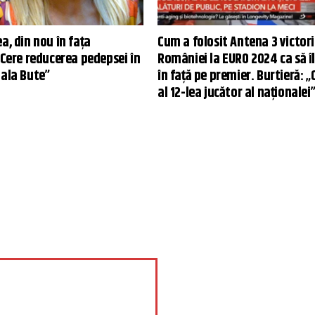
a, din nou în fața
Cum a folosit Antena 3 victor
 Cere reducerea pedepsei în
României la EURO 2024 ca să î
Gala Bute”
în față pe premier. Burtieră: „
al 12-lea jucător al naționalei