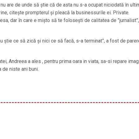
 nu are de unde să știe că de asta nu s-a ocupat niciodată în ulti
ne, citește prompterul și pleacă la businessurile ei. Private.
a, dar în care e mişto să te foloseşti de calitatea de ”jurnalist”,
 știe ce să zică și nici ce să facă, s-a terminat”, a fost de parer
i, Andreea a ales , pentru prima oara in viata, sa-si repare ima
 de niste ani buni.