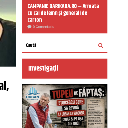
CAMPANIE BARIKADA.RO – Armata
cu cai de lemn și generali de
carton
0 Comentariu
Investigații
l, 