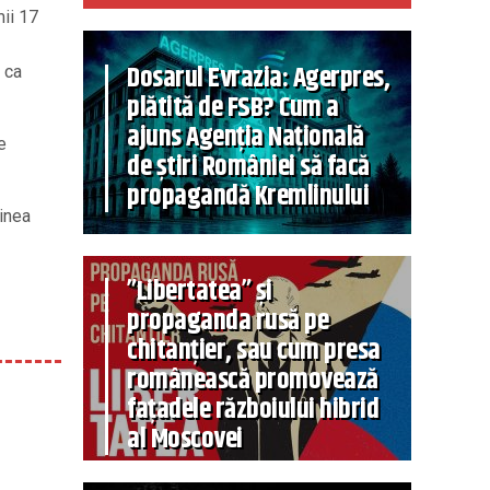
mii 17
Dosarul Evrazia: Agerpres,
 ca
plătită de FSB? Cum a
ajuns Agenția Națională
e
de știri României să facă
propagandă Kremlinului
ginea
”Libertatea” și
propaganda rusă pe
chitanțier, sau cum presa
românească promovează
fațadele războiului hibrid
al Moscovei