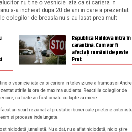
lucitor nu tine o vesnicie iata ca si cariera in
nu s-a incheiat dupa 20 de ani in care a prezentat
le colegilor de breasla nu s-au lasat prea mult
u
Republica Moldova intră în
carantină. Cum vor fi
afectați românii de peste
i
Prut
 tine o vesnicie iata ca si cariera in televiziune a frumoasei Andr
zentat stirile la ore de maxima audienta. Reactiile colegilor de
ericire, nu toate au fost ornate cu lapte si miere.
 facut un scurt rezumat al prestatiei bunei sale prietene antenist
 geam si procese indelungate.
t niciodată jurnalistă. Nu a dat, nu a aflat niciodată, nicio știre.