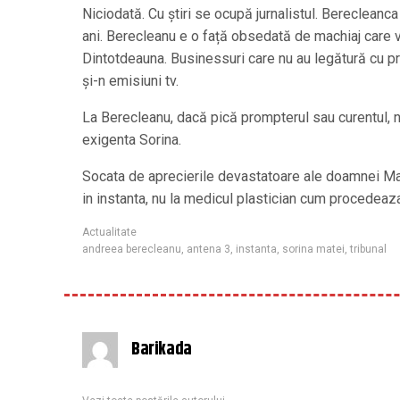
Niciodată. Cu ştiri se ocupă jurnalistul. Berecleanca
ani. Berecleanu e o față obsedată de machiaj care vi
Dintotdeauna. Businessuri care nu au legătură cu pres
și-n emisiuni tv.
La Berecleanu, dacă pică prompterul sau curentul, nu
exigenta Sorina.
Socata de aprecierile devastatoare ale doamnei Mate
in instanta, nu la medicul plastician cum procedeaza
Actualitate
andreea berecleanu
,
antena 3
,
instanta
,
sorina matei
,
tribunal
Barikada