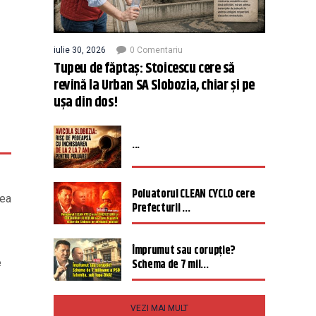
iulie 30, 2026
0 Comentariu
Tupeu de făptaș: Stoicescu cere să
revină la Urban SA Slobozia, chiar și pe
ușa din dos!
...
Poluatorul CLEAN CYCLO cere
eea
Prefecturii ...
Împrumut sau corupție?
e
Schema de 7 mil...
VEZI MAI MULT