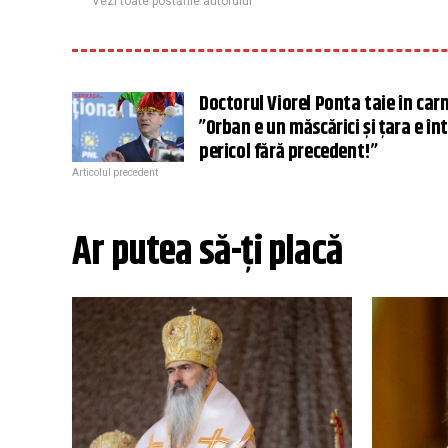
Vezi toate postările autorului
Doctorul Viorel Ponta taie în carn
”Orban e un măscărici și țara e în
pericol fără precedent!”
Articolul precedent
Ar putea să-ți placă