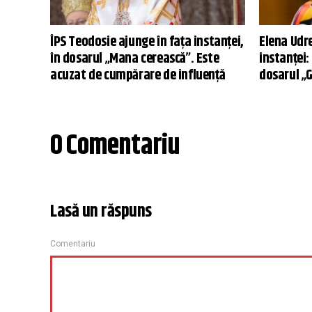
ÎPS Teodosie ajunge în fața instanței,
Elena Udre
în dosarul „Mana cerească”. Este
instanței:
acuzat de cumpărare de influență
dosarul „
0 Comentariu
Lasă un răspuns
Comentariu