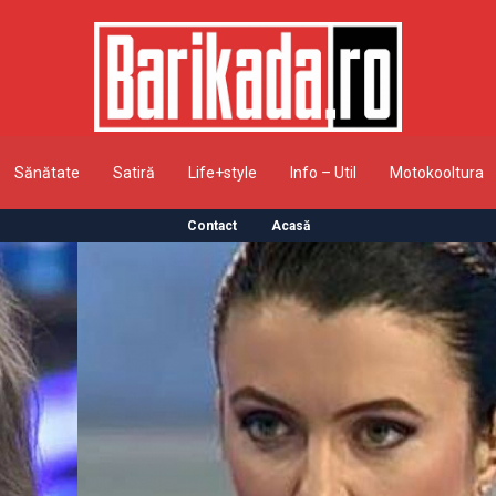
Sănătate
Satiră
Life+style
Info – Util
Motokooltura
Contact
Acasă