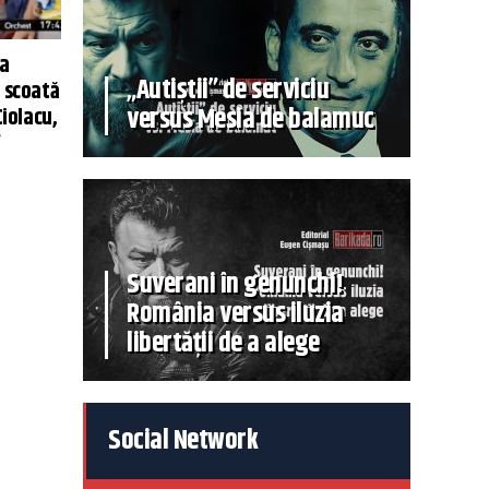
ia
„Autiștii” de serviciu
l scoată
versus Mesia de balamuc
Ciolacu,
”
Suverani în genunchi!
România versus iluzia
libertății de a alege
Social Network