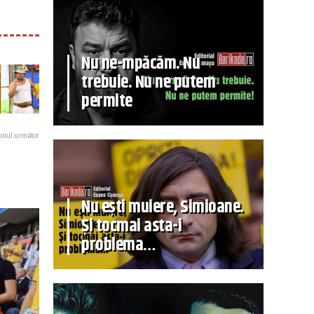
Nu ne-mpăcăm. Nu
trebuie. Nu ne putem
permite
colul următor
Nu ești muiere, Simioane.
Și tocmai asta-i
problema…