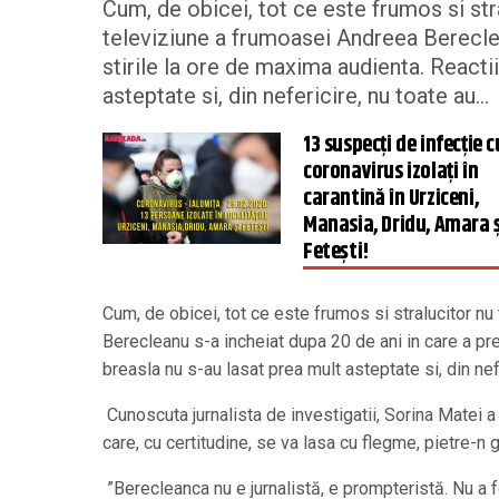
Cum, de obicei, tot ce este frumos si stra
televiziune a frumoasei Andreea Bereclea
stirile la ore de maxima audienta. Reactii
asteptate si, din nefericire, nu toate au...
13 suspecți de infecție c
coronavirus izolați în
carantină în Urziceni,
Manasia, Dridu, Amara ș
Fetești!
Cum, de obicei, tot ce este frumos si stralucitor nu
Berecleanu s-a incheiat dupa 20 de ani in care a pre
breasla nu s-au lasat prea mult asteptate si, din nef
Cunoscuta jurnalista de investigatii, Sorina Matei a
care, cu certitudine, se va lasa cu flegme, pietre-n
”Berecleanca nu e jurnalistă, e prompteristă. Nu a fos