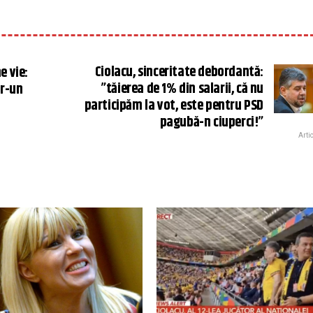
Ciolacu, sinceritate debordantă:
e vie:
”tăierea de 1% din salarii, că nu
tr-un
participăm la vot, este pentru PSD
pagubă-n ciuperci!”
Arti