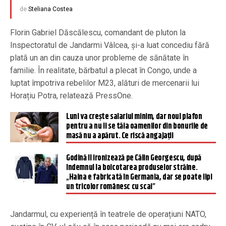
de
Steliana Costea
Florin Gabriel Dăscălescu, comandant de pluton la
Inspectoratul de Jandarmi Vâlcea, și-a luat concediu fără
plată un an din cauza unor probleme de sănătate în
familie. În realitate, bărbatul a plecat în Congo, unde a
luptat împotriva rebelilor M23, alături de mercenarii lui
Horațiu Potra, relatează PressOne.
Luni va crește salariul minim, dar noul plafon
pentru a nu li se tăia oamenilor din bonurile de
masă nu a apărut. Ce riscă angajații
Godină îl ironizează pe Călin Georgescu, după
îndemnul la boicotarea produselor străine.
„Haina e fabricată în Germania, dar se poate lipi
un tricolor românesc cu scai”
Jandarmul, cu experiență în teatrele de operațiuni NATO,