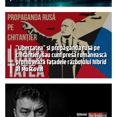
”Libertatea” și propaganda rusă pe
chitanțier, sau cum presa românească
promovează fațadele războiului hibrid
al Moscovei