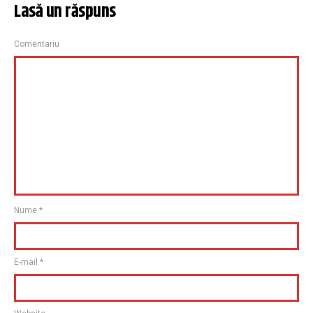
Lasă un răspuns
Comentariu
Nume
*
E-mail
*