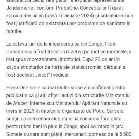
solicitat concediu fără plată”, a explicat reprezentantul
Jandarmeriei, conform PressOne. Concediul ar fi durat
aproximativ un an (până în ianuarie 2024) și solicitarea lui a
fost justificată de existența unor probleme de sănătate în
familie.
La câteva luni de la întoarcerea sa din Congo, Florin
Dăscălescu a fost trecut în rezervă pe motive medicale, a
mai spus reprezentantul instituției. După 20 de ani în
slujba structurilor de forță ale statului român, bărbatul a
fost declarat, „inapt” medical.
PressOne scrie că mai multe surse au confirmat pentru
publicație că și alți ofițeri activi din structurile Ministerului
de Afaceri Interne sau Ministerului Apărării Naționale au
mers în 2023 în misiunile organizate de Potra. Sursele
susțin că mercenarii aleg să își ia concediu fără plată
pentru niște bani în plus în Congo, apoi se întorc în țară.
Sumele cu care sunt plătiți mercenarii pornesc de la 5.500