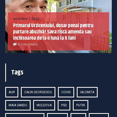
octombrie 7, 2023
Primarul Urziceniului, dosar penal pentru
purtare abuzivă! Sava riscă amenda sau
închisoarea de la o lună la 6 luni
0 Comentariu
Tags
AUR
CALIN GEORGESCU
COVID
IALOMITA
MAIA SANDU
MOLDOVA
PSD
PUTIN