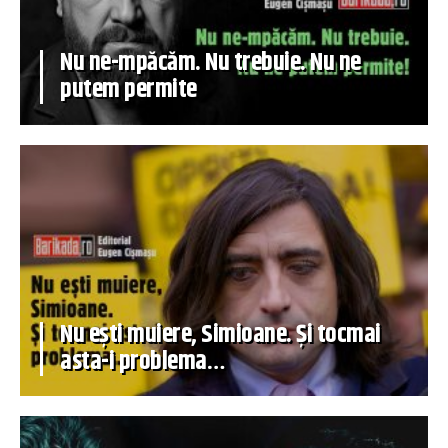
Nu ne-mpăcăm. Nu trebuie. Nu ne
putem permite
Nu ești muiere, Simioane. Și tocmai
asta-i problema…