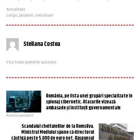
Actualitate
congo
,
jandarm
,
mercenari
Steliana Costea
Vezi toate postările autorului
România, pe lista unei grupări specializate în
spionaj cibernetic. Atacurile vizează
ambasade și instituții guvernamentale
Articolul precedent
Scandalul cheltuielilor de la Romsilva.
Ministrul Mediului spune că directorul
câștigă peste 5.000 de euro net. Răspunsul