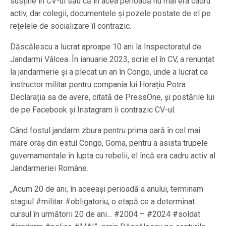
susține în CV-ul său că în acea perioadă nu mai era cadru
activ, dar colegii, documentele și pozele postate de el pe
rețelele de socializare îl contrazic.
Dăscălescu a lucrat aproape 10 ani la Inspectoratul de
Jandarmi Vâlcea. În ianuarie 2023, scrie el în CV, a renunțat
la jandarmerie și a plecat un an în Congo, unde a lucrat ca
instructor militar pentru compania lui Horațiu Potra.
Declarația sa de avere, citată de PressOne, și postările lui
de pe Facebook și Instagram îi contrazic CV-ul.
Când fostul jandarm zbura pentru prima oară în cel mai
mare oraș din estul Congo, Goma, pentru a asista trupele
guvernamentale în lupta cu rebelii, el încă era cadru activ al
Jandarmeriei Române.
„Acum 20 de ani, în aceeași perioadă a anului, terminam
stagiul #militar #obligatoriu, o etapă ce a determinat
cursul în următorii 20 de ani… #2004 – #2024 #soldat