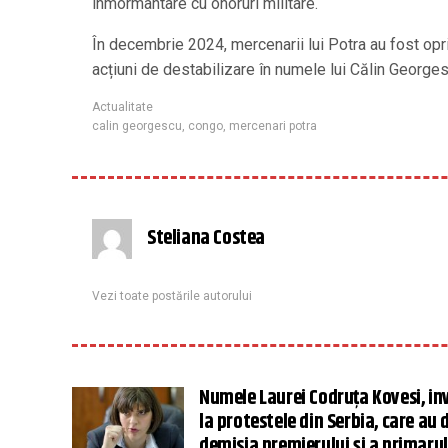
înmormântare cu onoruri militare.
În decembrie 2024, mercenarii lui Potra au fost opri
acțiuni de destabilizare în numele lui Călin George
Actualitate
calin georgescu
,
congo
,
mercenari potra
Steliana Costea
Vezi toate postările autorului
Numele Laurei Codruța Kovesi, in
la protestele din Serbia, care au 
demisia premierului și a primarul