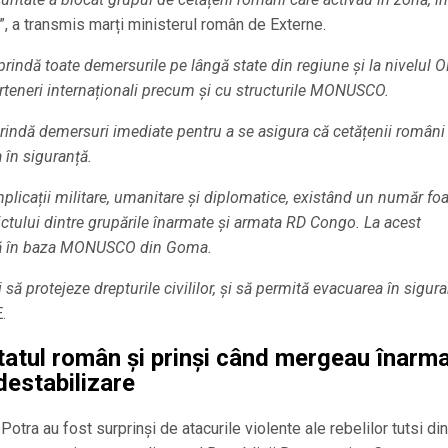
”, a transmis marți ministerul român de Externe.
eprindă toate demersurile pe lângă state din regiune și la nivelul 
teneri internaționali precum și cu structurile MONUSCO.
eprindă demersuri imediate pentru a se asigura că cetățenii români
 în siguranță.
plicații militare, umanitare și diplomatice, existând un număr foa
lictului dintre grupările înarmate și armata RD Congo. La acest
asă în baza MONUSCO din Goma.
 să protejeze drepturile civililor, și să permită evacuarea în sigur
.
statul român și prinși când mergeau înarma
destabilizare
tra au fost surprinși de atacurile violente ale rebelilor tutsi din