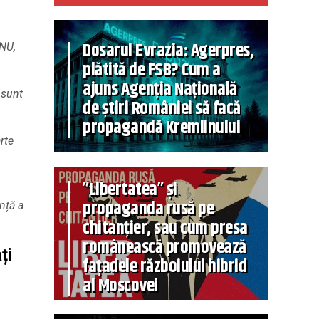
Dosarul Evrazia: Agerpres,
ONU,
plătită de FSB? Cum a
ajuns Agenția Națională
 sunt
de știri României să facă
propagandă Kremlinului
rte
”Libertatea” și
propaganda rusă pe
anță a
chitanțier, sau cum presa
românească promovează
ți
fațadele războiului hibrid
al Moscovei