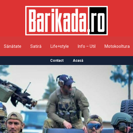
Sănătate
Satiră
Life+style
Info – Util
Motokooltura
Contact
Acasă