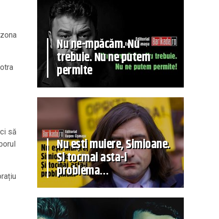
n zona
Nu ne-mpăcăm. Nu
trebuie. Nu ne putem
permite
otra
nci să
Nu ești muiere, Simioane.
borul
Și tocmai asta-i
problema…
rațiu