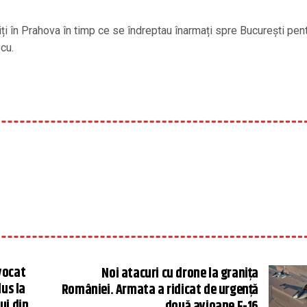
ți în Prahova în timp ce se îndreptau înarmați spre București pen
scu.
vocat
Noi atacuri cu drone la granița
dus la
României. Armata a ridicat de urgență
ui din
două avioane F-16