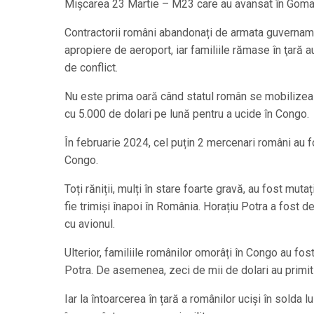
Mișcarea 23 Martie – M23 care au avansat în Goma 
Contractorii români abandonați de armata guvernament
apropiere de aeroport, iar familiile rămase în ţară a
de conflict.
Nu este prima oară când statul român se mobilizează 
cu 5.000 de dolari pe lună pentru a ucide în Congo.
În februarie 2024, cel puțin 2 mercenari români au fos
Congo.
Toți răniții, mulți în stare foarte gravă, au fost mutaț
fie trimiși înapoi în România. Horațiu Potra a fost 
cu avionul.
Ulterior, familiile românilor omorâți în Congo au f
Potra. De asemenea, zeci de mii de dolari au primit ș
Iar la întoarcerea în țară a românilor uciși în solda lu