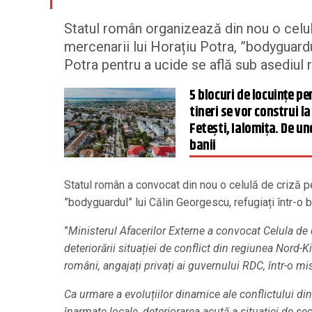
Statul român organizează din nou o celul
mercenarii lui Horațiu Potra, ”bodyguardu
Potra pentru a ucide se află sub asediul r
5 blocuri de locuinţe pe
tineri se vor construi la
Feteşti, Ialomița. De un
banii
Statul român a convocat din nou o celulă de criză pe
”bodyguardul” lui Călin Georgescu, refugiați într-o 
”
Ministerul Afacerilor Externe a convocat Celula de c
deteriorării situației de conflict din regiunea Nord
români, angajați privați ai guvernului RDC, într-o m
Ca urmare a evoluțiilor dinamice ale conflictului di
înarmate locale, deteriorarea acută a situației de se