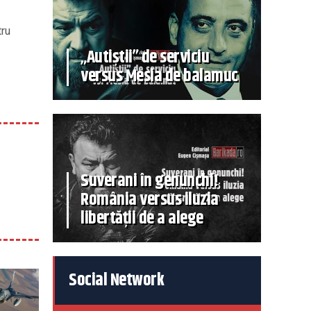
tru
„Autiștii” de serviciu
versus Mesia de balamuc
Suverani în genunchi!
România versus iluzia
libertății de a alege
Social Network