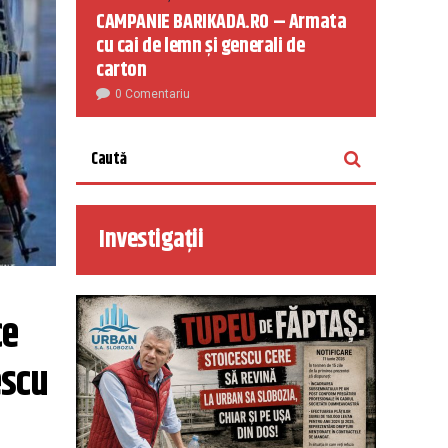
CAMPANIE BARIKADA.RO – Armata
cu cai de lemn și generali de
carton
0 Comentariu
Investigații
e 
escu