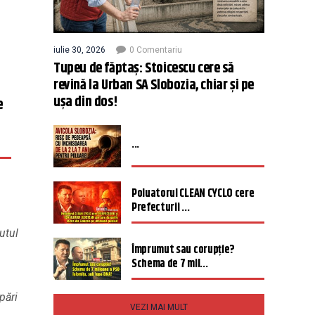
iulie 30, 2026
0 Comentariu
Tupeu de făptaș: Stoicescu cere să
revină la Urban SA Slobozia, chiar și pe
ușa din dos!
e
...
Poluatorul CLEAN CYCLO cere
Prefecturii ...
utul
Împrumut sau corupție?
Schema de 7 mil...
pări
VEZI MAI MULT