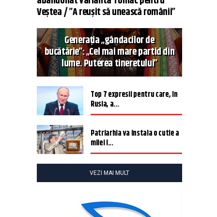
abandonat varianta Tomac pentru
Veștea / ”A reușit să unească românii”
Generația „gândacilor de
bucătărie”: „Cel mai mare partid din
lume. Puterea tineretului”
Top 7 expresii pentru care, în
Rusia, a...
Patriarhia va instala o cutie a
milei î...
VEZI MAI MULT