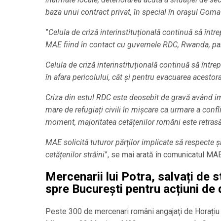
baza unui contract privat, în special în orașul Goma
”
Celula de criză interinstituțională continuă să într
MAE fiind în contact cu guvernele RDC, Rwanda, par
Celula de criză interinstituțională continuă să într
în afara pericolului, cât și pentru evacuarea acestora
Criza din estul RDC este deosebit de gravă având im
mare de refugiați civili în mișcare ca urmare a conf
moment, majoritatea cetățenilor români este retr
MAE solicită tuturor părților implicate să respecte și
cetățenilor străini
”, se mai arată în comunicatul MAE
Mercenarii lui Potra, salvați de 
spre București pentru acțiuni de 
Peste 300 de mercenari români angajaţi de Horațiu Po