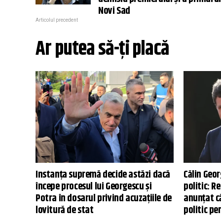
Novi Sad
Articolul precedent
Ar putea să-ți placă
Instanța supremă decide astăzi dacă
Călin Geor
începe procesul lui Georgescu și
politic: R
Potra în dosarul privind acuzațiile de
anunțat c
lovitură de stat
politic pe