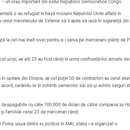
– un oraș important din estul Republicii Democratice Congo.
ală s-au refugiat în baza misiunii Națiunilor Unite aflată în
u cerut ministerului de Externe să îi ajute să iasă în siguranță di
la cel mai înalt nivel pentru a-i salva pe mercenarii plătiți de P
t uciși, iar alți 23 au fost răniți în urma confruntărilor armate din
i în spitale din Etiopia, iar cel puțin 50 de contractori au cerut atu
de acord, cerându-le în schimb oamenilor săi să-și achite singuri z
ost despăgubite cu câte 100.000 de dolari de către compania lui Ho
i familiile celor 23 de mercenari răniți.
i Potra, unuia dintre ei, polițist în MAI, statul i-a organizat o