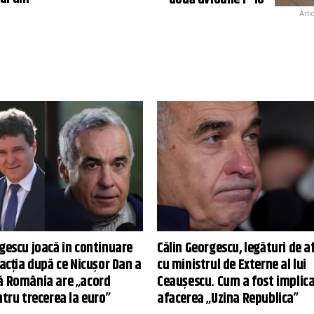
Arti
gescu joacă în continuare
Călin Georgescu, legături de a
eacția după ce Nicușor Dan a
cu ministrul de Externe al lui
ă România are „acord
Ceaușescu. Cum a fost implica
ntru trecerea la euro”
afacerea „Uzina Republica”