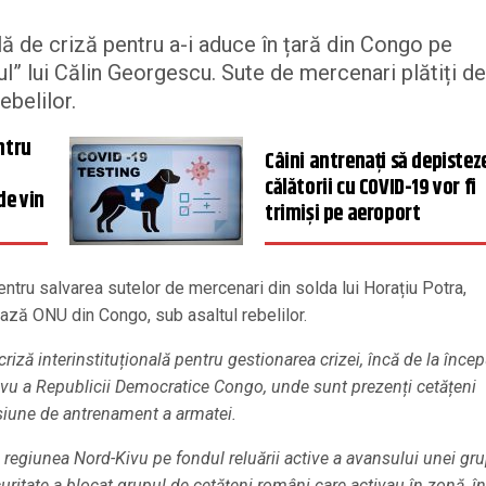
ă de criză pentru a-i aduce în țară din Congo pe
l” lui Călin Georgescu. Sute de mercenari plătiți de
ebelilor.
ntru
Câini antrenați să depistez
călătorii cu COVID-19 vor fi
de vin
trimiși pe aeroport
ntru salvarea sutelor de mercenari din solda lui Horațiu Potra,
bază ONU din Congo, sub asaltul rebelilor.
riză interinstituțională pentru gestionarea crizei, încă de la încep
-Kivu a Republicii Democratice Congo, unde sunt prezenți cetățeni
isiune de antrenament a armatei.
n regiunea Nord-Kivu pe fondul reluării active a avansului unei gru
curitate a blocat grupul de cetățeni români care activau în zonă, în