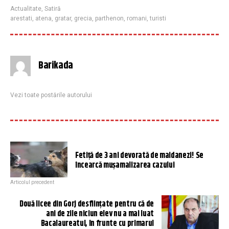
Actualitate
,
Satiră
arestati
,
atena
,
gratar
,
grecia
,
parthenon
,
romani
,
turisti
Barikada
Vezi toate postările autorului
Fetiță de 3 ani devorată de maidanezi! Se
încearcă mușamalizarea cazului
Articolul precedent
Două licee din Gorj desființate pentru că de
ani de zile niciun elev nu a mai luat
Bacalaureatul, în frunte cu primarul