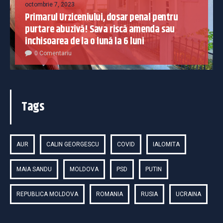
octombrie 7, 2023
Primarul Urziceniului, dosar penal pentru
purtare abuzivă! Sava riscă amenda sau
închisoarea de la o lună la 6 luni
0 Comentariu
Tags
AUR
CALIN GEORGESCU
COVID
IALOMITA
MAIA SANDU
MOLDOVA
PSD
PUTIN
REPUBLICA MOLDOVA
ROMANIA
RUSIA
UCRAINA