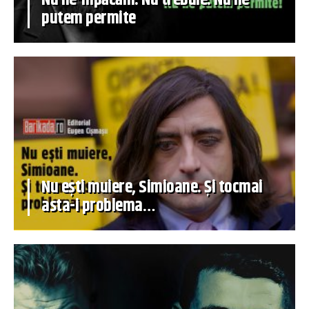
Nu ne-mpăcăm. Nu trebuie. Nu ne
putem permite
Nu ești muiere, Simioane. Și tocmai
asta-i problema…