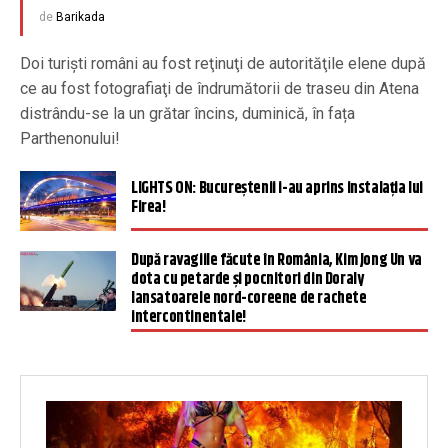
de
Barikada
Doi turişti români au fost reţinuţi de autorităţile elene după
ce au fost fotografiaţi de îndrumătorii de traseu din Atena
distrându-se la un grătar încins, duminică, în fața
Parthenonului!
LIGHTS ON: Bucureștenii i-au aprins instalația lui
Firea!
După ravagiile făcute în România, Kim Jong Un va
dota cu petarde și pocnitori din Doraly
lansatoarele nord-coreene de rachete
intercontinentale!