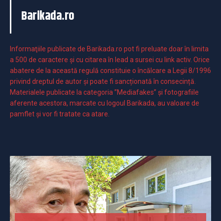
Barikada.ro
Informaţiile publicate de Barikada.ro pot fi preluate doar în limita
a 500 de caractere şi cu citarea în lead a sursei cu link activ. Orice
abatere de la această regulă constituie o încălcare a Legii 8/1996
privind dreptul de autor și poate fi sancționată în consecință.
Materialele publicate la categoria ”Mediafakes” și fotografiile
aferente acestora, marcate cu logoul Barikada, au valoare de
pamflet și vor fi tratate ca atare.