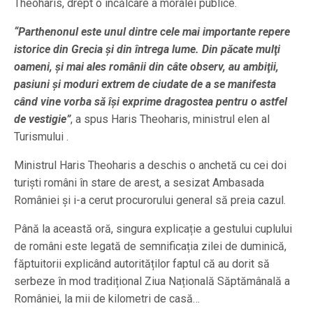
Theoharis, drept o încălcare a moralei publice.
“Parthenonul este unul dintre cele mai importante repere
istorice din Grecia și din întrega lume. Din păcate mulţi
oameni, și mai ales românii din câte observ, au ambiţii,
pasiuni și moduri extrem de ciudate de a se manifesta
când vine vorba să își exprime dragostea pentru o astfel
de vestigie”
, a spus Haris Theoharis, ministrul elen al
Turismului .
Ministrul Haris Theoharis a deschis o anchetă cu cei doi
turişti români în stare de arest, a sesizat Ambasada
României şi i-a cerut procurorului general să preia cazul.
Până la această oră, singura explicație a gestului cuplului
de români este legată de semnificația zilei de duminică,
făptuitorii explicând autorităților faptul că au dorit să
serbeze în mod tradițional Ziua Națională Săptămânală a
României, la mii de kilometri de casă…