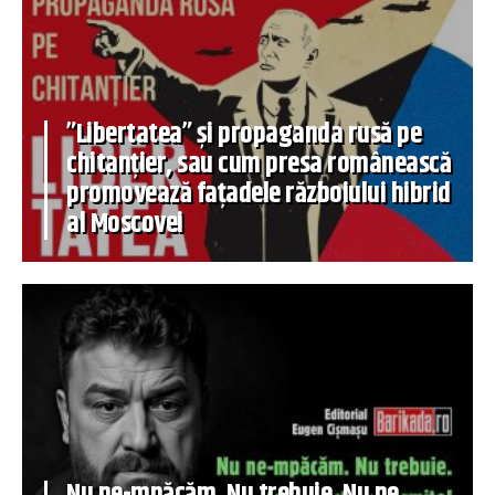
”Libertatea” și propaganda rusă pe
chitanțier, sau cum presa românească
promovează fațadele războiului hibrid
al Moscovei