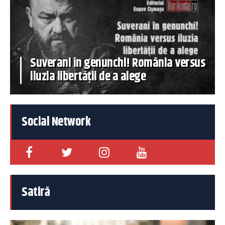
Suverani în genunchi! România versus
iluzia libertății de a alege
Social Network
Satiră