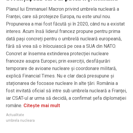
Planul lui Emmanuel Macron privind umbrela nucleară a
Franței, care să protejeze Europa, nu este unul nou.
Propunerea a mai fost făcută și în 2020, când nu a existat
interes. Acum însă liderul francez propune pentru prima
dată pași concreți pentru o umbrelă nucleară europeană,
fără să vrea să o înlocuiască pe cea a SUA din NATO.
Concret ar însemna extinderea protecției nucleare
franceze asupra Europei, prin exerciții, desfășurări
temporare de avioane nucleare și coordonare militară,
explică Financial Times. Nu e clar dacă presupune şi
staționarea de focoase nucleare în alte țări. România a
fost invitată oficial să intre sub umbrela nucleară a Franţei,
iar CSAT-ul ar urma să decidă, a confirmat şefa diplomaţiei
române.
Citește mai mult
Actualitate
umbrela nucleara