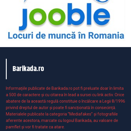
Barikada.ro
Informaţiile publicate de Barikada.ro pot fi preluate doar în limita
a 500 de caractere şi cu citarea în lead a sursei cu link activ. Orice
abatere de la această regulă constituie o încălcare a Legii 8/1996
privind dreptul de autor și poate fi sancționată în consecință.
Materialele publicate la categoria ”Mediafakes” și fotografiile
aferente acestora, marcate cu logoul Barikada, au valoare de
pamflet și vor fi tratate ca atare.