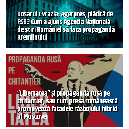
Dosarul Evrazia: Agerpres, plătită de
FSB? Cum a ajuns Agenția Națională
de știri României să facă propagandă
Kremlinului
”Libertatea” și propaganda rusă pe
chitanțier, sau cum presa românească
promovează fațadele războiului hibrid
al Moscovei