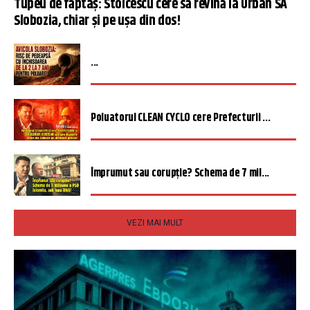
Tupeu de făptaș: Stoicescu cere să revină la Urban SA
Slobozia, chiar și pe ușa din dos!
...
Poluatorul CLEAN CYCLO cere Prefecturii ...
Împrumut sau corupție? Schema de 7 mil...
VEZI MAI MULT