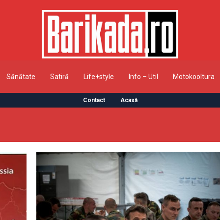
Sănătate
Satiră
Life+style
Info – Util
Motokooltura
Contact
Acasă