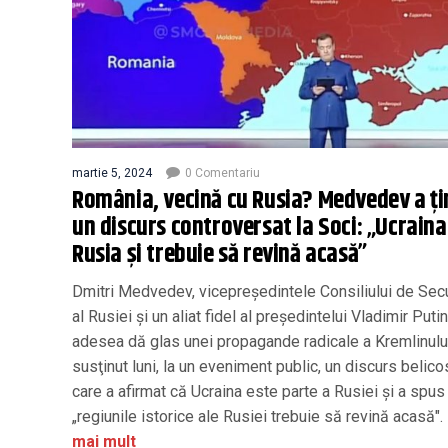
martie 5, 2024
0 Comentariu
România, vecină cu Rusia? Medvedev a ți
un discurs controversat la Soci: „Ucraina
Rusia şi trebuie să revină acasă”
Dmitri Medvedev, vicepreşedintele Consiliului de Secu
al Rusiei şi un aliat fidel al preşedintelui Vladimir Putin
adesea dă glas unei propagande radicale a Kremlinului
susţinut luni, la un eveniment public, un discurs belico
care a afirmat că Ucraina este parte a Rusiei şi a spus
„regiunile istorice ale Rusiei trebuie să revină acasă".
mai mult