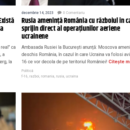
decembrie 14, 2023
0 Comentariu
Există
Rusia amenință România cu războiul în c
la
sprijin direct al operațiunilor aeriene
ucrainene
 real" ca
Ambasada Rusiei la București anunță: Moscova amen
, a
deschis România, în cazul în care Ucraina va folosi av
erg, la
16 ce vor decola de pe teritoriul României!
Citește m
Politică
f-16
,
razboi
,
romania
,
rusia
,
ucraina