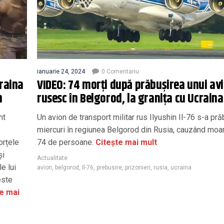
ianuarie 24, 2024
0 Comentariu
raina
VIDEO: 74 morți după prăbușirea unui av
n
rusesc în Belgorod, la granița cu Ucraina
nt
Un avion de transport militar rus Ilyushin Il-76 s-a pră
miercuri în regiunea Belgorod din Rusia, cauzând moa
orțele
74 de persoane.
Citește mai mult
și
Actualitate
e lui
avion
,
belgorod
,
Il-76
,
prebusire
,
prizonieri
,
rusia
,
ucraina
este
e mai