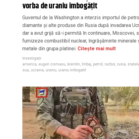
vorba de uraniu îmbogățit
Guvernul de la Washington a interzis importul de petro
diamante și alte produse din Rusia după invadarea Ucr
dar a avut grijă să-i permită în continuare, Moscovei, s
furnizeze combustibil nuclear, îngrășăminte minerale 
metale din grupa platinei.
Citește mai mult
Investigații
america
,
eugen cismasu
,
kremlin
,
lmbaj
,
petrol
,
razboi
,
rusia
,
statel
sua
,
ucraina
,
uraniu
,
uraniu imbogatit