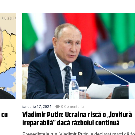
ianuarie 17, 2024
0 Comentariu
 cu
Vladimir Putin: Ucraina riscă o „lovitură
ireparabilă” dacă războiul continuă
Președintele rus, Vladimir Putin, a declarat marți că fo