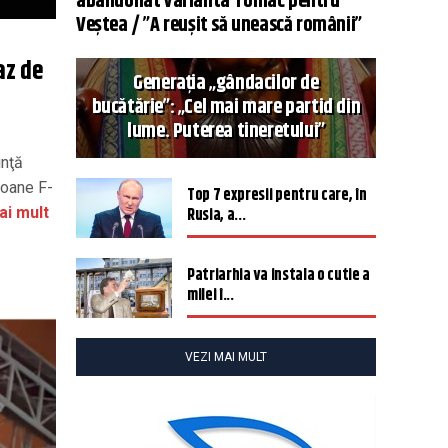
abandonat varianta Tomac pentru
Veștea / ”A reușit să unească românii”
az de
Generația „gândacilor de
bucătărie”: „Cel mai mare partid din
lume. Puterea tineretului”
inţă
ioane F-
Top 7 expresii pentru care, în
ai mult
Rusia, a...
Patriarhia va instala o cutie a
milei î...
VEZI MAI MULT