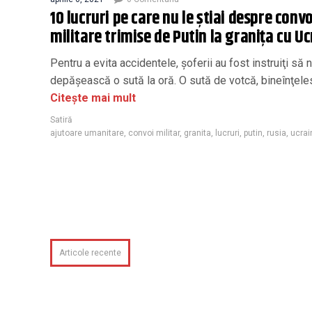
10 lucruri pe care nu le știai despre conv
militare trimise de Putin la granița cu U
Pentru a evita accidentele, şoferii au fost instruiţi să 
depăşească o sută la oră. O sută de votcă, bineînţele
Citește mai mult
Satiră
ajutoare umanitare
,
convoi militar
,
granita
,
lucruri
,
putin
,
rusia
,
ucrai
Articole recente