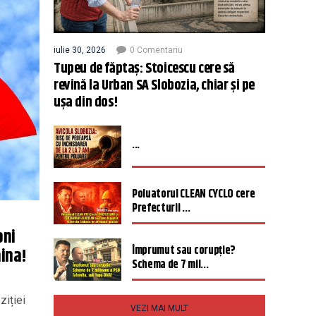
iulie 30, 2026
0 Comentariu
Tupeu de făptaș: Stoicescu cere să
revină la Urban SA Slobozia, chiar și pe
ușa din dos!
...
Poluatorul CLEAN CYCLO cere
Prefecturii ...
oni
Împrumut sau corupție?
aina!
Schema de 7 mil...
ziției
VEZI MAI MULT