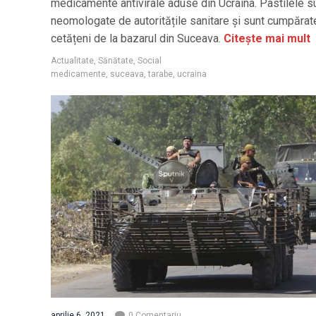
medicamente antivirale aduse din Ucraina. Pastilele s
neomologate de autoritățile sanitare și sunt cumpărat
cetățeni de la bazarul din Suceava.
Citește mai mult
Actualitate
,
Sănătate
,
Social
medicamente
,
suceava
,
tarabe
,
ucraina
aprilie 6, 2021
0 Comentariu