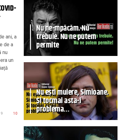
COVID-
–
Nu ne-mpăcăm. Nu
trebuie. Nu ne putem
e ani, a
permite
e de a
ă nu
 era un
iață
Nu ești muiere, Simioane.
Și tocmai asta-i
problema…
9
10