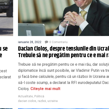
ianuarie 28, 2022
0 Comentariu
u se
Dacian Cioloș, despre tensiunile din Ucra
e
Trebuie să ne pregătim pentru ce e mai 
Trebuie să ne pregătim pentru ce e mai rău, dar soluți
diplomatice încă sunt posibile, iar Vladimir Putin va tr
acest
și facă bine calculele, pentru că un război în Ucraina a
eclarat
să-l coste scump, a declarat la RFI eurodeputatul Dac
Cioloș.
Citește mai mult
Actualitate
,
Politică
dacian ciolos
,
razboi
,
ucraina