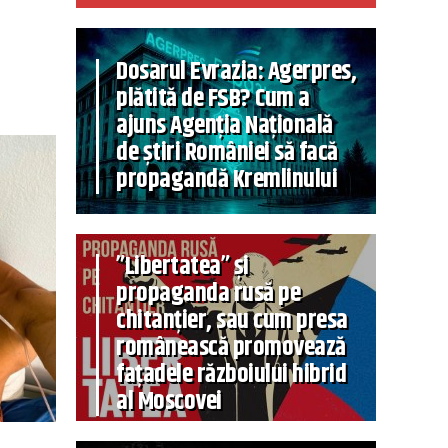
Dosarul Evrazia: Agerpres,
plătită de FSB? Cum a
ajuns Agenția Națională
de știri României să facă
propagandă Kremlinului
”Libertatea” și
propaganda rusă pe
chitanțier, sau cum presa
românească promovează
fațadele războiului hibrid
al Moscovei