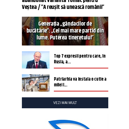
abandonat varianta Tomac pentru
Veștea / ”A reușit să unească românii”
Generația „gândacilor de
bucătărie”: „Cel mai mare partid din
lume. Puterea tineretului”
Top 7 expresii pentru care, în
Rusia, a...
Patriarhia va instala o cutie a
milei î...
VEZI MAI MULT