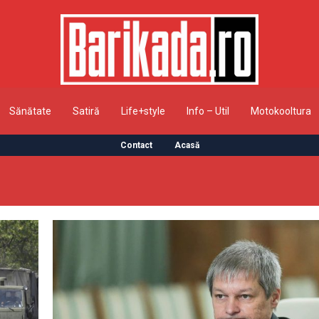
Sănătate
Satiră
Life+style
Info – Util
Motokooltura
Contact
Acasă