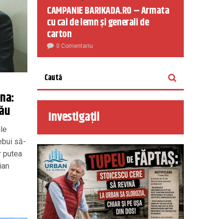
CAMPANIE BARIKADA.RO – Armata
cu cai de lemn și generali de
carton
0 Comentariu
ina:
rău
Investigații
ile
ebui să-
r putea
ian