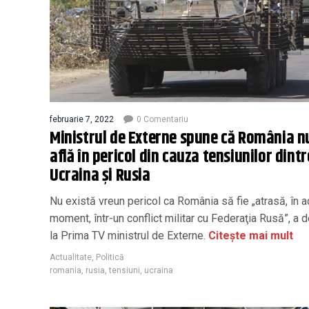
februarie 7, 2022
0 Comentariu
Ministrul de Externe spune că România n
află în pericol din cauza tensiunilor dintr
Ucraina și Rusia
Nu există vreun pericol ca România să fie „atrasă, în 
moment, într-un conflict militar cu Federaţia Rusă”, a d
la Prima TV ministrul de Externe.
Citește mai mult
Actualitate
,
Politică
romania
,
rusia
,
tensiuni
,
ucraina