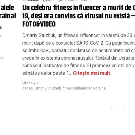
oaiele
Un celebru fitness influencer a murit de 
craina!
19, deși era convins că virusul nu există 
FOTO&VIDEO
nu
s.
Dmitriy Stuzhuk, un fitness influencer în vârstă de 33 d
murit după ce a contactat SARS-CoV-2. Cu puțin înaint
se îmbolnăvi, bărbatul declarase de nenumărate ori c
crede în existența coronavirusului. Tânărul din Ucraina
na
cunoscut instructor de fitness. El promova un stil de v
sănătos celor peste 1...
Citește mai mult
Life+style
deces
,
Dmitriy Stuzhuk
,
fitness influencer
,
ucraina
1
…