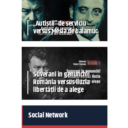
„Autiștii” de serviciu
versus Mesia de balamuc
Suverani în genunchi!
România versus iluzia
libertății de a alege
Social Network