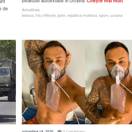
belaruse autoexilate în Ucraina.
Citește mai mult
unt
e de
Actualitate
belarus
,
fsb
,
infiltrare
,
putin
,
republica moldova
,
spioni
,
ucraina
octombrie 19, 2020
0 Comentariu