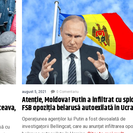
august 5, 2021
0 Comentariu
Atenție, Moldova! Putin a infiltrat cu spi
ceava,
FSB opoziția belarusă autoexilată în Ucr
Operațiunea agenților lui Putin a fost devoalată de
investigațorii Bellingcat, care au anunțat infiltrarea opo
să cu