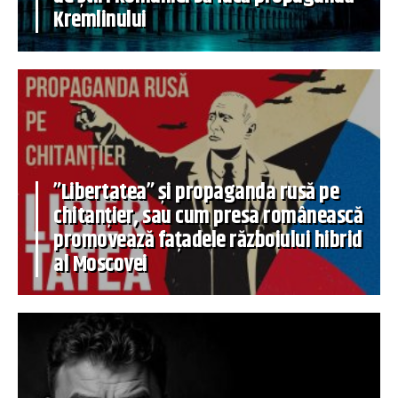
Kremlinului
”Libertatea” și propaganda rusă pe
chitanțier, sau cum presa românească
promovează fațadele războiului hibrid
al Moscovei