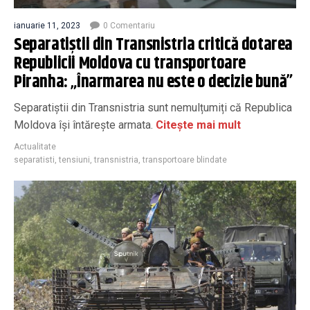
ianuarie 11, 2023
0 Comentariu
Separatiștii din Transnistria critică dotarea
Republicii Moldova cu transportoare
Piranha: „Înarmarea nu este o decizie bună”
Separatiștii din Transnistria sunt nemulțumiți că Republica
Moldova își întărește armata.
Citește mai mult
Actualitate
separatisti
,
tensiuni
,
transnistria
,
transportoare blindate