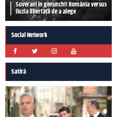
Suverani în genunchi! România versus
iluzia libertății de a alege
Social Network
Satiră