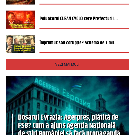
Poluatorul CLEAN CYCLO cere Prefecturii ...
Împrumut sau corupție? Schema de 7 mil...
VEZI MAI MULT
Dosarul Evrazia: Agerpres, plătită de
FSB? Cum a ajuns Agenția Națională
de știri României să facă propagandă