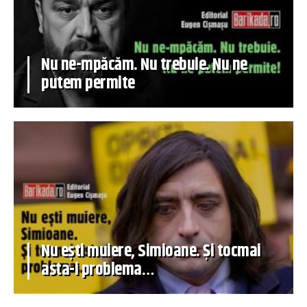
Nu ne-mpăcăm. Nu trebuie. Nu ne
putem permite
Nu ești muiere, Simioane. Și tocmai
asta-i problema…