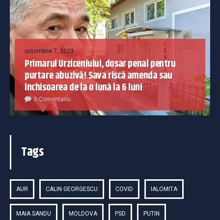
octombrie 7, 2023
Primarul Urziceniului, dosar penal pentru
purtare abuzivă! Sava riscă amenda sau
închisoarea de la o lună la 6 luni
0 Comentariu
Tags
AUR
CALIN GEORGESCU
COVID
IALOMITA
MAIA SANDU
MOLDOVA
PSD
PUTIN