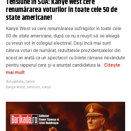
Tensiune în SUA: Kanye West cere
renumărarea voturilor în toate cele 50 de
state americane!
Kanye West va cere renumărarea sufragiilor în toate cele
50 de state americane, după ce nu a reușit să se aleagă
cu vreun vot în colegiul electoral. Deși încă mai sunt
câteva voturi de numărat, rezultatele prezidențialelor din
acest an arată ca un spectacol cu bilete rămase nevândute
pentru rapperul care și-a anunțat candidatura la...
Citește
mai mult
Actualitate
,
Satiră
Kanye West
,
tensiuni
,
voturi