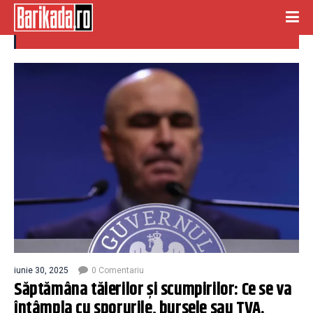
tv
iunie 30, 2025
0 Comentariu
Săptămâna tăierilor și scumpirilor: Ce se va
întâmpla cu sporurile, bursele sau TVA.