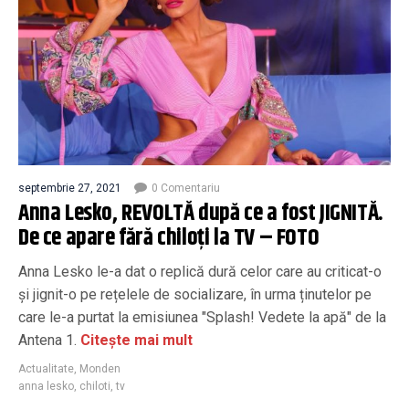
septembrie 27, 2021
0 Comentariu
Anna Lesko, REVOLTĂ după ce a fost JIGNITĂ.
De ce apare fără chiloți la TV – FOTO
Anna Lesko le-a dat o replică dură celor care au criticat-o
și jignit-o pe rețelele de socializare, în urma ținutelor pe
care le-a purtat la emisiunea "Splash! Vedete la apă" de la
Antena 1.
Citește mai mult
Actualitate
,
Monden
anna lesko
,
chiloti
,
tv