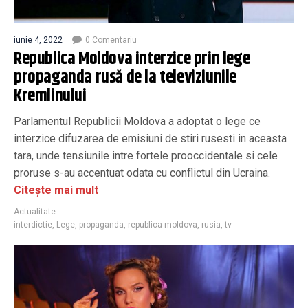
iunie 4, 2022
0 Comentariu
Republica Moldova interzice prin lege
propaganda rusă de la televiziunile
Kremlinului
Parlamentul Republicii Moldova a adoptat o lege ce
interzice difuzarea de emisiuni de stiri rusesti in aceasta
tara, unde tensiunile intre fortele prooccidentale si cele
proruse s-au accentuat odata cu conflictul din Ucraina.
Citește mai mult
Actualitate
interdictie
,
Lege
,
propaganda
,
republica moldova
,
rusia
,
tv