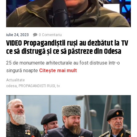
iulie 24, 2023
0 Comentariu
VIDEO Propagandiștii ruși au dezbătut la TV
ce să distrugă și ce să păstreze din Odesa
25 de monumente arhitecturale au fost distruse într-o
singură noapte
Citește mai mult
Actualitate
odesa
,
PROPAGANDISTI RUSI
,
tv