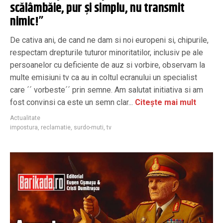
scălâmbăie, pur și simplu, nu transmit
nimic!”
De cativa ani, de cand ne dam si noi europeni si, chipurile,
respectam drepturile tuturor minoritatilor, inclusiv pe ale
persoanelor cu deficiente de auz si vorbire, observam la
multe emisiuni tv ca au in coltul ecranului un specialist
care ´´ vorbeste´´ prin semne. Am salutat initiativa si am
fost convinsi ca este un semn clar...
Citește mai mult
Actualitate
impostura
,
reclamatie
,
surdo-muti
,
tv