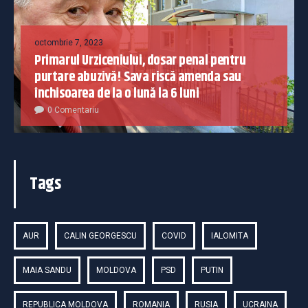
octombrie 7, 2023
Primarul Urziceniului, dosar penal pentru
purtare abuzivă! Sava riscă amenda sau
închisoarea de la o lună la 6 luni
0 Comentariu
Tags
AUR
CALIN GEORGESCU
COVID
IALOMITA
MAIA SANDU
MOLDOVA
PSD
PUTIN
REPUBLICA MOLDOVA
ROMANIA
RUSIA
UCRAINA