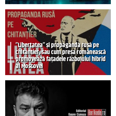
”Libertatea” și propaganda rusă pe
chitanțier, sau cum presa românească
promovează fațadele războiului hibrid
al Moscovei