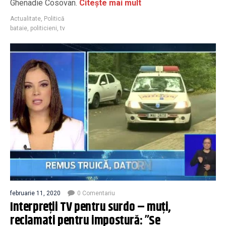
Ghenadie Cosovan.
Citește mai mult
Actualitate
,
Politică
bataie
,
politicieni
,
tv
februarie 11, 2020
0 Comentariu
Interpreții TV pentru surdo – muți,
reclamati pentru impostură: ”Se