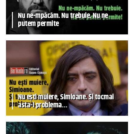
Nu ne-mpăcăm. Nu trebuie. Nu ne
putem permite
Nu ești muiere, Simioane. Și tocmai
asta-i problema…