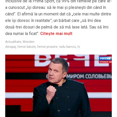
Inclusive de la Prima Sport, că 99% din femeile pe care le-
a cunoscut „își doreau: să le mai și plesnești din când în
când”. El afirmă la un moment dat că „cele mai multe dintre
ele își doresc în realitate”, un bărbat care „să îmi dea
două-trei dosuri de palmă de să mă lase lată. Sau să îmi
dea numai la ficat”.
Citește mai mult
Actualitate
,
Monden
derapaj
,
femei batute
,
femei proaste
,
radu banciu
,
tv