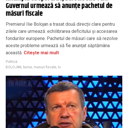
Guvernul urmează să anunțe pachetul de
măsuri fiscale
Premierul Ilie Bolojan a trasat două direcții clare pentru
zilele care urmează: echilibrarea deficitului și accesarea
fondurilor europene. Pachetul de măsuri care să rezolve
aceste probleme urmează să fie anunțat săptămâna
această.
Citește mai mult
Politică
BOLOJAN
,
burse
,
masuri fiscale
,
tv