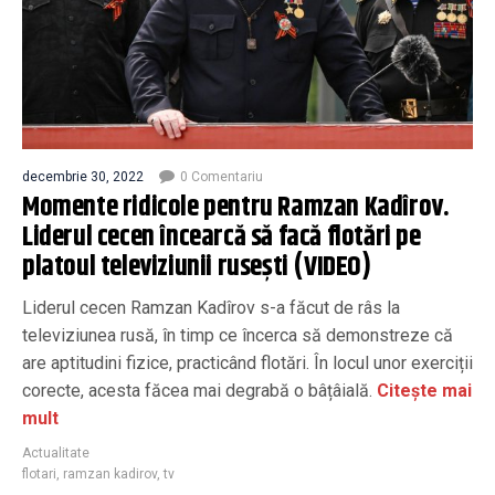
decembrie 30, 2022
0 Comentariu
Momente ridicole pentru Ramzan Kadîrov.
Liderul cecen încearcă să facă flotări pe
platoul televiziunii rusești (VIDEO)
Liderul cecen Ramzan Kadîrov s-a făcut de râs la
televiziunea rusă, în timp ce încerca să demonstreze că
are aptitudini fizice, practicând flotări. În locul unor exerciții
corecte, acesta făcea mai degrabă o bâțâială.
Citește mai
mult
Actualitate
flotari
,
ramzan kadirov
,
tv