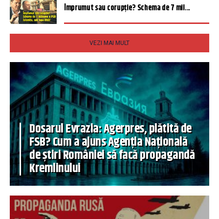
Împrumut sau corupție? Schema de 7 mil...
VEZI MAI MULT
Dosarul Evrazia: Agerpres, plătită de
FSB? Cum a ajuns Agenția Națională
de știri României să facă propagandă
Kremlinului