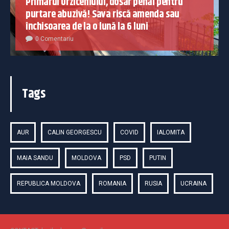
Primarul Urziceniului, dosar penal pentru
purtare abuzivă! Sava riscă amenda sau
închisoarea de la o lună la 6 luni
0 Comentariu
Tags
AUR
CALIN GEORGESCU
COVID
IALOMITA
MAIA SANDU
MOLDOVA
PSD
PUTIN
REPUBLICA MOLDOVA
ROMANIA
RUSIA
UCRAINA