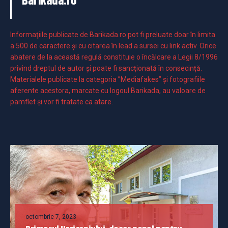
Barikada.ro
Informaţiile publicate de Barikada.ro pot fi preluate doar în limita
a 500 de caractere şi cu citarea în lead a sursei cu link activ. Orice
abatere de la această regulă constituie o încălcare a Legii 8/1996
privind dreptul de autor și poate fi sancționată în consecință.
Materialele publicate la categoria ”Mediafakes” și fotografiile
aferente acestora, marcate cu logoul Barikada, au valoare de
pamflet și vor fi tratate ca atare.
octombrie 7, 2023