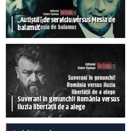
„Autiștii” de serviciu versus Mesia de
balamuc
Suverani în genunchi! România versus
iluzia libertății de a alege