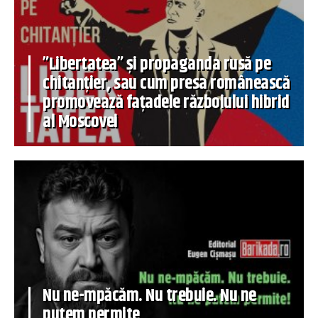
”Libertatea” și propaganda rusă pe
chitanțier, sau cum presa românească
promovează fațadele războiului hibrid
al Moscovei
Nu ne-mpăcăm. Nu trebuie. Nu ne
putem permite