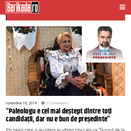
theodor paleologul
noiembrie 10, 2019
0 Comentariu
“Paleologu e cel mai deștept dintre toți
candidații, dar nu e bun de președinte”
Pe naivii care s-au plans in ultimii cinci ani ca “ficusul de la