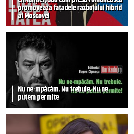
promovează fațadele războiului hibrid
al Moscovei
Nu ne-mpăcăm. Nu trebuie. Nu ne
putem permite