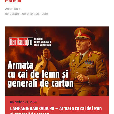
mai mult
Actualitate
cercetatori
,
coronavirus
,
teste
noiembrie 21, 2025
CAMPANIE BARIKADA.RO – Armata cu cai de lemn