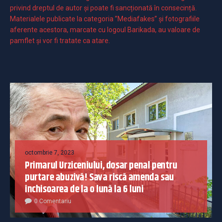
privind dreptul de autor și poate fi sancționată în consecință.
Materialele publicate la categoria ”Mediafakes” și fotografiile
aferente acestora, marcate cu logoul Barikada, au valoare de
pamflet și vor fi tratate ca atare.
octombrie 7, 2023
Primarul Urziceniului, dosar penal pentru
purtare abuzivă! Sava riscă amenda sau
închisoarea de la o lună la 6 luni
0 Comentariu