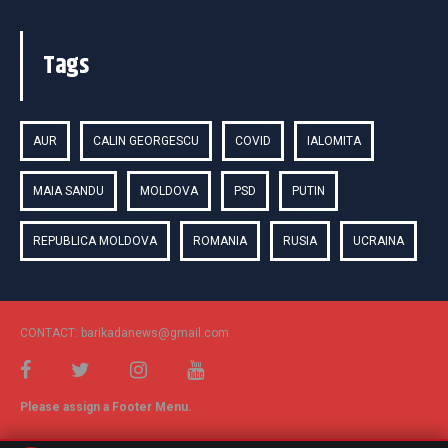
Tags
AUR
CALIN GEORGESCU
COVID
IALOMITA
MAIA SANDU
MOLDOVA
PSD
PUTIN
REPUBLICA MOLDOVA
ROMANIA
RUSIA
UCRAINA
CONTACT: barikadanews@gmail.com
Please assign a Footer Menu.