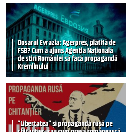
Dosarul Evrazia: Agerpres, plătită de
FSB? Cum a ajuns Agenția Națională
de știri României să facă propagandă
Kremlinului
”Libertatea” și propaganda rusă pe
chitanțier, sau cum presa românească