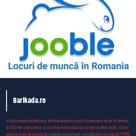
Barikada.ro
Informaţiile publicate de Barikada.ro pot fi preluate doar în limita
a 500 de caractere şi cu citarea în lead a sursei cu link activ. Orice
abatere de la această regulă constituie o încălcare a Legii 8/1996