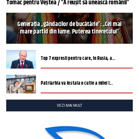
Tomac pentru Veștea / ”A reușit să unească românii”
Generația „gândacilor de bucătărie”: „Cel mai
mare partid din lume. Puterea tineretului”
Top 7 expresii pentru care, în Rusia, a...
Patriarhia va instala o cutie a milei î...
VEZI MAI MULT