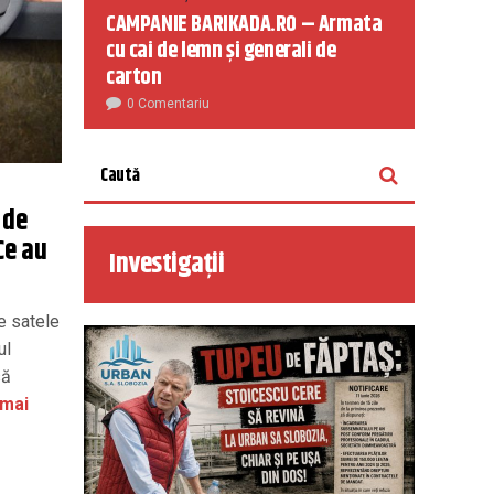
CAMPANIE BARIKADA.RO – Armata
cu cai de lemn și generali de
carton
0 Comentariu
 de
Ce au
Investigații
re satele
ul
să
 mai