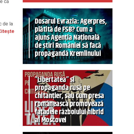
te că
Dosarul Evrazia: Agerpres,
c de la
plătită de FSB? Cum a
itește
ajuns Agenția Națională
de știri României să facă
propagandă Kremlinului
”Libertatea” și
propaganda rusă pe
chitanțier, sau cum presa
românească promovează
fațadele războiului hibrid
al Moscovei