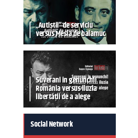
„Autiștii” de serviciu
versus Mesia de balamuc
Suverani în genunchi!
România versus iluzia
libertății de a alege
Social Network