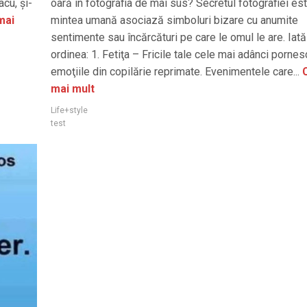
acu, și-
oară în fotografia de mai sus? Secretul fotografiei es
mai
mintea umană asociază simboluri bizare cu anumite
sentimente sau încărcături pe care le omul le are. Iată
ordinea: 1. Fetiţa – Fricile tale cele mai adânci pornes
emoţiile din copilărie reprimate. Evenimentele care...
C
mai mult
Life+style
test