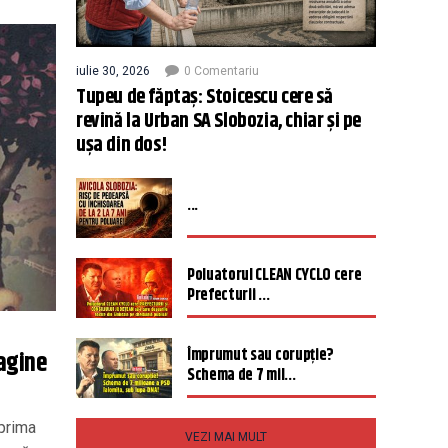
iulie 30, 2026
0 Comentariu
Tupeu de făptaș: Stoicescu cere să
revină la Urban SA Slobozia, chiar și pe
ușa din dos!
...
Poluatorul CLEAN CYCLO cere
Prefecturii ...
Împrumut sau corupție?
magine
Schema de 7 mil...
 prima
VEZI MAI MULT