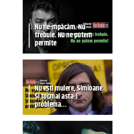
Nu ne-mpăcăm. Nu
trebuie. Nu ne putem
permite
Nu ești muiere, Simioane.
Și tocmai asta-i
problema…