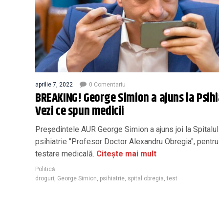
aprilie 7, 2022
0 Comentariu
BREAKING! George Simion a ajuns la Psihi
Vezi ce spun medicii
Preşedintele AUR George Simion a ajuns joi la Spitalu
psihiatrie "Profesor Doctor Alexandru Obregia", pentru
testare medicală.
Citește mai mult
Politică
droguri
,
George Simion
,
psihiatrie
,
spital obregia
,
test