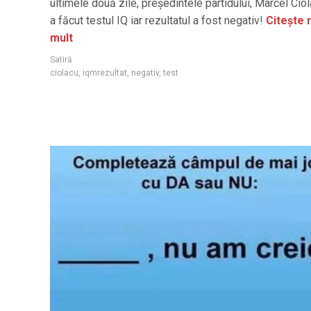
ultimele două zile, președintele partidului, Marcel Ciol
a făcut testul IQ iar rezultatul a fost negativ!
Citește 
mult
Satiră
ciolacu
,
iqmrezultat
,
negativ
,
test