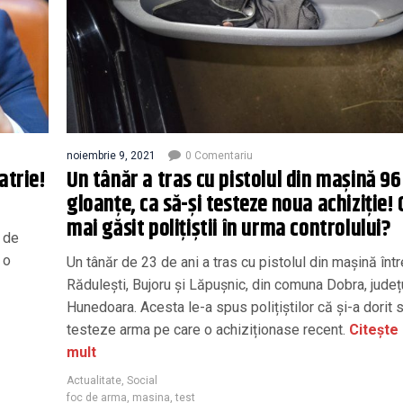
noiembrie 9, 2021
0 Comentariu
atrie!
Un tânăr a tras cu pistolul din mașină 96
gloanțe, ca să-și testeze noua achiziție! 
mai găsit polițiștii în urma controlului?
l de
 o
Un tânăr de 23 de ani a tras cu pistolul din mașină înt
Răduleşti, Bujoru şi Lăpuşnic, din comuna Dobra, județ
Hunedoara. Acesta le-a spus polițiștilor că și-a dorit 
testeze arma pe care o achiziționase recent.
Citește
mult
Actualitate
,
Social
foc de arma
,
masina
,
test