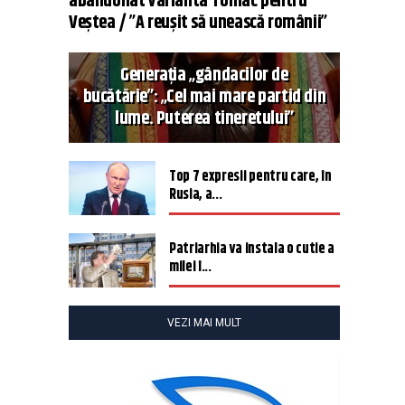
abandonat varianta Tomac pentru
Veștea / ”A reușit să unească românii”
Generația „gândacilor de
bucătărie”: „Cel mai mare partid din
lume. Puterea tineretului”
Top 7 expresii pentru care, în
Rusia, a...
Patriarhia va instala o cutie a
milei î...
VEZI MAI MULT