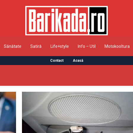
Sănătate
Satiră
Life+style
Info – Util
Motokooltura
Contact
Acasă