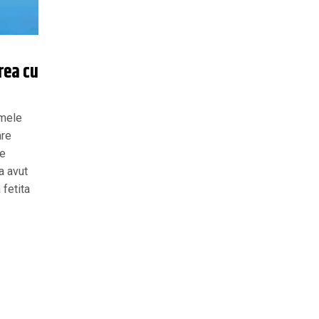
rea cu
imele
are
de
a avut
 fetita