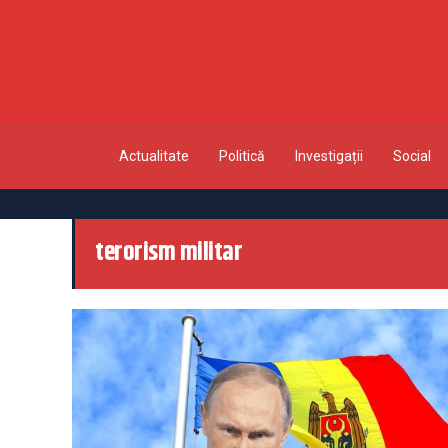
Actualitate
Politică
Investigații
Social
terorism militar