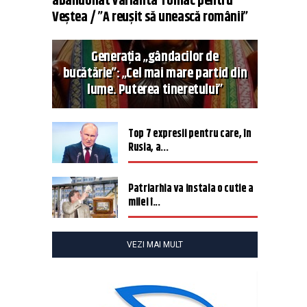
abandonat varianta Tomac pentru
Veștea / ”A reușit să unească românii”
Generația „gândacilor de
bucătărie”: „Cel mai mare partid din
lume. Puterea tineretului”
Top 7 expresii pentru care, în
Rusia, a...
Patriarhia va instala o cutie a
milei î...
VEZI MAI MULT