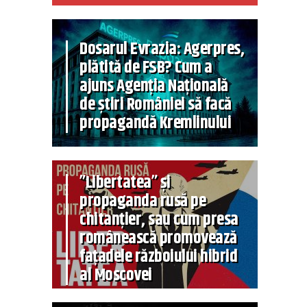
Dosarul Evrazia: Agerpres,
plătită de FSB? Cum a
ajuns Agenția Națională
de știri României să facă
propagandă Kremlinului
”Libertatea” și
propaganda rusă pe
chitanțier, sau cum presa
românească promovează
fațadele războiului hibrid
al Moscovei