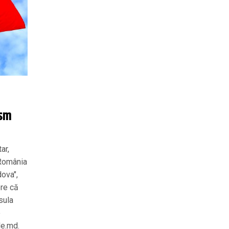
ism
ar,
 România
ova",
ere că
sula
e
de.md.