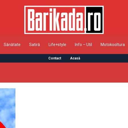
Sănătate
Satiră
Life+style
Info – Util
Motokooltura
Contact
Acasă