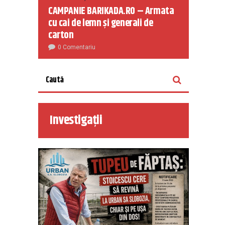
CAMPANIE BARIKADA.RO – Armata
cu cai de lemn și generali de
carton
0 Comentariu
Investigații