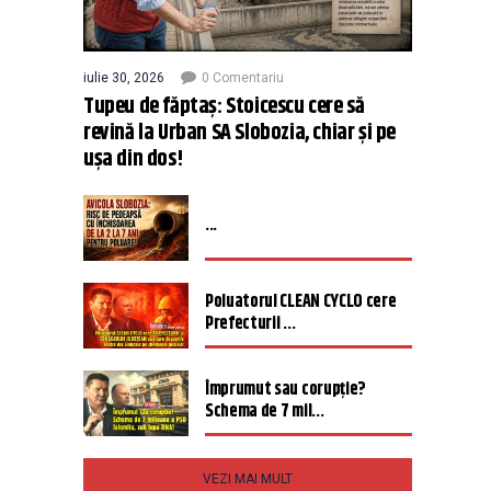
iulie 30, 2026
0 Comentariu
Tupeu de făptaș: Stoicescu cere să
revină la Urban SA Slobozia, chiar și pe
ușa din dos!
...
Poluatorul CLEAN CYCLO cere
Prefecturii ...
Împrumut sau corupție?
Schema de 7 mil...
VEZI MAI MULT