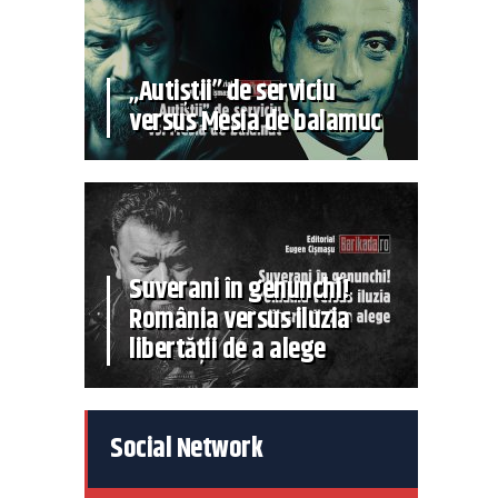
„Autiștii” de serviciu
versus Mesia de balamuc
Suverani în genunchi!
România versus iluzia
libertății de a alege
Social Network