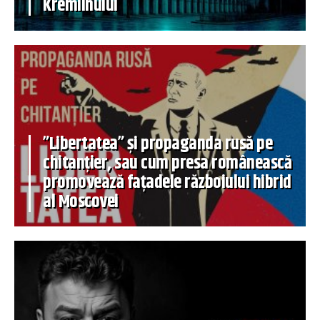
Kremlinului
”Libertatea” și propaganda rusă pe
chitanțier, sau cum presa românească
promovează fațadele războiului hibrid
al Moscovei