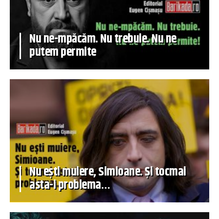
Nu ne-mpăcăm. Nu trebuie. Nu ne
putem permite
Nu ești muiere, Simioane. Și tocmai
asta-i problema…