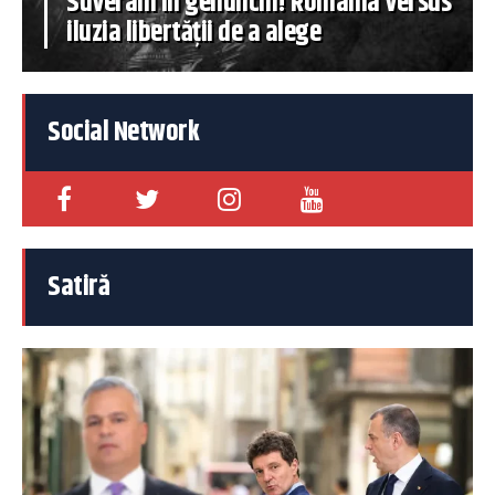
Suverani în genunchi! România versus
iluzia libertății de a alege
Social Network
Satiră