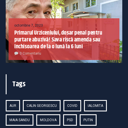
octombrie 7, 2023
Primarul Urziceniului, dosar penal pentru
purtare abuzivă! Sava riscă amenda sau
închisoarea de la o lună la 6 luni
0 Comentariu
Tags
AUR
CALIN GEORGESCU
COVID
IALOMITA
MAIA SANDU
MOLDOVA
PSD
PUTIN