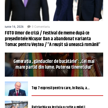
iunie 16, 2026
0 Comentariu
FOTO Umor de criză / Festival de meme după ce
președintele Nicușor Dan a abandonat varianta
Tomac pentru Veștea / ”A reușit să unească românii”
Generația „gândacilor de bucătărie”: „Cel mai
mare partid din lume. Puterea tineretului”
Top 7 expresii pentru care, în Rusia, a...
Patriarhia va instala o cutie a milei î...