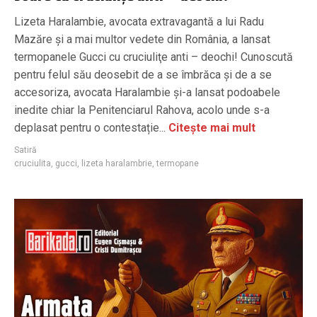
Lizeta Haralambie, avocata extravagantă a lui Radu
Mazăre și a mai multor vedete din România, a lansat
termopanele Gucci cu cruciuliţe anti – deochi! Cunoscută
pentru felul său deosebit de a se îmbrăca şi de a se
accesoriza, avocata Haralambie şi-a lansat podoabele
inedite chiar la Penitenciarul Rahova, acolo unde s-a
deplasat pentru o contestație...
Citește mai mult
Satiră
cruciulita
,
gucci
,
lizeta haralambrie
,
termopane