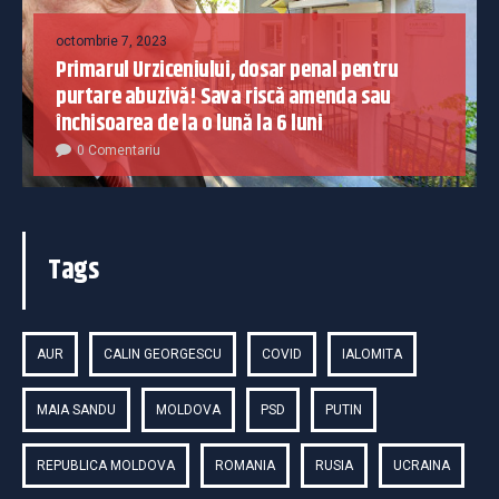
octombrie 7, 2023
Primarul Urziceniului, dosar penal pentru
purtare abuzivă! Sava riscă amenda sau
închisoarea de la o lună la 6 luni
0 Comentariu
Tags
AUR
CALIN GEORGESCU
COVID
IALOMITA
MAIA SANDU
MOLDOVA
PSD
PUTIN
REPUBLICA MOLDOVA
ROMANIA
RUSIA
UCRAINA