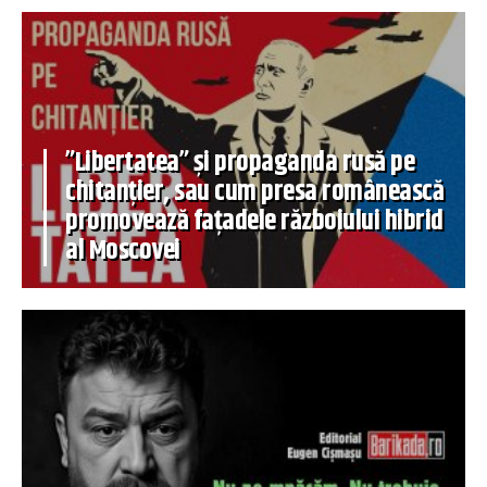
”Libertatea” și propaganda rusă pe
chitanțier, sau cum presa românească
promovează fațadele războiului hibrid
al Moscovei