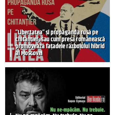
”Libertatea” și propaganda rusă pe
chitanțier, sau cum presa românească
promovează fațadele războiului hibrid
al Moscovei