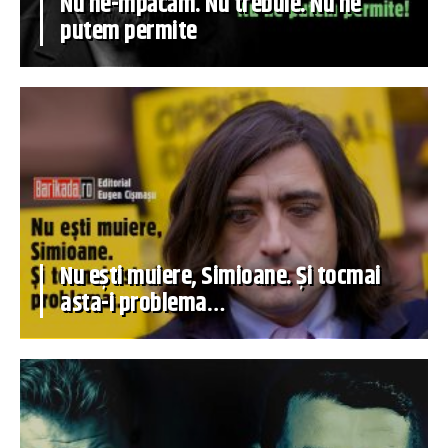
Nu ne-mpăcăm. Nu trebuie. Nu ne
putem permite
Nu ești muiere, Simioane. Și tocmai
asta-i problema…