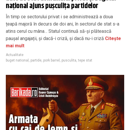
național ajuns pușculița partidelor
În timp ce sectorului privat i se administrează a doua
țeapă majoră în decurs de doi ani, în sectorul de stat s-a
atins cerul cu mâna… Statul continuă să-și plătească
paușal angajații, și dacă-i criză, și dacă nu-i criză
Citește
mai mult
Actualitate
buget national
,
partide
,
pork barrel
,
pusculita
,
tepe stat