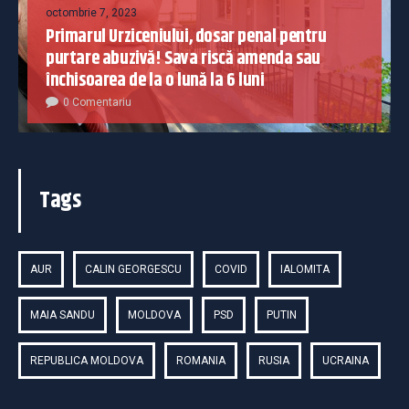
octombrie 7, 2023
Primarul Urziceniului, dosar penal pentru
purtare abuzivă! Sava riscă amenda sau
închisoarea de la o lună la 6 luni
0 Comentariu
Tags
AUR
CALIN GEORGESCU
COVID
IALOMITA
MAIA SANDU
MOLDOVA
PSD
PUTIN
REPUBLICA MOLDOVA
ROMANIA
RUSIA
UCRAINA