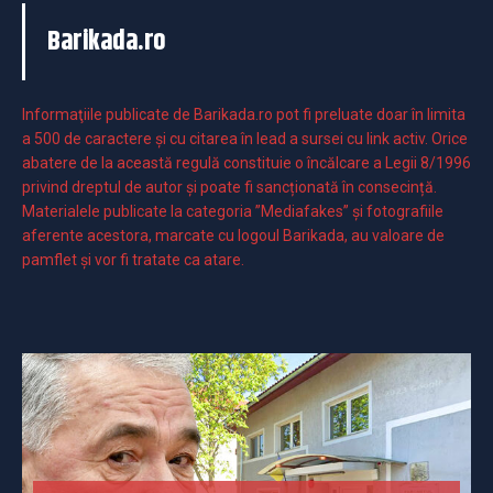
Barikada.ro
Informaţiile publicate de Barikada.ro pot fi preluate doar în limita
a 500 de caractere şi cu citarea în lead a sursei cu link activ. Orice
abatere de la această regulă constituie o încălcare a Legii 8/1996
privind dreptul de autor și poate fi sancționată în consecință.
Materialele publicate la categoria ”Mediafakes” și fotografiile
aferente acestora, marcate cu logoul Barikada, au valoare de
pamflet și vor fi tratate ca atare.