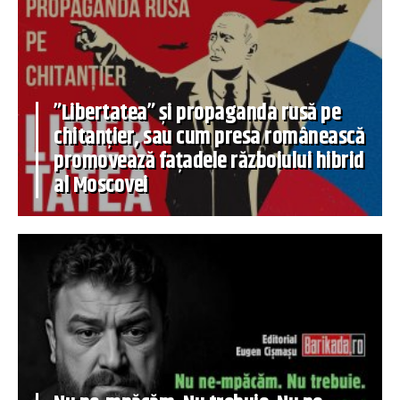
”Libertatea” și propaganda rusă pe
chitanțier, sau cum presa românească
promovează fațadele războiului hibrid
al Moscovei