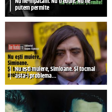
Nu ne-mpăcăm. Nu trebuie. Nu ne
putem permite
Nu ești muiere, Simioane. Și tocmai
asta-i problema…