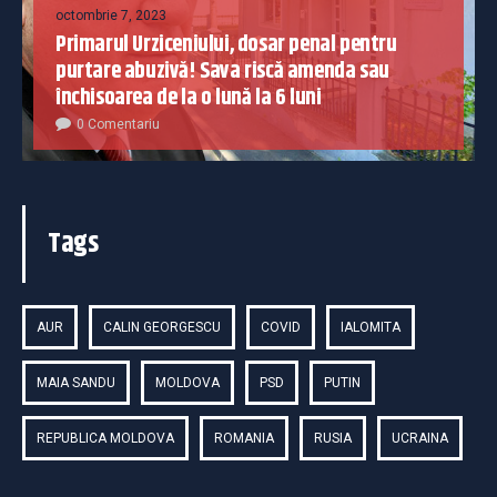
octombrie 7, 2023
Primarul Urziceniului, dosar penal pentru
purtare abuzivă! Sava riscă amenda sau
închisoarea de la o lună la 6 luni
0 Comentariu
Tags
AUR
CALIN GEORGESCU
COVID
IALOMITA
MAIA SANDU
MOLDOVA
PSD
PUTIN
REPUBLICA MOLDOVA
ROMANIA
RUSIA
UCRAINA