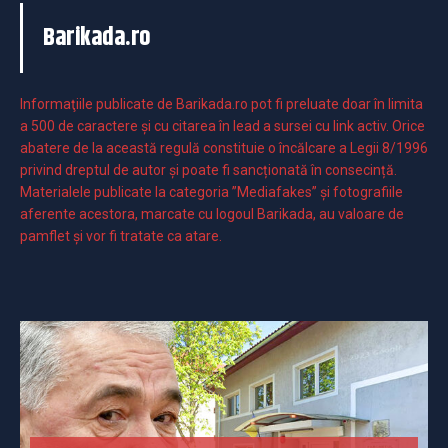
Barikada.ro
Informaţiile publicate de Barikada.ro pot fi preluate doar în limita
a 500 de caractere şi cu citarea în lead a sursei cu link activ. Orice
abatere de la această regulă constituie o încălcare a Legii 8/1996
privind dreptul de autor și poate fi sancționată în consecință.
Materialele publicate la categoria ”Mediafakes” și fotografiile
aferente acestora, marcate cu logoul Barikada, au valoare de
pamflet și vor fi tratate ca atare.