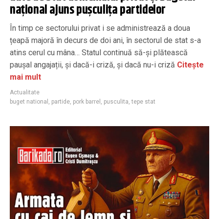
național ajuns pușculița partidelor
În timp ce sectorului privat i se administrează a doua
țeapă majoră în decurs de doi ani, în sectorul de stat s-a
atins cerul cu mâna… Statul continuă să-și plătească
paușal angajații, și dacă-i criză, și dacă nu-i criză
Citește
mai mult
Actualitate
buget national
,
partide
,
pork barrel
,
pusculita
,
tepe stat