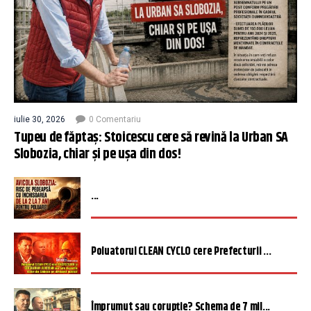
iulie 30, 2026
0 Comentariu
Tupeu de făptaș: Stoicescu cere să revină la Urban SA
Slobozia, chiar și pe ușa din dos!
...
Poluatorul CLEAN CYCLO cere Prefecturii ...
Împrumut sau corupție? Schema de 7 mil...