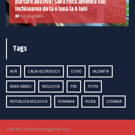
purtare abuzivă! Sava riscă amenda sau
închisoarea de la o lună la 6 luni
0 Comentariu
Tags
AUR
CALIN GEORGESCU
COVID
IALOMITA
MAIA SANDU
MOLDOVA
PSD
PUTIN
REPUBLICA MOLDOVA
ROMANIA
RUSIA
UCRAINA
CONTACT: barikadanews@gmail.com