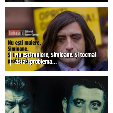
Nu ești muiere, Simioane. Și tocmai
asta-i problema…