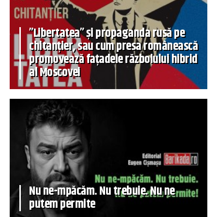
”Libertatea” și propaganda rusă pe
chitanțier, sau cum presa românească
promovează fațadele războiului hibrid
al Moscovei
Nu ne-mpăcăm. Nu trebuie. Nu ne
putem permite