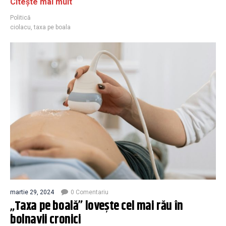
Citește mai mult
Politică
ciolacu
,
taxa pe boala
martie 29, 2024
0 Comentariu
„Taxa pe boală” loveşte cel mai rău în
bolnavii cronici