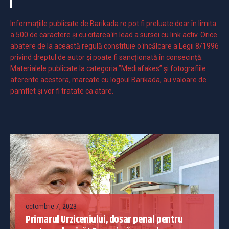
Informaţiile publicate de Barikada.ro pot fi preluate doar în limita
a 500 de caractere şi cu citarea în lead a sursei cu link activ. Orice
abatere de la această regulă constituie o încălcare a Legii 8/1996
privind dreptul de autor și poate fi sancționată în consecință.
Materialele publicate la categoria ”Mediafakes” și fotografiile
aferente acestora, marcate cu logoul Barikada, au valoare de
pamflet și vor fi tratate ca atare.
octombrie 7, 2023
Primarul Urziceniului, dosar penal pentru