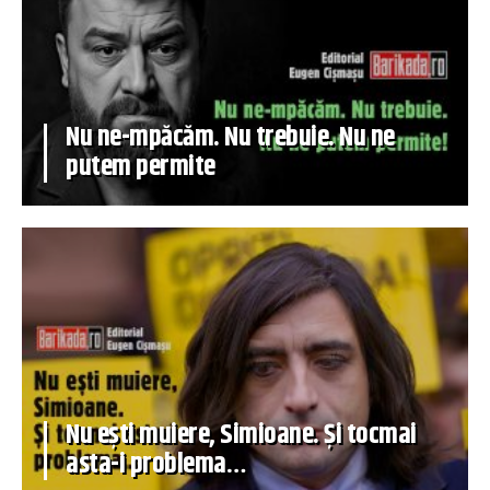
Nu ne-mpăcăm. Nu trebuie. Nu ne
putem permite
Nu ești muiere, Simioane. Și tocmai
asta-i problema…