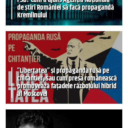
de știri României să facă propagandă
Kremlinului
”Libertatea” și propaganda rusă pe
chitanțier, sau cum presa românească
promovează fațadele războiului hibrid
al Moscovei