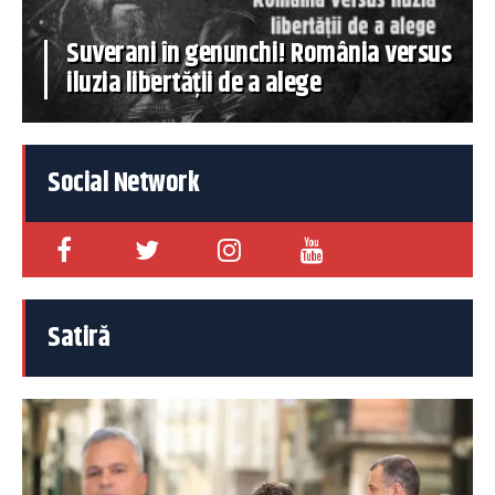
Suverani în genunchi! România versus
iluzia libertății de a alege
Social Network
Satiră