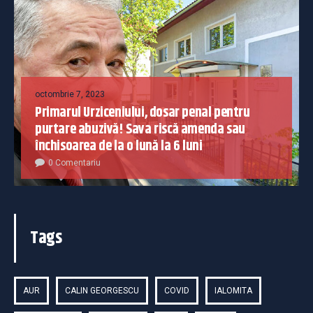
octombrie 7, 2023
Primarul Urziceniului, dosar penal pentru
purtare abuzivă! Sava riscă amenda sau
închisoarea de la o lună la 6 luni
0 Comentariu
Tags
AUR
CALIN GEORGESCU
COVID
IALOMITA