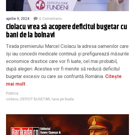
aprilie 9, 2024
0 Comentariu
Ciolacu vrea să acopere deficitul bugetar cu
bani de la bolnavi
Tirada premierului Marcel Ciolacu la adresa oamenilor care
își iau concedii medicale continuă și prefigurează măsurile
economice drastice care vor fi luate, cel mai probabil,
după alegeri. Acestea vor fi menite să reducă deficitul
bugetar excesiv cu care se confruntă România.
Citește
mai mult
Politică
ciolacu
,
DEFICIT BUGETAR
,
taxa pe boala