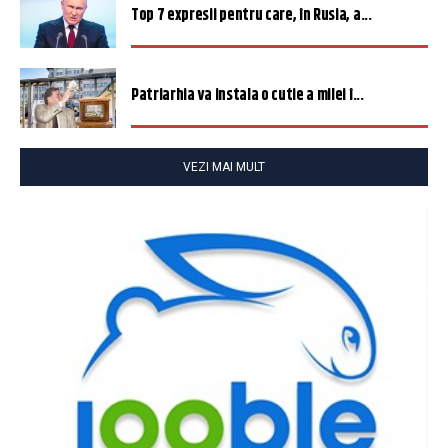
Top 7 expresii pentru care, în Rusia, a...
Patriarhia va instala o cutie a milei î...
VEZI MAI MULT