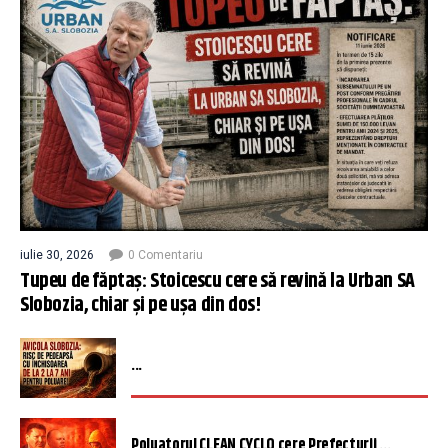
iulie 30, 2026
0 Comentariu
Tupeu de făptaș: Stoicescu cere să revină la Urban SA
Slobozia, chiar și pe ușa din dos!
...
Poluatorul CLEAN CYCLO cere Prefecturii ...