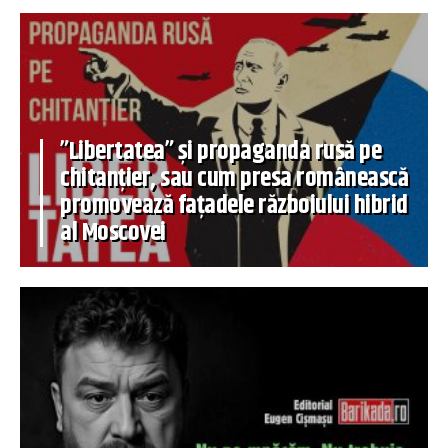
”Libertatea” și propaganda rusă pe
chitanțier, sau cum presa românească
promovează fațadele războiului hibrid
al Moscovei