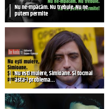
Nu ne-mpăcăm. Nu trebuie. Nu ne
putem permite
Nu ești muiere, Simioane. Și tocmai
asta-i problema…