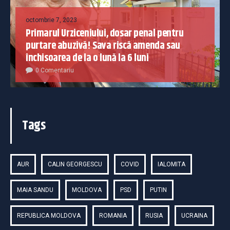
octombrie 7, 2023
Primarul Urziceniului, dosar penal pentru
purtare abuzivă! Sava riscă amenda sau
închisoarea de la o lună la 6 luni
0 Comentariu
Tags
AUR
CALIN GEORGESCU
COVID
IALOMITA
MAIA SANDU
MOLDOVA
PSD
PUTIN
REPUBLICA MOLDOVA
ROMANIA
RUSIA
UCRAINA