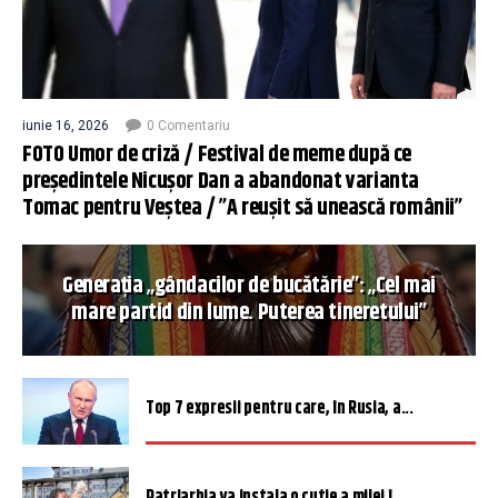
iunie 16, 2026
0 Comentariu
FOTO Umor de criză / Festival de meme după ce
președintele Nicușor Dan a abandonat varianta
Tomac pentru Veștea / ”A reușit să unească românii”
Generația „gândacilor de bucătărie”: „Cel mai
mare partid din lume. Puterea tineretului”
Top 7 expresii pentru care, în Rusia, a...
Patriarhia va instala o cutie a milei î...