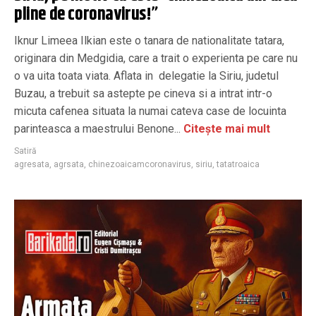
pline de coronavirus!”
Iknur Limeea Ilkian este o tanara de nationalitate tatara,
originara din Medgidia, care a trait o experienta pe care nu
o va uita toata viata. Aflata in delegatie la Siriu, judetul
Buzau, a trebuit sa astepte pe cineva si a intrat intr-o
micuta cafenea situata la numai cateva case de locuinta
parinteasca a maestrului Benone...
Citește mai mult
Satiră
agresata
,
agrsata
,
chinezoaicamcoronavirus
,
siriu
,
tatatroaica