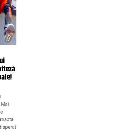
ui
viteză
oale!
l
 Mai.
pe
dreapta
disperat