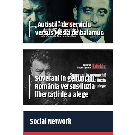
„Autiștii” de serviciu
versus Mesia de balamuc
Suverani în genunchi!
România versus iluzia
libertății de a alege
Social Network