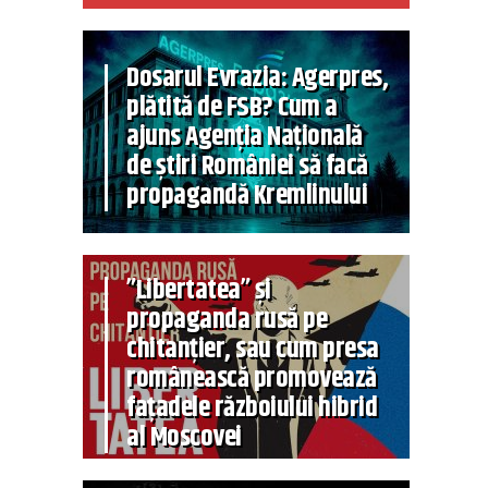
Dosarul Evrazia: Agerpres,
plătită de FSB? Cum a
ajuns Agenția Națională
de știri României să facă
propagandă Kremlinului
”Libertatea” și
propaganda rusă pe
chitanțier, sau cum presa
românească promovează
fațadele războiului hibrid
al Moscovei