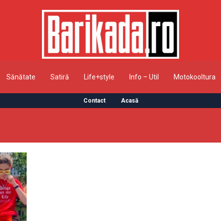
Sănătate
Satiră
Life+style
Info – Util
Motokooltura
Contact
Acasă