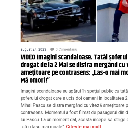
august 24, 2023
0 Comentariu
VIDEO Imagini scandaloase. Tatăl șoferul
drogat de la 2 Mai se distra mergând cu 
amețitoare pe contrasens: „Las-o mai m
Mă omori!”
Imagini scandaloase au apărut în spațiul public cu tată
șoferului drogat care a ucis doi oameni în localitatea 2
Mihai Pascu se distra mergând cu viteză amețitoare 
contrasens. Momentul a fost filmat de pasagerul din 
lui Pascu. La un moment dat, acesta începe să strige 
„să o lase mai moale”.
Citește mai mult