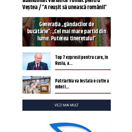
abandonat varianta Tomac pentru
Veștea / ”A reușit să unească românii”
Generația „gândacilor de
bucătărie”: „Cel mai mare partid din
lume. Puterea tineretului”
Top 7 expresii pentru care, în
Rusia, a...
Patriarhia va instala o cutie a
milei î...
VEZI MAI MULT