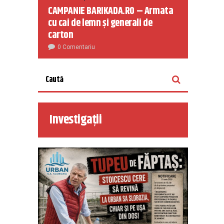
CAMPANIE BARIKADA.RO – Armata
cu cai de lemn și generali de
carton
0 Comentariu
Investigații