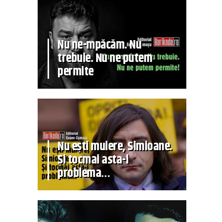
Nu ne-mpăcăm. Nu
trebuie. Nu ne putem
permite
Nu ești muiere, Simioane.
Și tocmai asta-i
problema…