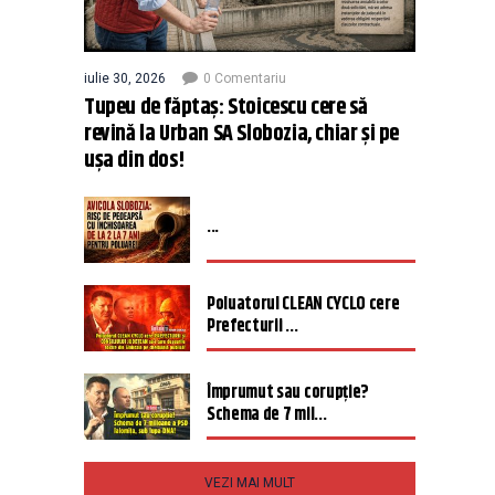
iulie 30, 2026
0 Comentariu
Tupeu de făptaș: Stoicescu cere să
revină la Urban SA Slobozia, chiar și pe
ușa din dos!
...
Poluatorul CLEAN CYCLO cere
Prefecturii ...
Împrumut sau corupție?
Schema de 7 mil...
VEZI MAI MULT