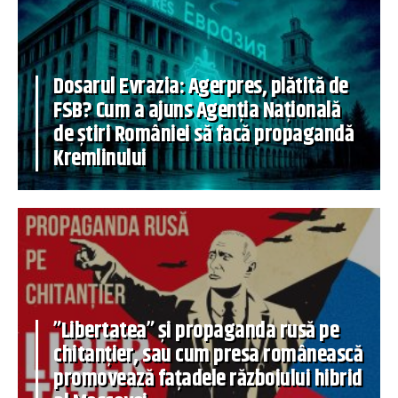
Dosarul Evrazia: Agerpres, plătită de
FSB? Cum a ajuns Agenția Națională
de știri României să facă propagandă
Kremlinului
”Libertatea” și propaganda rusă pe
chitanțier, sau cum presa românească
promovează fațadele războiului hibrid