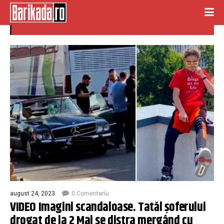
contrasens
august 24, 2023
0 Comentariu
VIDEO Imagini scandaloase. Tatăl șoferului
drogat de la 2 Mai se distra mergând cu