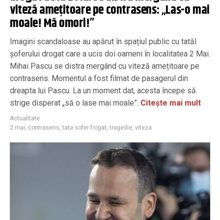
viteză amețitoare pe contrasens: „Las-o mai
moale! Mă omori!”
Imagini scandaloase au apărut în spațiul public cu tatăl
șoferului drogat care a ucis doi oameni în localitatea 2 Mai.
Mihai Pascu se distra mergând cu viteză amețitoare pe
contrasens. Momentul a fost filmat de pasagerul din
dreapta lui Pascu. La un moment dat, acesta începe să
strige disperat „să o lase mai moale”.
Citește mai mult
Actualitate
2 mai
,
contrasens
,
tata sofer frogat
,
tragedie
,
viteza