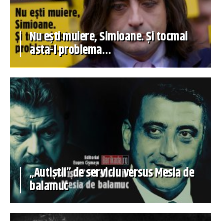
Nu ești muiere, Simioane. Și tocmai
asta-i problema…
„Autiștii” de serviciu versus Mesia de
balamuc