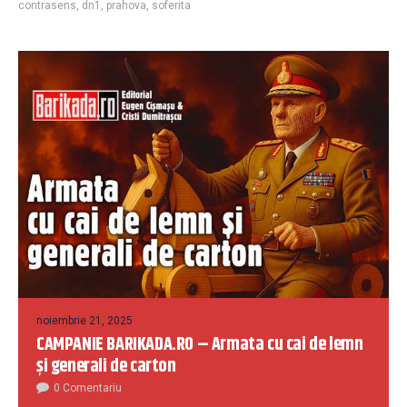
contrasens
,
dn1
,
prahova
,
soferita
noiembrie 21, 2025
CAMPANIE BARIKADA.RO – Armata cu cai de lemn
și generali de carton
0 Comentariu