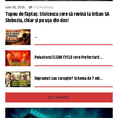
iulie 30, 2026
0 Comentariu
Tupeu de făptaș: Stoicescu cere să revină la Urban SA
Slobozia, chiar și pe ușa din dos!
...
Poluatorul CLEAN CYCLO cere Prefecturii ...
Împrumut sau corupție? Schema de 7 mil...
VEZI MAI MULT