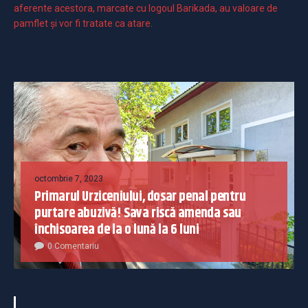
aferente acestora, marcate cu logoul Barikada, au valoare de
pamflet și vor fi tratate ca atare.
octombrie 7, 2023
Primarul Urziceniului, dosar penal pentru
purtare abuzivă! Sava riscă amenda sau
închisoarea de la o lună la 6 luni
0 Comentariu