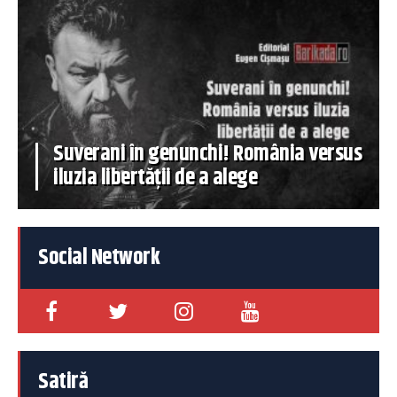
Suverani în genunchi! România versus
iluzia libertății de a alege
Social Network
Satiră