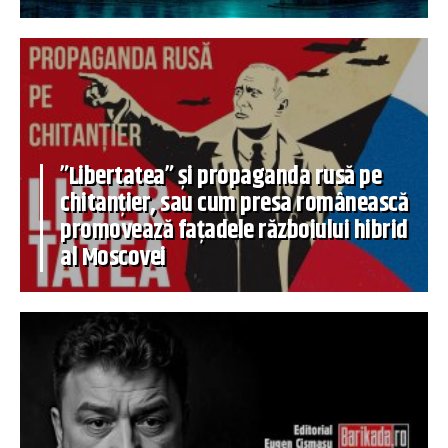
”Libertatea” și propaganda rusă pe
chitanțier, sau cum presa românească
promovează fațadele războiului hibrid
al Moscovei