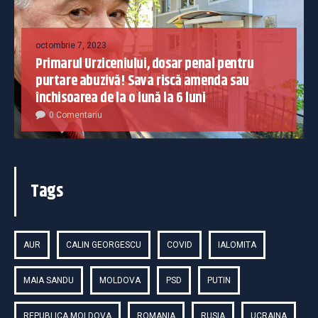
octombrie 7, 2023
Primarul Urziceniului, dosar penal pentru
purtare abuzivă! Sava riscă amenda sau
închisoarea de la o lună la 6 luni
0 Comentariu
Tags
AUR
CALIN GEORGESCU
COVID
IALOMITA
MAIA SANDU
MOLDOVA
PSD
PUTIN
REPUBLICA MOLDOVA
ROMANIA
RUSIA
UCRAINA