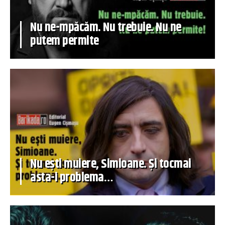
Nu ne-mpăcăm. Nu trebuie. Nu ne
putem permite
Nu ești muiere, Simioane. Și tocmai
asta-i problema…