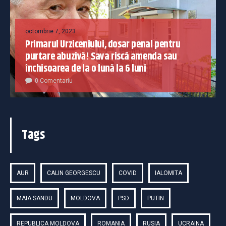
octombrie 7, 2023
Primarul Urziceniului, dosar penal pentru
purtare abuzivă! Sava riscă amenda sau
închisoarea de la o lună la 6 luni
0 Comentariu
Tags
AUR
CALIN GEORGESCU
COVID
IALOMITA
MAIA SANDU
MOLDOVA
PSD
PUTIN
REPUBLICA MOLDOVA
ROMANIA
RUSIA
UCRAINA