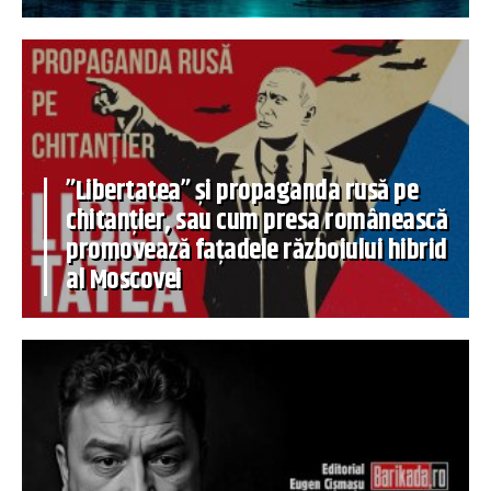
”Libertatea” și propaganda rusă pe
chitanțier, sau cum presa românească
promovează fațadele războiului hibrid
al Moscovei