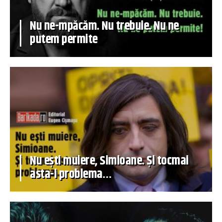
Nu ne-mpăcăm. Nu trebuie. Nu ne
putem permite
Nu ești muiere, Simioane. Și tocmai
asta-i problema…