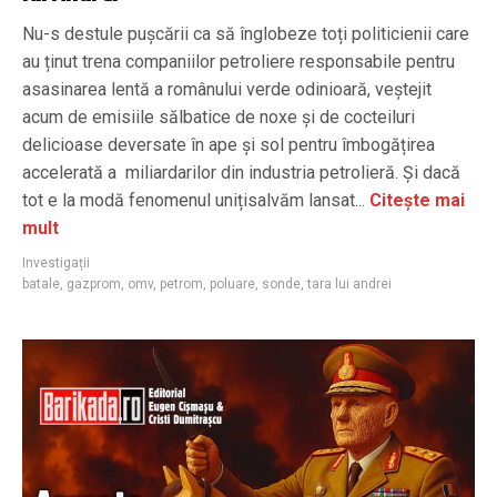
Nu-s destule pușcării ca să înglobeze toți politicienii care
au ținut trena companiilor petroliere responsabile pentru
asasinarea lentă a românului verde odinioară, veștejit
acum de emisiile sălbatice de noxe și de cocteiluri
delicioase deversate în ape și sol pentru îmbogățirea
accelerată a miliardarilor din industria petrolieră. Și dacă
tot e la modă fenomenul unițisalvăm lansat...
Citește mai
mult
Investigații
batale
,
gazprom
,
omv
,
petrom
,
poluare
,
sonde
,
tara lui andrei