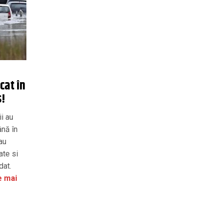
cat în
s!
i au
ână în
 au
ate si
dat.
e mai