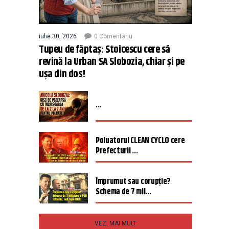
iulie 30, 2026
0 Comentariu
Tupeu de făptaș: Stoicescu cere să
revină la Urban SA Slobozia, chiar și pe
ușa din dos!
...
Poluatorul CLEAN CYCLO cere
Prefecturii ...
Împrumut sau corupție?
Schema de 7 mil...
VEZI MAI MULT