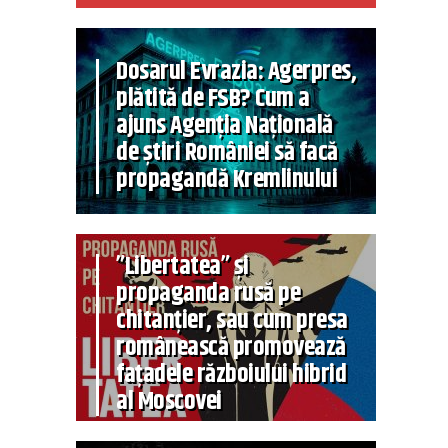
Dosarul Evrazia: Agerpres,
plătită de FSB? Cum a
ajuns Agenția Națională
de știri României să facă
propagandă Kremlinului
”Libertatea” și
propaganda rusă pe
chitanțier, sau cum presa
românească promovează
fațadele războiului hibrid
al Moscovei