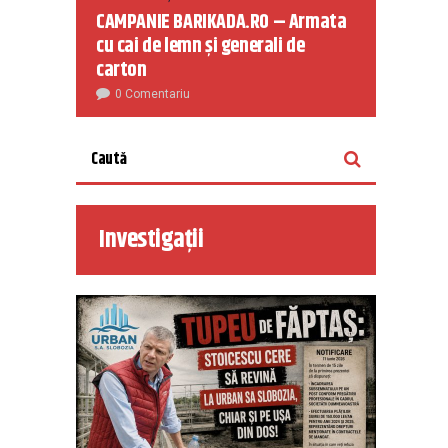
CAMPANIE BARIKADA.RO – Armata
cu cai de lemn și generali de
carton
0 Comentariu
Investigații