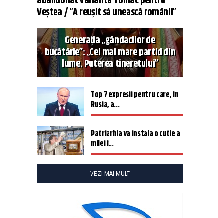
abandonat varianta Tomac pentru
Veștea / ”A reușit să unească românii”
Generația „gândacilor de
bucătărie”: „Cel mai mare partid din
lume. Puterea tineretului”
Top 7 expresii pentru care, în
Rusia, a...
Patriarhia va instala o cutie a
milei î...
VEZI MAI MULT