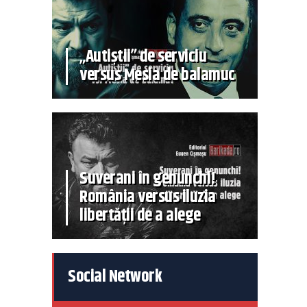
„Autiștii” de serviciu
versus Mesia de balamuc
Suverani în genunchi!
România versus iluzia
libertății de a alege
Social Network