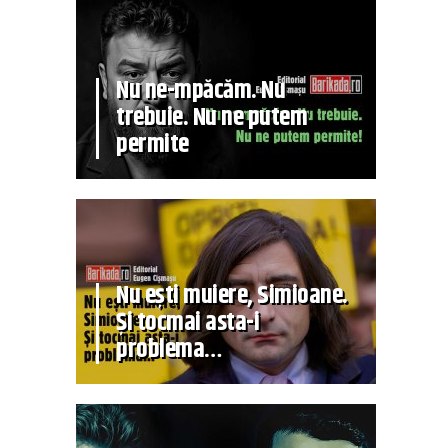
Nu ne-mpăcăm. Nu
trebuie. Nu ne putem
permite
Nu ești muiere, Simioane.
Și tocmai asta-i
problema…