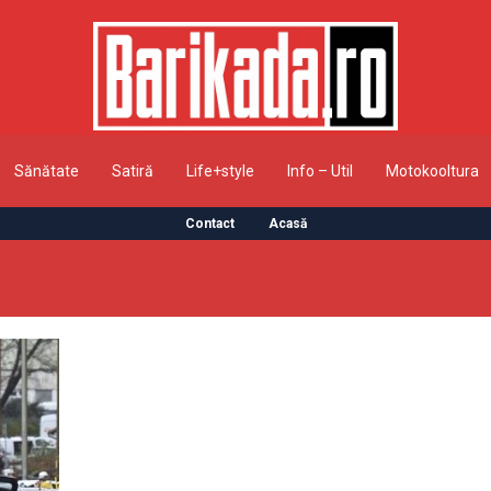
Sănătate
Satiră
Life+style
Info – Util
Motokooltura
Contact
Acasă