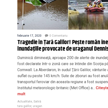
februarie 17, 2020
0 Comentariu
Tragedie în Țară Galilor! Pește român îne
inundațiile provocate de uraganul Denni
Duminică dimineaţă, aproape 200 de alerte de inundaţi
fost declarate într-o zonă care se întinde din Scoţia p
Cornwall. La Aberdaron, în sudul Ţării Galilor, vânturile
suflat cu peste 145 km/h. Sute de zboruri au fost anul
transportul feroviar din aceasta regiune a fost suspen
Institutul meteorologic britanic (Met Office) a...
Citeșt
mult
Actualitate
,
Satiră
tara galilor
,
uragan