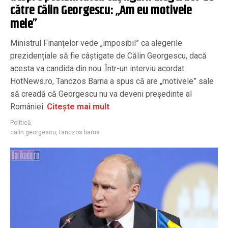
către Călin Georgescu: „Am eu motivele
mele”
Ministrul Finanțelor vede „imposibil” ca alegerile
prezidențiale să fie câștigate de Călin Georgescu, dacă
acesta va candida din nou. Într-un interviu acordat
HotNews.ro, Tanczos Barna a spus că are „motivele” sale
să creadă că Georgescu nu va deveni președinte al
României.
Citește mai mult
Politică
calin georgescu
,
tanczos barna