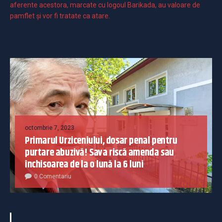
aferente acestora, marcate cu logoul Barikada, au valoare de
pamflet și vor fi tratate ca atare.
octombrie 7, 2023
Primarul Urziceniului, dosar penal pentru
purtare abuzivă! Sava riscă amenda sau
închisoarea de la o lună la 6 luni
0 Comentariu