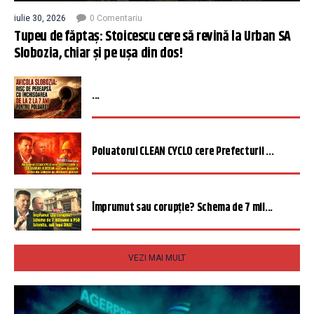
iulie 30, 2026
0 Comentariu
Tupeu de făptaș: Stoicescu cere să revină la Urban SA
Slobozia, chiar și pe ușa din dos!
...
Poluatorul CLEAN CYCLO cere Prefecturii ...
Împrumut sau corupție? Schema de 7 mil...
VEZI MAI MULT