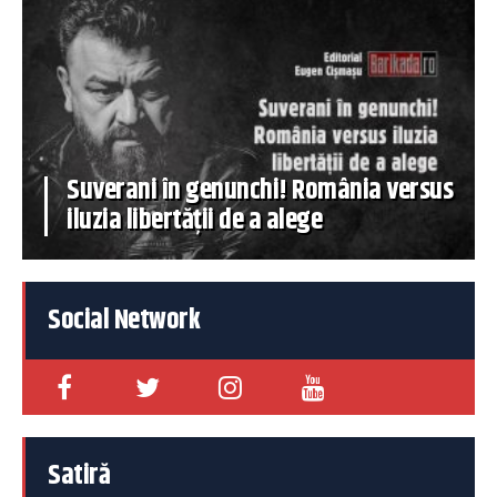
Suverani în genunchi! România versus
iluzia libertății de a alege
Social Network
Satiră