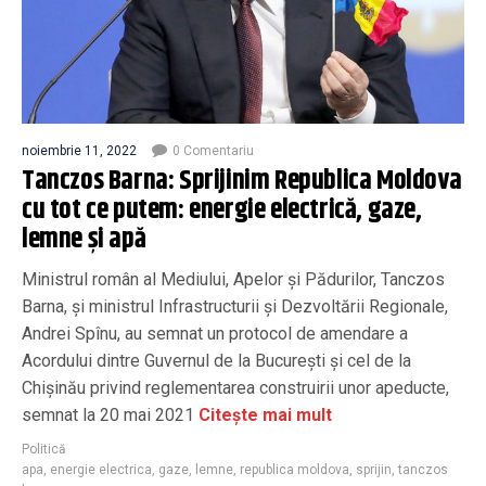
noiembrie 11, 2022
0 Comentariu
Tanczos Barna: Sprijinim Republica Moldova
cu tot ce putem: energie electrică, gaze,
lemne și apă
Ministrul român al Mediului, Apelor şi Pădurilor, Tanczos
Barna, și ministrul Infrastructurii şi Dezvoltării Regionale,
Andrei Spînu, au semnat un protocol de amendare a
Acordului dintre Guvernul de la Bucureşti şi cel de la
Chişinău privind reglementarea construirii unor apeducte,
semnat la 20 mai 2021
Citește mai mult
Politică
apa
,
energie electrica
,
gaze
,
lemne
,
republica moldova
,
sprijin
,
tanczos