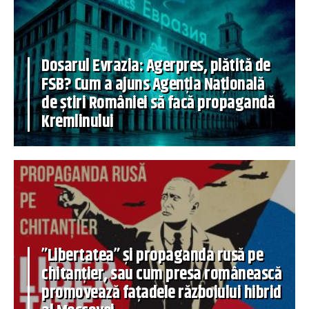
Dosarul Evrazia: Agerpres, plătită de
FSB? Cum a ajuns Agenția Națională
de știri României să facă propagandă
Kremlinului
”Libertatea” și propaganda rusă pe
chitanțier, sau cum presa românească
promovează fațadele războiului hibrid