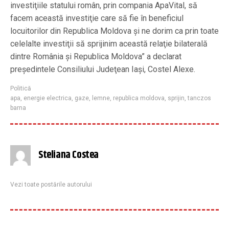
investiţiile statului român, prin compania ApaVital, să
facem această investiţie care să fie în beneficiul
locuitorilor din Republica Moldova şi ne dorim ca prin toate
celelalte investiţii să sprijinim această relaţie bilaterală
dintre România şi Republica Moldova” a declarat
preşedintele Consiliului Judeţean Iaşi, Costel Alexe.
Politică
apa
,
energie electrica
,
gaze
,
lemne
,
republica moldova
,
sprijin
,
tanczos
barna
Steliana Costea
Vezi toate postările autorului