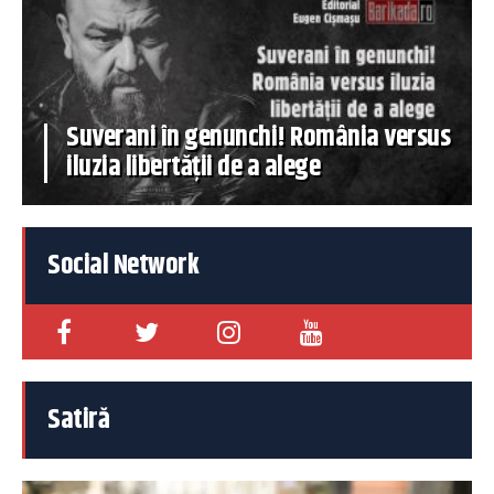
Suverani în genunchi! România versus
iluzia libertății de a alege
Social Network
Satiră