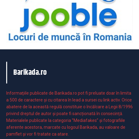
Barikada.ro
Informaţiile publicate de Barikada.ro pot fi preluate doar în limita
a 500 de caractere şi cu citarea în lead a sursei cu link activ. Orice
abatere de la această regulă constituie o încălcare a Legii 8/1996
privind dreptul de autor și poate fi sancționată în consecință.
Materialele publicate la categoria ”Mediafakes” și fotografiile
aferente acestora, marcate cu logoul Barikada, au valoare de
pamflet și vor fi tratate ca atare.