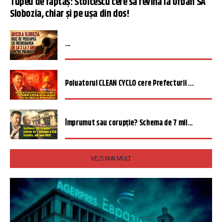
Tupeu de făptaș: Stoicescu cere să revină la Urban SA
Slobozia, chiar și pe ușa din dos!
...
Poluatorul CLEAN CYCLO cere Prefecturii ...
Împrumut sau corupție? Schema de 7 mil...
VEZI MAI MULT