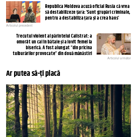
Republica Moldova acuză oficial Rusia că vrea
să destabilizeze țara: ‘Sunt grupări criminale,
pentru a destabiliza ţara şi a crea haos’
Articolul precedent
Trecutul violent al părintelui Calistrat: a
omorât un cal în bătaie și a lovit femei la
biserică. A fost alungat ”din pricina
tulburărilor provocate” din două mănăstiri
Articolul următor
Ar putea să-ți placă