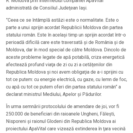
R. Moldova prin intermediul companiei ApaVital
administrată de Consiliul Judeţean Iaşi.
”Ceea ce se întâmplă astăzi este o normalitate. Este o
parte a unui sprijin acordat Republicii Moldova din partea
statului român. Este în acelaşi timp un sprijin acordat într-o
perioadă dificilă care este traversată şi de România şi de
Moldova, dar în mod special de către Moldova. Dincolo de
aceste probleme legate de apă potabilă, criza energetică
afectează profund viaţa de zi cu zi a cetăţenilor din
Republica Moldova şi noi avem obligaţia de a-i sprijini cu
tot ce putem: cu energie electrică, cu gaze, cu lemn de foc,
cu apă cu tot ce putem oferi din partea statului român” a
declarat ministrul Mediului, Apelor şi Pădurilor.
În urma semnării protocolului de amendare de joi, vor fi
250.000 de beneficiari din raioanele Ungheni, Făleşti,
Nisporeni şi raionul Glodeni din Republica Moldova ai
proiectului ApaVital care vizează extinderea în ţara vecină