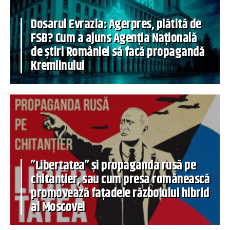
Dosarul Evrazia: Agerpres, plătită de
FSB? Cum a ajuns Agenția Națională
de știri României să facă propagandă
Kremlinului
”Libertatea” și propaganda rusă pe
chitanțier, sau cum presa românească
promovează fațadele războiului hibrid
al Moscovei