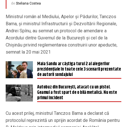
de
Steliana Costea
Ministrul român al Mediului, Apelor şi Pădurilor, Tanczos
Barna, și ministrul Infrastructurii şi Dezvoltării Regionale,
Andrei Spînu, au semnat un protocol de amendare a
Acordului dintre Guvernul de la Bucureşti şi cel de la
Chişinău privind reglementarea construirii unor apeducte,
semnat la 20 mai 2021
Maia Sandu ar câștiga turul 2 al alegerilor
prezidențiale în toate cele 3 scenarii prezentate
de autorii sondajului
Autobuz din Bucureşti, atacat cu un pistol.
Geamul a fost spart de o bilă metalică. Nu este
primul incident
Cu acest prilej, ministrul Tanczos Barna a declarat că
protocolul reprezintă un sprijin acordat de România pentru