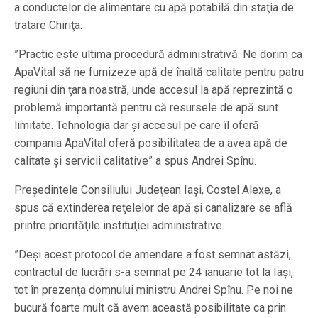
a conductelor de alimentare cu apă potabilă din staţia de
tratare Chiriţa.
”Practic este ultima procedură administrativă. Ne dorim ca
ApaVital să ne furnizeze apă de înaltă calitate pentru patru
regiuni din ţara noastră, unde accesul la apă reprezintă o
problemă importantă pentru că resursele de apă sunt
limitate. Tehnologia dar şi accesul pe care îl oferă
compania ApaVital oferă posibilitatea de a avea apă de
calitate şi servicii calitative” a spus Andrei Spînu.
Preşedintele Consiliului Judeţean Iaşi, Costel Alexe, a
spus că extinderea reţelelor de apă şi canalizare se află
printre priorităţile instituţiei administrative.
”Deşi acest protocol de amendare a fost semnat astăzi,
contractul de lucrări s-a semnat pe 24 ianuarie tot la Iaşi,
tot în prezenţa domnului ministru Andrei Spînu. Pe noi ne
bucură foarte mult că avem această posibilitate ca prin