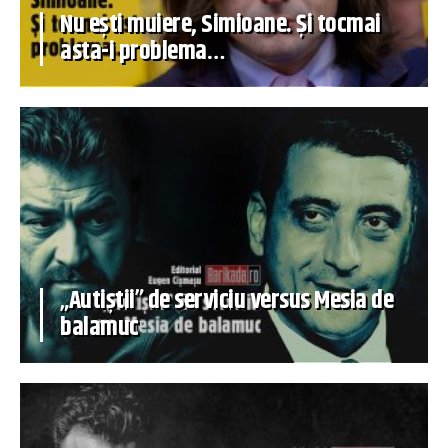
Nu ești muiere, Simioane. Și tocmai
asta-i problema…
„Autiștii” de serviciu versus Mesia de
balamuc