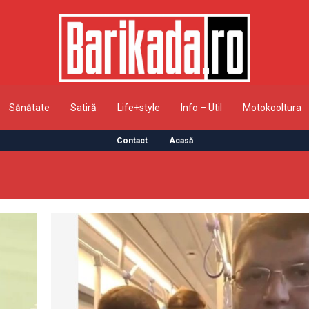
Sănătate
Satiră
Life+style
Info – Util
Motokooltura
Contact
Acasă