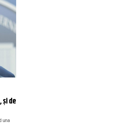
 și de
d una