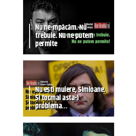
Nu ne-mpăcăm. Nu
trebuie. Nu ne putem
permite
Nu ești muiere, Simioane.
Și tocmai asta-i
problema…