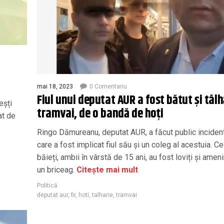
mai 18, 2023
0 Comentariu
Fiul unui deputat AUR a fost bătut şi tâlh
eșți
tramvai, de o bandă de hoţi
at de
Ringo Dămureanu, deputat AUR, a făcut public incident
care a fost implicat fiul său și un coleg al acestuia. Ce
băieți, ambii în vârstă de 15 ani, au fost loviți și ameni
un briceag.
Citește mai mult
Politică
deputat aur
,
fir
,
hoti
,
talharie
,
tramvai