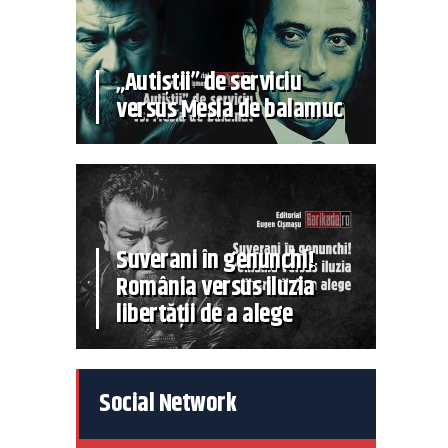
„Autiștii” de serviciu
versus Mesia de balamuc
Suverani în genunchi!
România versus iluzia
libertății de a alege
Social Network