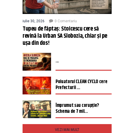
iulie 30, 2026
0 Comentariu
Tupeu de făptaș: Stoicescu cere să
revină la Urban SA Slobozia, chiar și pe
ușa din dos!
...
Poluatorul CLEAN CYCLO cere
Prefecturii ...
Împrumut sau corupție?
Schema de 7 mil...
VEZI MAI MULT