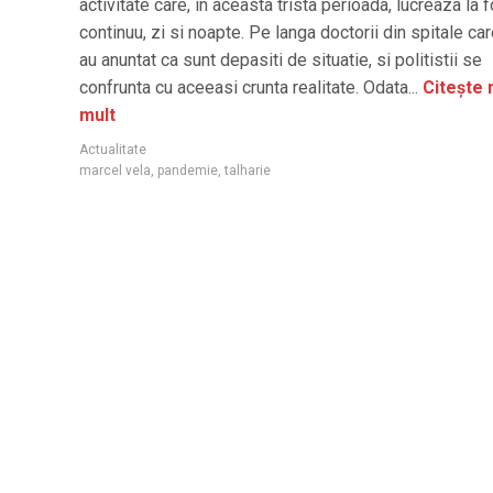
activitate care, in aceasta trista perioada, lucreaza la 
continuu, zi si noapte. Pe langa doctorii din spitale ca
au anuntat ca sunt depasiti de situatie, si politistii se
confrunta cu aceeasi crunta realitate. Odata...
Citește 
mult
Actualitate
marcel vela
,
pandemie
,
talharie