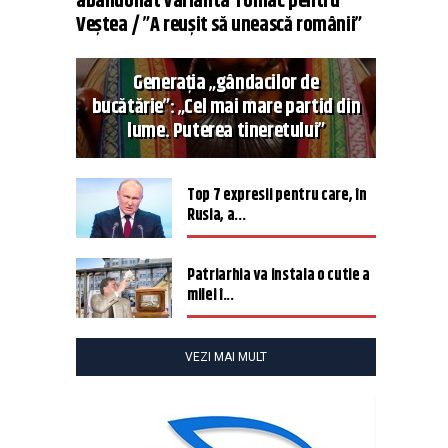
abandonat varianta Tomac pentru
Veștea / ”A reușit să unească românii”
Generația „gândacilor de
bucătărie”: „Cel mai mare partid din
lume. Puterea tineretului”
Top 7 expresii pentru care, în
Rusia, a...
Patriarhia va instala o cutie a
milei î...
VEZI MAI MULT