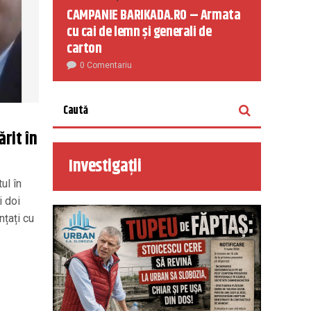
CAMPANIE BARIKADA.RO – Armata
cu cai de lemn și generali de
carton
0 Comentariu
ărit în
Investigații
ul în
i doi
nțați cu