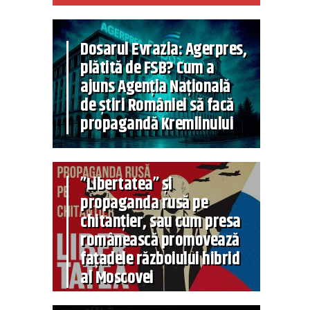
Dosarul Evrazia: Agerpres,
plătită de FSB? Cum a
ajuns Agenția Națională
de știri României să facă
propagandă Kremlinului
”Libertatea” și
propaganda rusă pe
chitanțier, sau cum presa
românească promovează
fațadele războiului hibrid
al Moscovei