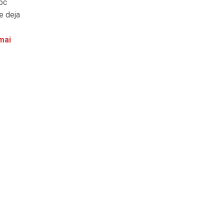
foc
re deja
mai