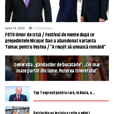
iunie 16, 2026
0 Comentariu
FOTO Umor de criză / Festival de meme după ce
președintele Nicușor Dan a abandonat varianta
Tomac pentru Veștea / ”A reușit să unească românii”
Generația „gândacilor de bucătărie”: „Cel mai
mare partid din lume. Puterea tineretului”
Top 7 expresii pentru care, în Rusia, a...
Patriarhia va instala o cutie a milei î...