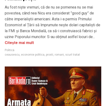
Au fost niște vremuri, că de nu se pomenea nu se mai
povestea, când nea Nicu era considerat ”good guy” de
către imperialiștii americani. Asta i-a permis Primului
Economist al Țării să împrumute nește dolari capitaliști de
la FMI și Banca Mondială, ca să-i construiască fabrici și
uzine Poporului muncitor. S-au obținut astfel locuri de...
Citește mai mult
Politică
ceausescu
,
economie politica
,
prosti
,
romani
,
scurt tratat