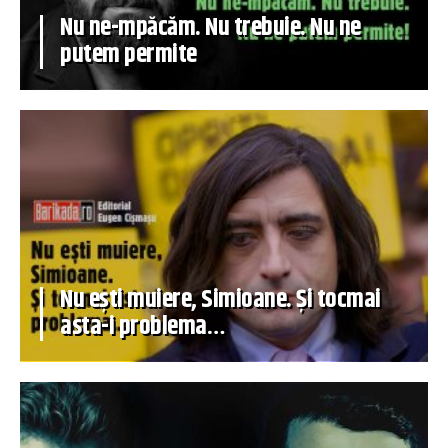
Nu ne-mpăcăm. Nu trebuie. Nu ne
putem permite
Nu ești muiere, Simioane. Și tocmai
asta-i problema…