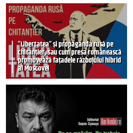
”Libertatea” și propaganda rusă pe
chitanțier, sau cum presa românească
promovează fațadele războiului hibrid
al Moscovei