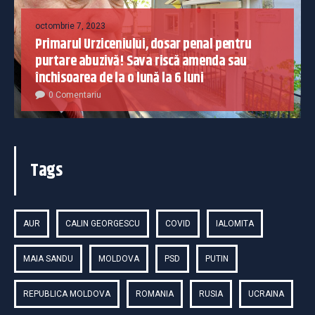
octombrie 7, 2023
Primarul Urziceniului, dosar penal pentru
purtare abuzivă! Sava riscă amenda sau
închisoarea de la o lună la 6 luni
0 Comentariu
Tags
AUR
CALIN GEORGESCU
COVID
IALOMITA
MAIA SANDU
MOLDOVA
PSD
PUTIN
REPUBLICA MOLDOVA
ROMANIA
RUSIA
UCRAINA