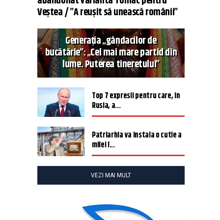
abandonat varianta Tomac pentru
Veștea / ”A reușit să unească românii”
Generația „gândacilor de
bucătărie”: „Cel mai mare partid din
lume. Puterea tineretului”
Top 7 expresii pentru care, în
Rusia, a...
Patriarhia va instala o cutie a
milei î...
VEZI MAI MULT