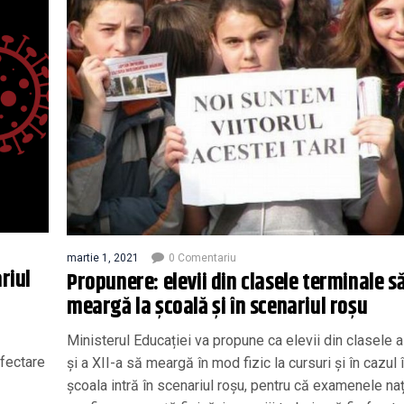
martie 1, 2021
0 Comentariu
riul
Propunere: elevii din clasele terminale s
meargă la școală și în scenariul roșu
Ministerul Educației va propune ca elevii din clasele a
nfectare
și a XII-a să meargă în mod fizic la cursuri și în cazul 
școala intră în scenariul roșu, pentru că examenele na