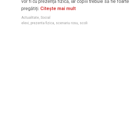
vor fi cu prezență fizică, iar copiii trebuie să fie foart
pregătiți.
Citește mai mult
Actualitate
,
Social
elevi
,
prezenta fizica
,
scenariu rosu
,
scoli