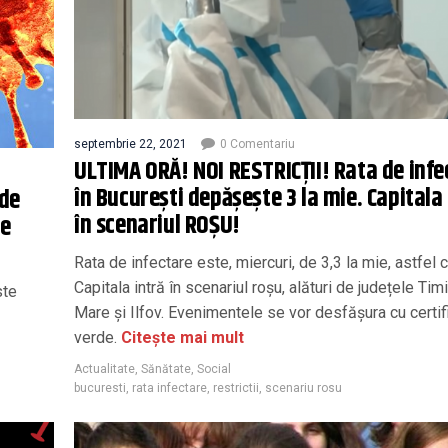
septembrie 22, 2021
0 Comentariu
ULTIMA ORĂ! NOI RESTRICȚII! Rata de infe
în București depășește 3 la mie. Capitala 
 de
în scenariul ROȘU!
le
Rata de infectare este, miercuri, de 3,3 la mie, astfel c
Capitala intră în scenariul roșu, alături de județele Tim
ste
Mare și Ilfov. Evenimentele se vor desfășura cu certif
verde.
Citește mai mult
Actualitate
,
Sănătate
,
Social
bucuresti
,
rata infectare
,
restrictii
,
scenariu rosu