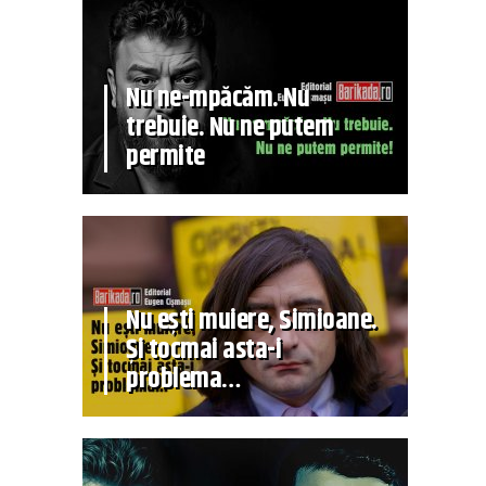
Nu ne-mpăcăm. Nu
trebuie. Nu ne putem
permite
Nu ești muiere, Simioane.
Și tocmai asta-i
problema…