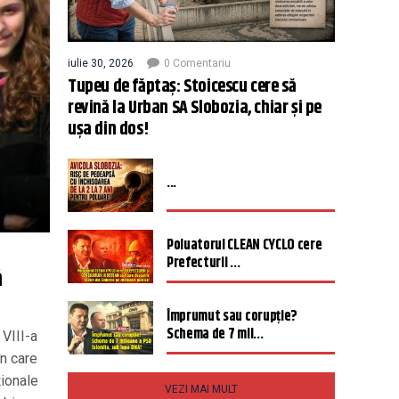
iulie 30, 2026
0 Comentariu
Tupeu de făptaș: Stoicescu cere să
revină la Urban SA Slobozia, chiar și pe
ușa din dos!
...
Poluatorul CLEAN CYCLO cere
Prefecturii ...
ă
Împrumut sau corupție?
Schema de 7 mil...
 VIII-a
în care
ționale
VEZI MAI MULT