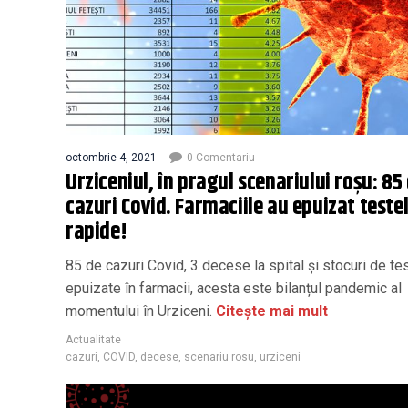
octombrie 4, 2021
0 Comentariu
Urziceniul, în pragul scenariului roșu: 85
cazuri Covid. Farmaciile au epuizat teste
rapide!
85 de cazuri Covid, 3 decese la spital și stocuri de te
epuizate în farmacii, acesta este bilanțul pandemic al
momentului în Urziceni.
Citește mai mult
Actualitate
cazuri
,
COVID
,
decese
,
scenariu rosu
,
urziceni