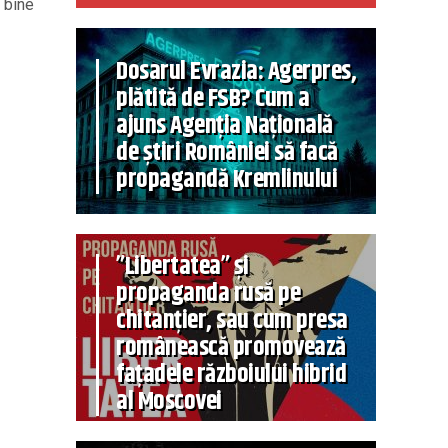
e bine
Dosarul Evrazia: Agerpres,
plătită de FSB? Cum a
ajuns Agenția Națională
de știri României să facă
propagandă Kremlinului
”Libertatea” și
propaganda rusă pe
chitanțier, sau cum presa
românească promovează
fațadele războiului hibrid
al Moscovei