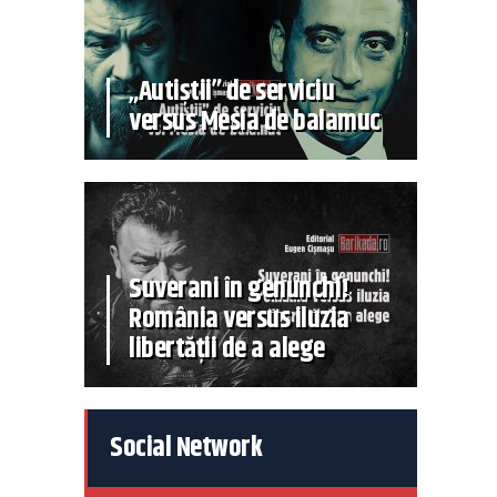
„Autiștii” de serviciu
versus Mesia de balamuc
Suverani în genunchi!
România versus iluzia
libertății de a alege
Social Network