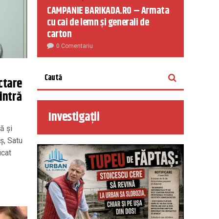
CAMPANIE BARIKADA.RO – Armata
cu cai de lemn și generali de
carton
0 Comentariu
ctare
intră
Investigații
ă și
iș, Satu
icat