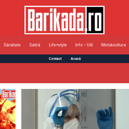
Sănătate
Satiră
Life+style
Info – Util
Motokooltura
Contact
Acasă