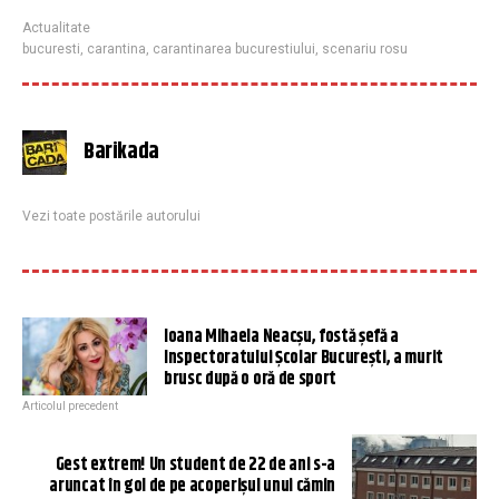
Actualitate
bucuresti
,
carantina
,
carantinarea bucurestiului
,
scenariu rosu
Barikada
Vezi toate postările autorului
Ioana Mihaela Neacșu, fostă șefă a
Inspectoratului Școlar București, a murit
brusc după o oră de sport
Articolul precedent
Gest extrem! Un student de 22 de ani s-a
aruncat în gol de pe acoperişul unui cămin