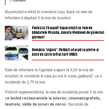
de
Barikada
Bucureștiul a intrat în scenariul roșu, după ce rata de
infectare a depășit 3 la mia de locuitori.
Panică la Tiraspol! Separatiștii se tem de
blindatele Piranha, donate Moldovei de guvernul
german!
România ”sigură”: Polițiști atacați cu pietre și
bâte de către infractori! VIDEO
Rata de infectare în Capitală a ajuns la 3,05 la mia de
locuitori, în condițiile în care joi era în zona „galbenă”, cu o
incidență de 2,79 la mie.
Potrivit reglementărilor, la rata de incidenţă peste 3 la mie
s
e închid restaurantele la interior, cinematografele,
teatrele, sălile de jocuri de noroc.
Deciziile de