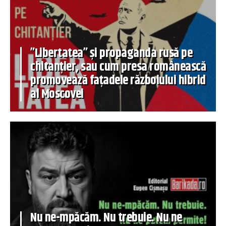
”Libertatea” și propaganda rusă pe
chitanțier, sau cum presa românească
promovează fațadele războiului hibrid
al Moscovei
Nu ne-mpăcăm. Nu trebuie. Nu ne