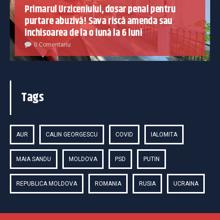
Primarul Urziceniului, dosar penal pentru
purtare abuzivă! Sava riscă amenda sau
închisoarea de la o lună la 6 luni
0 Comentariu
Tags
AUR
CALIN GEORGESCU
COVID
IALOMITA
MAIA SANDU
MOLDOVA
PSD
PUTIN
REPUBLICA MOLDOVA
ROMANIA
RUSIA
UCRAINA