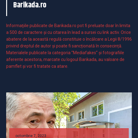
Barikada.ro
Informaţiile publicate de Barikada.ro pot fi preluate doar în limita
a 500 de caractere şi cu citarea în lead a sursei cu link activ. Orice
abatere de la această regulă constituie o încălcare a Legii 8/1996
privind dreptul de autor și poate fi sancționată în consecință.
Materialele publicate la categoria ”Mediafakes” și fotografiile
aferente acestora, marcate cu logoul Barikada, au valoare de
pamflet și vor fi tratate ca atare.
octombrie 7, 2023