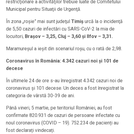
restricţionare a activităţilor trebuie luate de Comitetului
Municipal pentru Situaţii de Urgenţă.
În zona „roşie” mai sunt judeţul
Timiş
urcă la o incidenţă
de 5,50 cazuri de infectări cu SARS-CoV-2 la mia de
locuitori,
Brașov – 3,25, Cluj – 3,60 și Ilfov – 3,31.
Maramureșul a ieșit din scenariul roșu, cu o rată de 2,98.
Coronavirus în România: 4.342 cazuri noi și 101 de
decese
În ultimele 24 de ore s-au înregistrat 4.342 cazuri noi de
coronavirus și 101 decese. Un deces a fost înregistrat la
categoria de vârstă 30-39 de ani.
Până vineri, 5 martie, pe teritoriul României, au fost
confirmate 820.931 de cazuri de persoane infectate cu
noul coronavirus (COVID – 19). 752.234 de pacienți au
fost declarați vindecați.