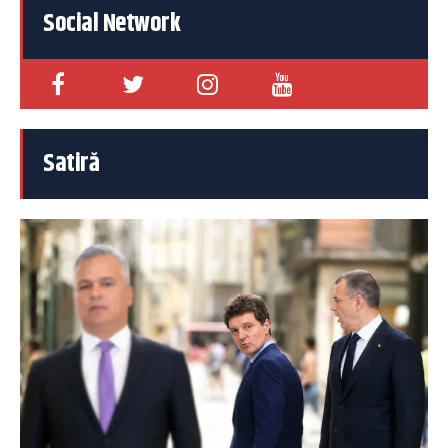
Social Network
Satiră