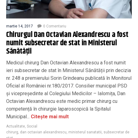
martie 14, 2017
0 Comentariu
Chirurgul Dan Octavian Alexandrescu a fost
numit subsecretar de stat în Ministerul
Sănătății
Medicul chirurg Dan Octavian Alexandrescu a fost numit
ieri subsecretar de stat în Ministerul Sănătății prin decizia
nr. 248 a premierului Sorin Grindeanu publicată în Monitorul
Oficial al României nr.180/2017. Consilier municipal PSD
și vicepreședinte al Colegiului Medicilor – Ialomița, Dan
Octavian Alexandrescu este medic primar chirurg cu
competență în chirurgie laparoscopică la Spitalul
Municipal...
Citește mai mult
Actualitate
,
Social
chirurg
,
dan octavian alexandrescu
,
ministerul sanatatii
,
subsecretar de
stat