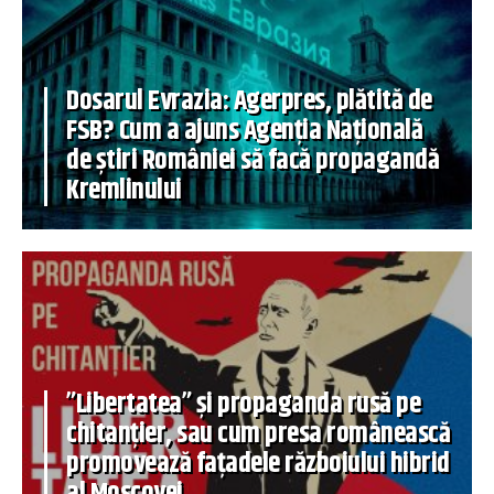
Dosarul Evrazia: Agerpres, plătită de
FSB? Cum a ajuns Agenția Națională
de știri României să facă propagandă
Kremlinului
”Libertatea” și propaganda rusă pe
chitanțier, sau cum presa românească
promovează fațadele războiului hibrid
al Moscovei