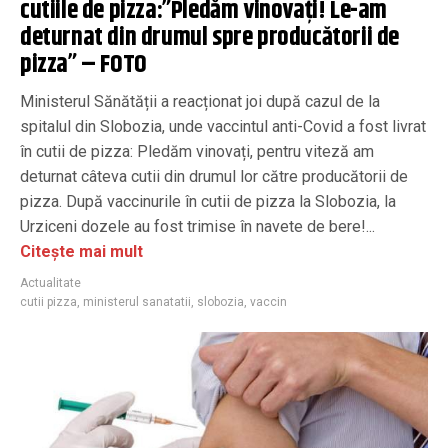
cutiile de pizza:”Pledăm vinovați! Le-am
deturnat din drumul spre producătorii de
pizza” – FOTO
Ministerul Sănătății a reacționat joi după cazul de la
spitalul din Slobozia, unde vaccintul anti-Covid a fost livrat
în cutii de pizza: Pledăm vinovați, pentru viteză am
deturnat câteva cutii din drumul lor către producătorii de
pizza. După vaccinurile în cutii de pizza la Slobozia, la
Urziceni dozele au fost trimise în navete de bere!...
Citește mai mult
Actualitate
cutii pizza
,
ministerul sanatatii
,
slobozia
,
vaccin