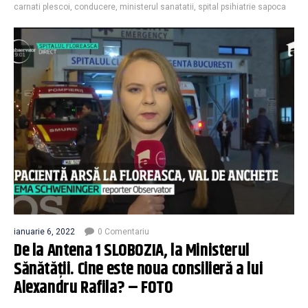
carnati plescoi
,
conducere
,
ministerul sanatatii
,
spital psihiatrie sapoca
ianuarie 6, 2022
0 Comentariu
De la Antena 1 SLOBOZIA, la Ministerul
Sănătăţii. Cine este noua consilieră a lui
Alexandru Rafila? – FOTO