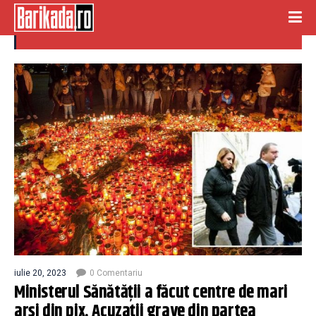
ministerul sanatatii
iulie 20, 2023
0 Comentariu
Ministerul Sănătății a făcut centre de mari
arși din pix. Acuzații grave din partea