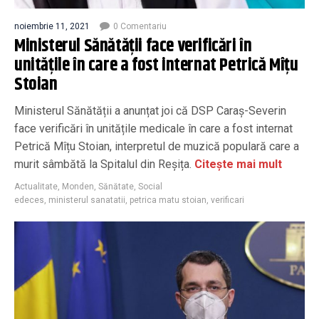
noiembrie 11, 2021
0 Comentariu
Ministerul Sănătății face verificări în
unitățile în care a fost internat Petrică Mîțu
Stoian
Ministerul Sănătății a anunțat joi că DSP Caraș-Severin
face verificări în unitățile medicale în care a fost internat
Petrică Mîțu Stoian, interpretul de muzică populară care a
murit sâmbătă la Spitalul din Reșița.
Citește mai mult
Actualitate
,
Monden
,
Sănătate
,
Social
edeces
,
ministerul sanatatii
,
petrica matu stoian
,
verificari