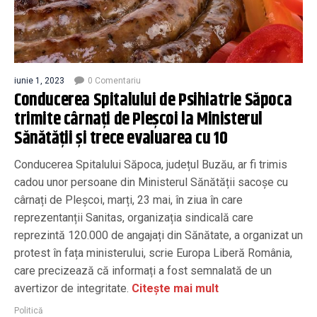
iunie 1, 2023
0 Comentariu
Conducerea Spitalului de Psihiatrie Săpoca
trimite cârnați de Pleșcoi la Ministerul
Sănătății și trece evaluarea cu 10
Conducerea Spitalului Săpoca, județul Buzău, ar fi trimis
cadou unor persoane din Ministerul Sănătății sacoșe cu
cârnați de Pleșcoi, marți, 23 mai, în ziua în care
reprezentanții Sanitas, organizația sindicală care
reprezintă 120.000 de angajați din Sănătate, a organizat un
protest în fața ministerului, scrie Europa Liberă România,
care precizează că informați a fost semnalată de un
avertizor de integritate.
Citește mai mult
Politică