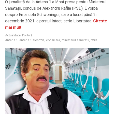
O jurnalistă de la Antena 1 a lăsat presa pentru Ministerul
Sănătăţii, condus de Alexandru Rafila (PSD). E vorba
despre Emanuela Schweninger, care a lucrat până în
decembrie 2021 la postul Intact, scrie Libertatea.
Citește
mai mult
Actualitate
,
Politică
Antena 1
,
antena 1 slobozia
,
consiliera
,
ministerul sanatatii
,
rafila