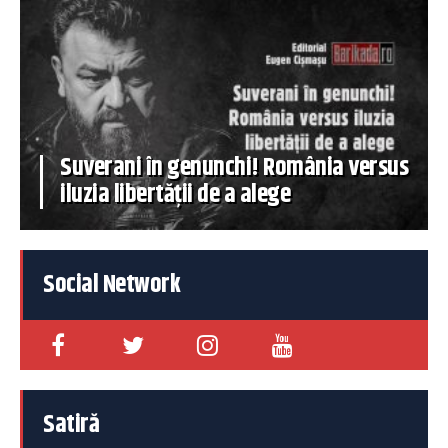
Suverani în genunchi! România versus
iluzia libertății de a alege
Social Network
Satiră