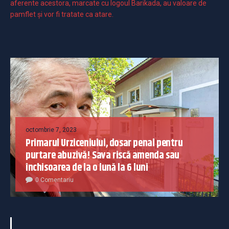
aferente acestora, marcate cu logoul Barikada, au valoare de
pamflet și vor fi tratate ca atare.
octombrie 7, 2023
Primarul Urziceniului, dosar penal pentru
purtare abuzivă! Sava riscă amenda sau
închisoarea de la o lună la 6 luni
0 Comentariu