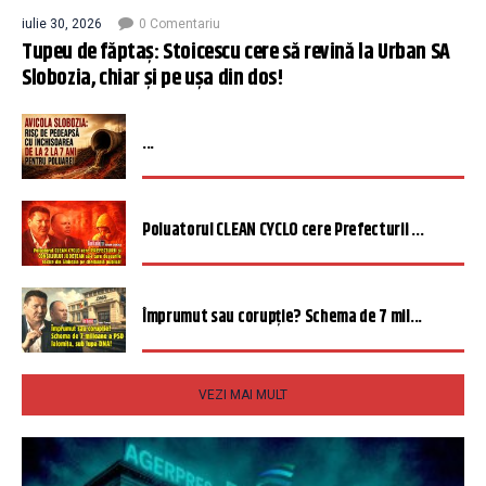
iulie 30, 2026
0 Comentariu
Tupeu de făptaș: Stoicescu cere să revină la Urban SA
Slobozia, chiar și pe ușa din dos!
...
Poluatorul CLEAN CYCLO cere Prefecturii ...
Împrumut sau corupție? Schema de 7 mil...
VEZI MAI MULT