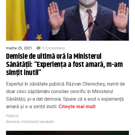
martie 25, 2021
0 Comentariu
Demisie de ultimă oră la Ministerul
Sănătății: “Experiența a fost amară, m-am
simțit inutil”
Expertul în sănătate publică Răzvan Cherecheș, numit de
doar cinci săptămâni consilier onorific în Ministerul
Sănătății, și-a dat demisia. Spune că a avut o experiență
amară și s-a simțit inutil.
Citește mai mult
Politică
demisie
,
ministerul sanatatii