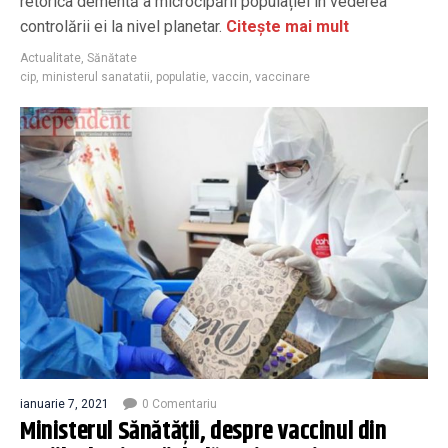
retorica dementă a microcipării populației în vederea
controlării ei la nivel planetar.
Citește mai mult
Actualitate
,
Sănătate
cip
,
ministerul sanatatii
,
populatie
,
vaccin
,
vaccinare
ianuarie 7, 2021
0 Comentariu
Ministerul Sănătății, despre vaccinul din