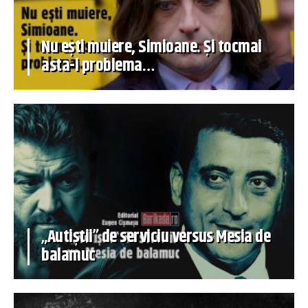
Nu ești muiere, Simioane. Și tocmai
asta-i problema…
„Autiștii” de serviciu versus Mesia de
balamuc