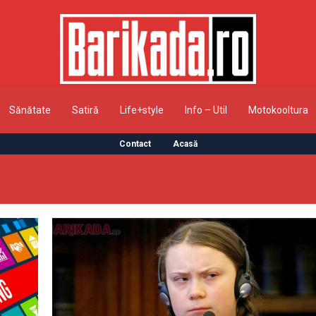
Sănătate
Satiră
Life+style
Info – Util
Motokooltura
Contact
Acasă