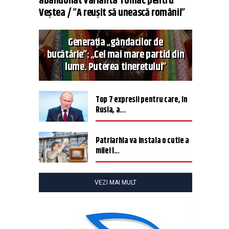
abandonat varianta Tomac pentru
Veștea / ”A reușit să unească românii”
Generația „gândacilor de
bucătărie”: „Cel mai mare partid din
lume. Puterea tineretului”
Top 7 expresii pentru care, în
Rusia, a...
Patriarhia va instala o cutie a
milei î...
VEZI MAI MULT