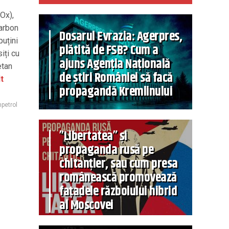
NOx),
carbon
Dosarul Evrazia: Agerpres,
puțini
plătită de FSB? Cum a
iți cu
ajuns Agenția Națională
etan
de știri României să facă
t
propagandă Kremlinului
petrol
”Libertatea” și
propaganda rusă pe
chitanțier, sau cum presa
românească promovează
fațadele războiului hibrid
al Moscovei