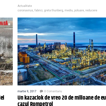
Actualitate
coronavirus
,
fabrici
,
greta thunberg
,
mediu
,
poluare
,
reducere
martie 9, 2017
0 Comentariu
ei
Un kazaciok de vreo 20 de milioane de e
cazul Rompetrol