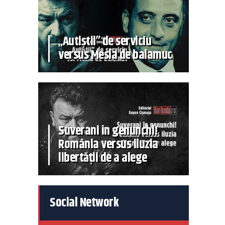
„Autiștii” de serviciu
versus Mesia de balamuc
Suverani în genunchi!
România versus iluzia
libertății de a alege
Social Network