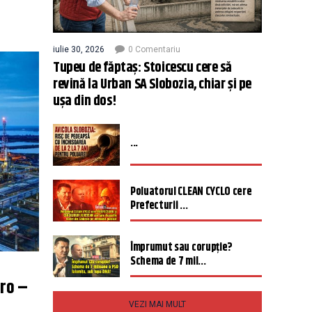
iulie 30, 2026
0 Comentariu
Tupeu de făptaș: Stoicescu cere să
revină la Urban SA Slobozia, chiar și pe
ușa din dos!
...
Poluatorul CLEAN CYCLO cere
Prefecturii ...
Împrumut sau corupție?
Schema de 7 mil...
uro –
VEZI MAI MULT