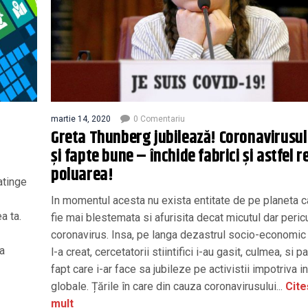
martie 14, 2020
0 Comentariu
Greta Thunberg jubilează! Coronavirusul
și fapte bune – închide fabrici și astfel 
poluarea!
atinge
In momentul acesta nu exista entitate de pe planeta c
a ta.
fie mai blestemata si afurisita decat micutul dar peric
coronavirus. Insa, pe langa dezastrul socio-economic
ta
l-a creat, cercetatorii stiintifici i-au gasit, culmea, si pa
fapt care i-ar face sa jubileze pe activistii impotriva in
globale. Țările în care din cauza coronavirusului...
Cite
mult