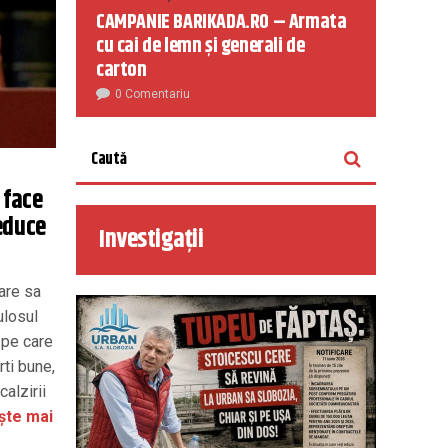
CAMPANIE BARIKADA.RO – Armata
cu cai de lemn și generali de
carton
0 Comentariu
 face
reduce
Investigații
are sa
ulosul
 pe care
rti bune,
calzirii
ște mai