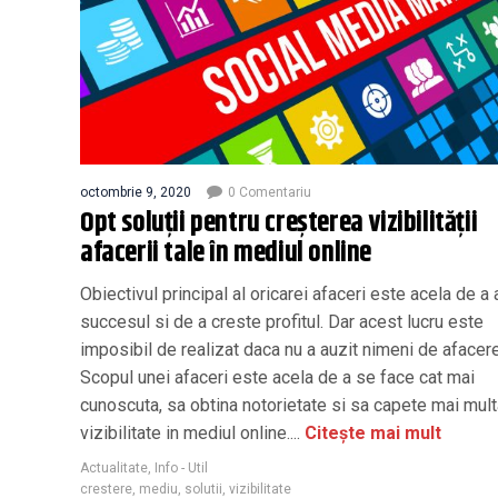
octombrie 9, 2020
0 Comentariu
Opt soluții pentru creșterea vizibilității
afacerii tale în mediul online
Obiectivul principal al oricarei afaceri este acela de a 
succesul si de a creste profitul. Dar acest lucru este
imposibil de realizat daca nu a auzit nimeni de afacere
Scopul unei afaceri este acela de a se face cat mai
cunoscuta, sa obtina notorietate si sa capete mai mul
vizibilitate in mediul online....
Citește mai mult
Actualitate
,
Info - Util
crestere
,
mediu
,
solutii
,
vizibilitate