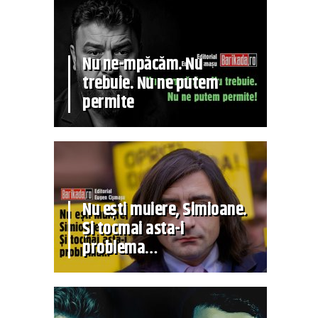
Nu ne-mpăcăm. Nu
trebuie. Nu ne putem
permite
Nu ești muiere, Simioane.
Și tocmai asta-i
problema…