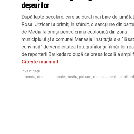
deșeurilor
După lupte seculare, care au durat mai bine de jumătat
Rosal Urziceni a primit, în sfârșit, o sancțiune din part
de Mediu Ialomița pentru crima ecologică din zona
municipiului și a comunei Manasia. Instituția s-a ”lăsat
convinsă” de veridicitatea fotografiilor și filmărilor rea
de reporterii Barikada.ro după ce presa locală a amplifi
Citește mai mult
Investigații
amenda
,
deseuri
,
gunoaie
,
mediu
,
poluare
,
rosal urziceni
,
un miliard