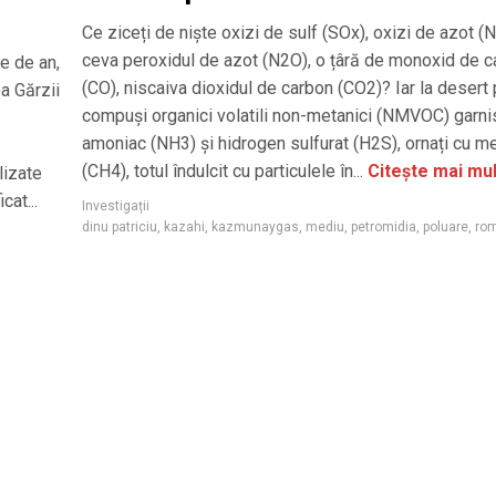
Ce ziceți de niște oxizi de sulf (SOx), oxizi de azot (
ceva peroxidul de azot (N2O), o țâră de monoxid de 
e de an,
(CO), niscaiva dioxidul de carbon (CO2)? Iar la desert 
ea Gărzii
compuși organici volatili non-metanici (NMVOC) garnis
amoniac (NH3) și hidrogen sulfurat (H2S), ornați cu m
(CH4), totul îndulcit cu particulele în...
Citește mai mul
lizate
cat...
Investigații
dinu patriciu
,
kazahi
,
kazmunaygas
,
mediu
,
petromidia
,
poluare
,
rom