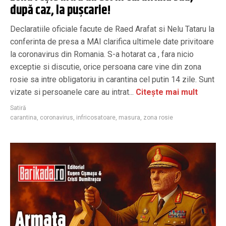
după caz, la pușcarie!
Declaratiile oficiale facute de Raed Arafat si Nelu Tataru la
conferinta de presa a MAI clarifica ultimele date privitoare
la coronavirus din Romania. S-a hotarat ca , fara nicio
exceptie si discutie, orice persoana care vine din zona
rosie sa intre obligatoriu in carantina cel putin 14 zile. Sunt
vizate si persoanele care au intrat...
Citește mai mult
Satiră
carantina
,
coronavirus
,
infricosatoare
,
masura
,
zona rosie