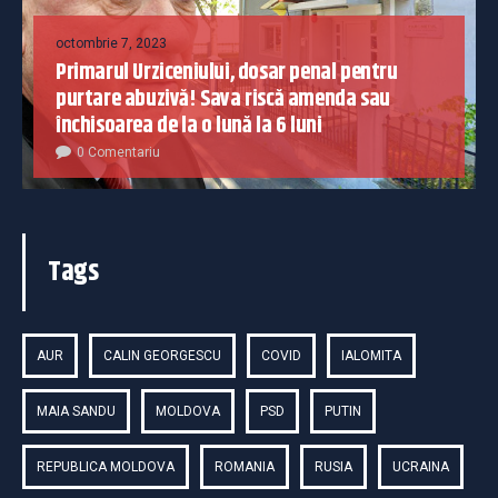
octombrie 7, 2023
Primarul Urziceniului, dosar penal pentru
purtare abuzivă! Sava riscă amenda sau
închisoarea de la o lună la 6 luni
0 Comentariu
Tags
AUR
CALIN GEORGESCU
COVID
IALOMITA
MAIA SANDU
MOLDOVA
PSD
PUTIN
REPUBLICA MOLDOVA
ROMANIA
RUSIA
UCRAINA