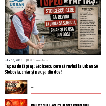
iulie 30, 2026
0 Comentariu
Tupeu de făptaș: Stoicescu cere să revină la Urban SA
Slobozia, chiar și pe ușa din dos!
...
Poluatorul CLEAN CYCLO cere Prefecturii ...