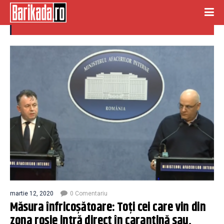
masura
martie 12, 2020
0 Comentariu
Măsura înfricoșătoare: Toți cei care vin din
zona roșie intră direct în carantină sau,