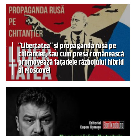
”Libertatea” și propaganda rusă pe
chitanțier, sau cum presa românească
promovează fațadele războiului hibrid
al Moscovei