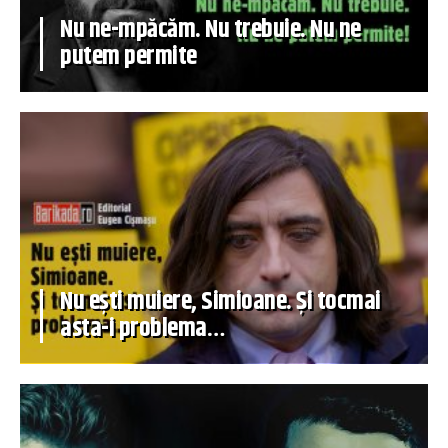
Nu ne-mpăcăm. Nu trebuie. Nu ne
putem permite
Nu ești muiere, Simioane. Și tocmai
asta-i problema…